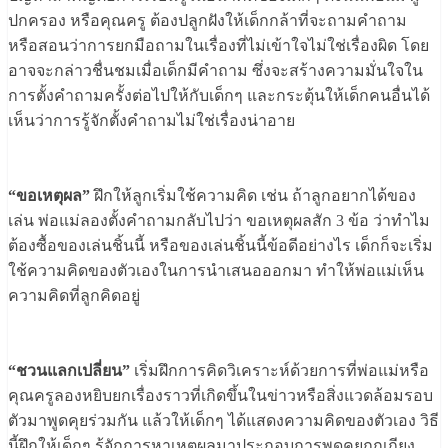
ปกครอง หรือคุณครู ต้องปลูกฝังให้เด็กกล้าที่จะถามคำถาม
หรือสอนว่าการยกมือถามในเรื่องที่ไม่เข้าใจไม่ใช่เรื่องผิด โดย
อาจจะกล่าวชื่นชมเมื่อเด็กมีคำถาม ซึ่งจะสร้างความมั่นใจใน
การตั้งคำถามครั้งต่อไปให้กับเด็กๆ และกระตุ้นให้เด็กคนอื่นได้
เห็นว่าการรู้จักตั้งคำถามไม่ใช่เรื่องน่าอาย
“ขอเหตุผล”
ฝึกให้ลูกเริ่มใช้ความคิด เช่น ถ้าลูกอยากได้ของ
เล่น พ่อแม่ลองตั้งคำถามกลับไปว่า ขอเหตุผลสัก 3 ข้อ ว่าทำไม
ต้องซื้อของเล่นชิ้นนี้ หรือของเล่นชิ้นนี้ข้อดีอย่างไร เด็กก็จะเริ่ม
ใช้ความคิดของตัวเองในการนำเสนอออกมา ทำให้พ่อแม่เห็น
ความคิดที่ลูกคิดอยู่
“ชวนแลกเปลี่ยน”
เริ่มฝึกการคิดวิเคราะห์ด้วยการที่พ่อแม่หรือ
คุณครูลองหยิบยกเรื่องราวที่เกิดขึ้นในข่าวหรือสิ่งแวดล้อมรอบ
ตัวมาพูดคุยร่วมกัน แล้วให้เด็กๆ ได้แสดงความคิดของตัวเอง วิธี
นี้ฝึกให้เด็กๆ รู้จักการหาเหตุผลมาประกอบการพูดคุยถกเถียง