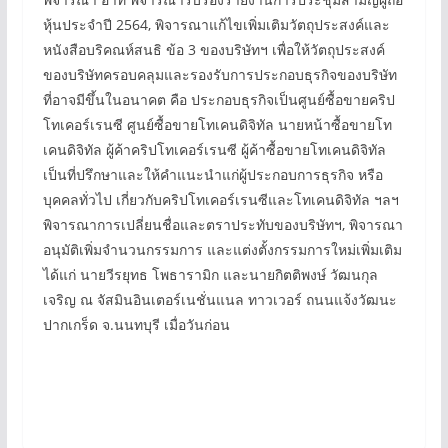
หุ้นประจำปี 2564, พิจารณาแก้ไขเพิ่มเติมวัตถุประสงค์และ
หนังสือบริคณห์สนธิ ข้อ 3 ของบริษัทฯ เพื่อให้วัตถุประสงค์
ของบริษัทครอบคลุมและรองรับการประกอบธุรกิจของบริษัท
ที่อาจมีขึ้นในอนาคต คือ ประกอบธุรกิจเป็นศูนย์ซื้อขายคริป
โทเคอร์เรนซี ศูนย์ซื้อขายโทเคนดิจิทัล นายหน้าซื้อขายโท
เคนดิจิทัล ผู้ค้าคริปโทเคอร์เรนซี ผู้ค้าซื้อขายโทเคนดิจิทัล
เป็นที่ปรึกษาและให้คำแนะนำแก่ผู้ประกอบการธุรกิจ หรือ
บุคคลทั่วไป เกี่ยวกับคริปโทเคอร์เรนซีและโทเคนดิจิทัล ฯลฯ
พิจารณาการเปลี่ยนชื่อและตราประทับของบริษัทฯ, พิจารณา
อนุมัติเพิ่มจำนวนกรรมการ และแต่งตั้งกรรมการใหม่เพิ่มเติม
ได้แก่ นายวีรยุทธ โพธารามิก และนายกิตติพงษ์ วัฒนกุล
เจริญ ณ จัสมินอินเตอร์เนชั่นแนล ทาวเวอร์ ถนนแจ้งวัฒนะ
ปากเกร็ด จ.นนทบุรี เมื่อวันก่อน