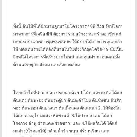
ทั้งนี้ ต้นไม้ที่ได้นำมาปลูกมาในโครงการ “ซีพี ร้อย รักษ์โลก”
มาจากการที่เครือ ซีพี ต้องการร่วมสร้างงาน สร้างอาชีพ แก่
เกษตรกร และชาวชุมชนชนบท ให้มีรายได้จากการดูแลกล้า
ไม้ ทดแทนรายได้หลักที่หายไปในช่วงวิกฤตโควิด-19 นับเป็น
อีกหนึ่งโครงการที่สร้างประโยชน์ และคุณค่า ครอบคลุมทั้ง
ด้านเศรษฐกิจ สังคม และสิ่งแวดล้อม
โดยกล้าไม้ที่นำมาปลูก ประกอบด้วย 1.ไม้ป่าเศรษฐกิจ ได้แก่
ต้นแดง ต้นพะยูง ต้นประดู่ป่า ต้นมะค่าโมง ต้นชิงชัน ต้นสัก
ทอง ต้นพยอม ต้นยางนา ต้นเก็ดแดง ต้นแคนา 2. ไม้ท้องถิ่น
ได้แก่ ทองอุไร มะม่วงหิมพานต์ 3.ไม้ป่าชายเลน ได้แก่
โกงกาง ลำพู ฝาดแดง/ฝาดขาว และ 4.ไม้ผลกินได้ ได้แก่
มะม่วง(น้ำดอกไม้) กล้วยน้ำว้า ขนุน ฝรั่ง ทุเรียน และ