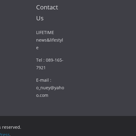
Contact
Us
LIFETIME
news&lifestyl
e
Tel : 089-165-
7921
E-mail :
o_nuey@yaho
o.com
ts reserved.
ress
.