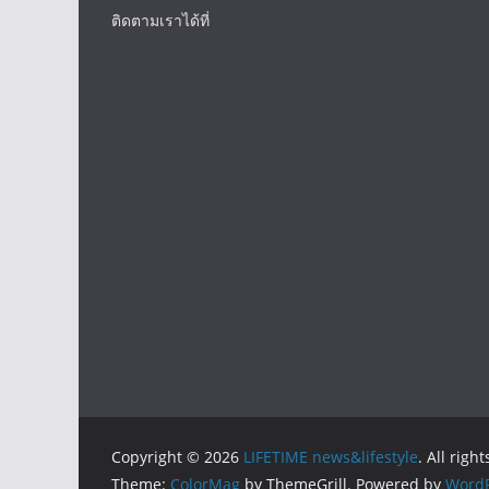
ติดตามเราได้ที่
Copyright © 2026
LIFETIME news&lifestyle
. All righ
Theme:
ColorMag
by ThemeGrill. Powered by
WordP