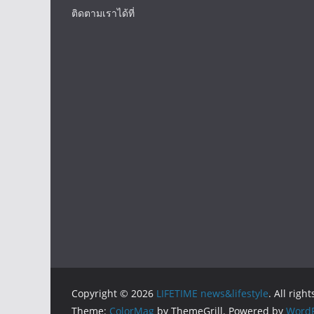
ติดตามเราได้ที่
Copyright © 2026
LIFETIME news&lifestyle
. All righ
Theme:
ColorMag
by ThemeGrill. Powered by
WordP