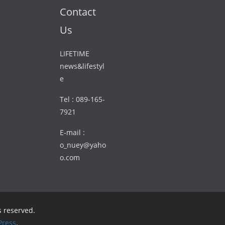
Contact
Us
LIFETIME
news&lifestyl
e
Tel : 089-165-
7921
E-mail :
o_nuey@yaho
o.com
ts reserved.
ress
.