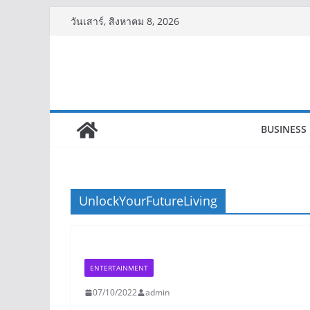
Skip
วันเสาร์, สิงหาคม 8, 2026
to
content
BUSINESS
UnlockYourFutureLiving
ENTERTAINMENT
07/10/2022
admin