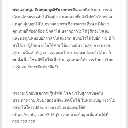
พระเอกหนุ่ม ดีเจพุฒ-พุฒิชัย เกษตรสิน
เผยถึงประสบการณ์
ส่องกล้องตรวจลำไส้ใหญ่ ว่า ตอนแรกก็กลัวไม่กล้าไปตรวจ
แต่คุณจุ๋ยบอกให้ไปตรวจสุขภาพ จึงมาตรวจที่รพ.สมิติเวช
คุณหมอก็ส่องกล้องเช็กลำไส้ ปรากฏว่าไม่ได้รู้สึกอะไรเลย
และพอคุณหมอบอกว่าลำไส้สะอาด สบายใจได้ไปอีก 4-5 ปี ก็
ทำให้เรารู้สึกสบายใจใช้ชีวิตได้อย่างมีความสุข การตรวจ
สุขภาพนั้นสำคัญ อย่างคุณแม่ไปตรวจส่องกล้องลำไส้มา ก็
พบติ่งเนื้อ โชคดีที่ไม่ใช่เนื้อร้าย คุณหมอก็ทำการรักษา เรียก
ว่ารู้ก่อน รักษาทันท่วงทีครับ
มาร่วมเช็กอัปสุขภาพ รู้เท่าทันโรค นำไปสู่การป้องกัน
บรรเทาความเจ็บป่วยก่อนที่จะเกิดขึ้นได้ ในแคมเปญ #เราไม่
อยากให้ใครเปลือง รายละเอียดเพิ่มเติมได้ที่
https://smtvj.com/3rI6qYh สอบถามข้อมูลเพิ่มเติมได้ที่
020 222 222