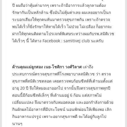
ปี ผมถือว่าคุ้มค่ามากๆ เพราะถ้ามีอาการแล้วลุกลามต้อง
รักษากันเป็นหลักล้าน ซึ่งมันไม่คุ้มค่าเลย ผมเลยอยากเป็นก
ระบอกเสียงให้ทุกคนหันมาตรวจสุขภาพกัน เพราะถ้าตรวจ
พบได้เร็วก็ยิ่งรักษาให้หายได้เร็ว ไม่ป่วย ไม่เปลือง ก็อยากจะ
ฝากให้ทุกคนติดตามโปรเจกต์พิเศษระหว่างผมกับรพ.สมิติเวช
ได้เร็วๆ นี้ ได้ทาง Facebook : samitivej club นะครับ
ด้านคุณแม่ลูกสอง เนย-โชติกา วงศ์วิลาศ
เล่าถึง
ประสบการณ์ตรวจสุขภาพที่โรงพยาบาลสมิติเวช ว่า ตรวจ
สุขภาพที่สมิติเวชตลอด เคยตรวจพบก้อนซีสต์ที่เต้านมตั้งแต่
อายุ 20 ปี จึงให้หมอเอาออกไป จากนั้นจึงตรวจสุขภาพทุกปี
ตอนนี้มีก้อนซีสต์เล็กๆ ที่เต้านมอยู่ 6 ก้อน แต่สภาพไม่
เปลี่ยนแปลง จึงมาตรวจกับหมอตลอด และออกกำลังกายด้วย
กินผักผลไม้อาหารที่มีประโยชน์ นอนพักผ่อนให้เพียงพอ เลิก
กินอาหารแปรรูป เพราะอยากสุขภาพดี จะได้อยู่กับลูกไป
นานๆ