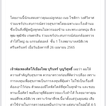
โดยงานนี้นักแสดงสาวคุณแม่ลูกสอง เนย-โชติกา วงศ์วิลาศ
ร่วมแชร์ประสบการณ์ตรวจสุขภาพโดยเฉพาะมะเร็งเต้านม
ซึ่งเป็นสิ่งที่ผู้หญิงทุกคนไม่ควรมองข้าม และพระเอกหนุ่ม ดีเจ
พุฒ-พุฒิชัย เกษตรสิน ร่วมแชร์ประสบการณ์ส่องกล้องตรวจ
ลำไส้ใหญ่ ณ แกรนด์ฮอลล์ ชั้น 1 โรงพยาบาลสมิติเวช
ศรีนครินทร์ เมื่อวันอังคารที่ 26 เมษายน 2565
เจ้าพ่อเพลงดิสโก้เมืองไทย บุรินทร์ บุญวิสุทธิ์
เผยว่า ผมให้
ความสำคัญกับสุขภาพ ควรมาตรวจก่อนที่คิดว่าเปลือง เพราะ
การลงทุนเพื่อสุขภาพเป็นการลงทุนที่คุ้มค่า ไม่ใช่เป็นเรื่องที่
ต้องเอาไว้ก่อน ตัวผมเองมีไลฟ์สไตล์ที่สุดในทุกด้าน และชอบ
ทานเนื้อสัตว์ พอถึงอายุที่ต้องตรวจมะเร็งลำไส้ ก็เลยมาหาคุณ
หมอที่รพ.สมิติเวช เพราะรักษาที่รพ.นี้มาตั้งแต่รุ่นคุณพ่อ เสีย
ค่าใช้จ่ายในการตรวจสองหมื่นกว่าบาท แต่สบายใจอยู่ได้ 4-5