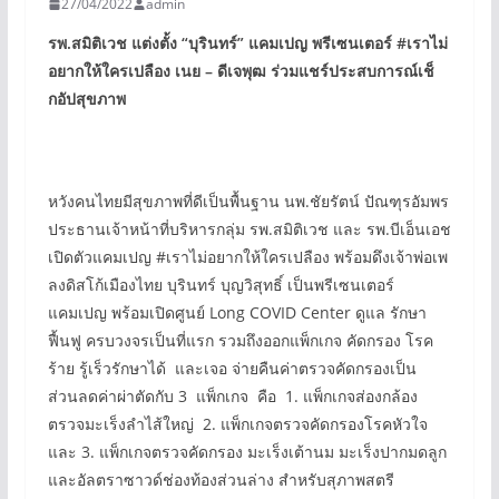
27/04/2022
admin
รพ.สมิติเวช แต่งตั้ง
“
บุรินทร์
”
แคมเปญ พรีเซนเตอร์
#
เราไม่
อยากให้ใครเปลือง เนย – ดีเจพุฒ ร่วมแชร์ประสบการณ์เช็
กอัปสุขภาพ
หวังคนไทยมีสุขภาพที่ดีเป็นพื้นฐาน นพ.ชัยรัตน์ ปัณฑุรอัมพร
ประธานเจ้าหน้าที่บริหารกลุ่ม รพ.สมิติเวช และ รพ.บีเอ็นเอช
เปิดตัวแคมเปญ #เราไม่อยากให้ใครเปลือง พร้อมดึงเจ้าพ่อเพ
ลงดิสโก้เมืองไทย บุรินทร์ บุญวิสุทธิ์ เป็นพรีเซนเตอร์
แคมเปญ พร้อมเปิดศูนย์ Long COVID Center ดูแล รักษา
ฟื้นฟู ครบวงจรเป็นที่แรก รวมถึงออกแพ็กเกจ คัดกรอง โรค
ร้าย รู้เร็วรักษาได้ และเจอ จ่ายคืนค่าตรวจคัดกรองเป็น
ส่วนลดค่าผ่าตัดกับ 3 แพ็กเกจ คือ 1. แพ็กเกจส่องกล้อง
ตรวจมะเร็งลำไส้ใหญ่ 2. แพ็กเกจตรวจคัดกรองโรคหัวใจ
และ 3. แพ็กเกจตรวจคัดกรอง มะเร็งเต้านม มะเร็งปากมดลูก
และอัลตราซาวด์ช่องท้องส่วนล่าง สำหรับสุภาพสตรี