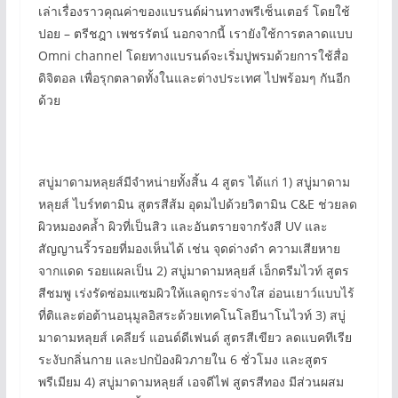
เล่าเรื่องราวคุณค่าของแบรนด์ผ่านทางพรีเซ็นเตอร์ โดยใช้
ปอย – ตรีชฎา เพชรรัตน์ นอกจากนี้ เรายังใช้การตลาดแบบ
Omni channel โดยทางแบรนด์จะเริ่มปูพรมด้วยการใช้สื่อ
ดิจิตอล เพื่อรุกตลาดทั้งในและต่างประเทศ ไปพร้อมๆ กันอีก
ด้วย
สบู่มาดามหลุยส์มีจำหน่ายทั้งสิ้น 4 สูตร ได้แก่ 1) สบู่มาดาม
หลุยส์ ไบร์ทตามิน สูตรสีส้ม อุดมไปด้วยวิตามิน C&E ช่วยลด
ผิวหมองคล้ำ ผิวที่เป็นสิว และอันตรายจากรังสี UV และ
สัญญานริ้วรอยที่มองเห็นได้ เช่น จุดด่างดำ ความเสียหาย
จากแดด รอยแผลเป็น 2) สบู่มาดามหลุยส์ เอ็กตรีมไวท์ สูตร
สีชมพู เร่งรัดซ่อมแซมผิวให้แลดูกระจ่างใส อ่อนเยาว์แบบไร้
ที่ติและต่อต้านอนุมูลอิสระด้วยเทคโนโลยีนาโนไวท์ 3) สบู่
มาดามหลุยส์ เคลียร์ แอนด์ดีเฟนด์ สูตรสีเขียว ลดแบคทีเรีย
ระงับกลิ่นกาย และปกป้องผิวภายใน 6 ชั่วโมง และสูตร
พรีเมียม 4) สบู่มาดามหลุยส์ เอจดีไฟ สูตรสีทอง มีส่วนผสม