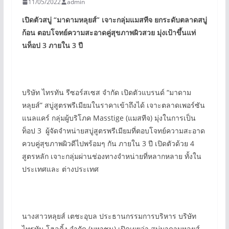
11/05/2022
admin
เปิดตัวสบู่
“
มาดามหลุยส์
”
เจาะกลุ่มแมสทีจ ยกระดับตลาดสบู่
ก้อน ตอบโจทย์ความสะอาดคู่สุขภาพผิวสวย มุ่งเป้าขึ้นแท่
นท็อป
3
ภายใน
3
ปี
บริษัท ไทรทัน รีซอร์สเซส จำกัด เปิดตัวแบรนด์ “มาดาม
หลุยส์” สบู่สูตรพรีเมียมในราคาเข้าถึงได้ เจาะตลาดเพอร์ซัน
แนลแคร์ กลุ่มผู้บริโภค Masstige (แมสทีจ) มุ่งในการเป็น
ท็อป 3 ผู้จัดจำหน่ายสบู่สูตรพรีเมียมที่ตอบโจทย์ความสะอาด
ควบคู่สุขภาพผิวดีไปพร้อมๆ กัน ภายใน 3 ปี เปิดตัวด้วย 4
สูตรหลัก เจาะกลุ่มผ่านช่องทางจำหน่ายที่หลากหลาย ทั้งใน
ประเทศและ ต่างประเทศ
นางสาวหลุยส์ เตชะอุบล ประธานกรรมการบริหาร บริษัท
ไทรทัน โฮลดิ้ง จํากัด (มหาชน) เปิดเผยว่า สบู่มาดามหลุยส์