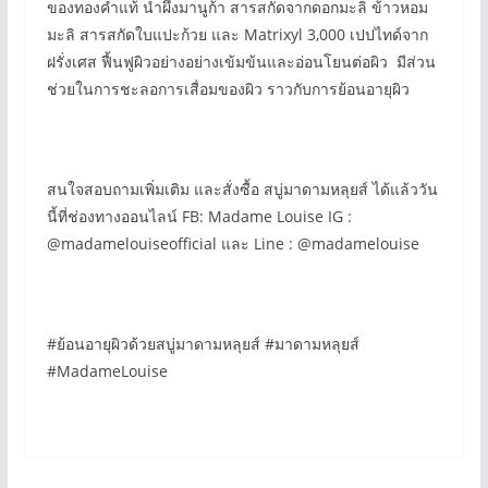
ของทองคำแท้ นำผึ้งมานูก้า สารสกัดจากดอกมะลิ ข้าวหอม
มะลิ สารสกัดใบแปะก้วย และ Matrixyl 3,000 เปปไทด์จาก
ฝรั่งเศส ฟื้นฟูผิวอย่างอย่างเข้มข้นและอ่อนโยนต่อผิว มีส่วน
ช่วยในการชะลอการเสื่อมของผิว ราวกับการย้อนอายุผิว
สนใจสอบถามเพิ่มเติม และสั่งซื้อ สบู่มาดามหลุยส์ ได้แล้ววัน
นี้ที่ช่องทางออนไลน์ FB: Madame Louise IG :
@madamelouiseofficial และ Line : @madamelouise
#ย้อนอายุผิวด้วยสบู่มาดามหลุยส์ #มาดามหลุยส์
#MadameLouise