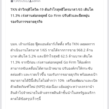
13/05/2022
admin
TKN
ฝ่าวิกฤติโควิด-
19
ดันกำไรสุทธิไตรมาส
1/65
เติบโต
11.3%
เร่งสานต่อกลยุทธ์
Go Firm
ปรับตัวและยืดหยุ่น
รองรับการขยายธุรกิจ
บมจ. เถ้าแก่น้อย ฟู๊ดแอนด์มาร์เก็ตติ้ง หรือ TKN เผยผลการ
ดำเนินงานไตรมาส 1/65 รายได้จากการขาย 968.2 ล้าน
บาท เติบโต 5.2% และมีกำไรสุทธิ 62.5 ล้านบาท เติบโต
11.3% จากปีก่อน เร่งสานต่อกลยุทธ์ Go Firm ให้องค์กร
สามารถขับเคลื่อนได้ตามเป้าหมาย ปรับองค์กรให้กระชับ
คล่องตัว และรวดเร็วขึ้น รองรับการขยายธุรกิจ พร้อมคงเป้า
หมายรายได้ปีนี้เติบโตไม่ต่ำกว่า 10% เตรียมพัฒนาและเปิด
ตัวผลิตภัณฑ์ใหม่ (NPD) ต่อเนื่อง แย้มอยู่ระหว่างเจรจานำ
สินค้าไปจำหน่ายในห้างสรรพสินค้าชั้นนำในสหรัฐอเมริกา
คาดได้ข้อสรุปเร็วๆนี้