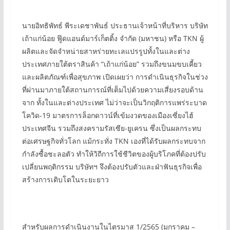
นายอิทธิพัทธ์ พีระเดชาพันธ์ ประธานเจ้าหน้าที่บริหาร บริษัท
เถ้าแก่น้อย ฟู๊ดแอนด์มาร์เก็ตติ้ง จำกัด (มหาชน) หรือ TKN ผู้
ผลิตและจัดจำหน่ายสาหร่ายทะเลแปรรูปทั้งในและต่าง
ประเทศภายใต้ตราสินค้า “เถ้าแก่น้อย” รวมถึงขนมขบเคี้ยว
และผลิตภัณฑ์เพื่อสุขภาพ เปิดเผยว่า การดำเนินธุรกิจในช่วง
ที่ผ่านมาภายใต้สถานการณ์ที่เต็มไปด้วยความเสี่ยงรอบด้าน
จาก ทั้งในและต่างประเทศ ไม่ว่าจะเป็นวิกฤติการแพร่ระบาด
โควิด-19 มาตรการล็อกดาวน์ที่เข้มงวดของเมืองเซี่ยงไฮ้
ประเทศจีน รวมถึงสงครามรัสเซีย-ยูเครน ซึ่งเป็นผลกระทบ
ต่อเศรษฐกิจทั่วโลก แม้กระทั่ง TKN เองที่ได้รับผลกระทบจาก
กำลังซื้อชะลอตัว ทำให้วิถีการใช้ชีวิตของผู้บริโภคที่ต้องปรับ
เปลี่ยนพฤติกรรม บริษัทฯ จึงต้องปรับตัวและฝ่าฟันธุรกิจเพื่อ
สร้างการเติบโตในระยะยาว
สำหรับผลการดำเนินงานในไตรมาส 1/2565 (มกราคม –