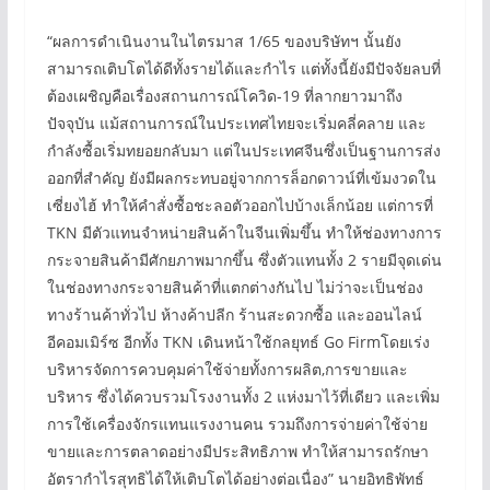
“ผลการดำเนินงานในไตรมาส 1/65 ของบริษัทฯ นั้นยัง
สามารถเติบโตได้ดีทั้งรายได้และกำไร แต่ทั้งนี้ยังมีปัจจัยลบที่
ต้องเผชิญคือเรื่องสถานการณ์โควิด-19 ที่ลากยาวมาถึง
ปัจจุบัน แม้สถานการณ์ในประเทศไทยจะเริ่มคลี่คลาย และ
กำลังซื้อเริ่มทยอยกลับมา แต่ในประเทศจีนซึ่งเป็นฐานการส่ง
ออกที่สำคัญ ยังมีผลกระทบอยู่จากการล็อกดาวน์ที่เข้มงวดใน
เซี่ยงไฮ้ ทำให้คำสั่งซื้อชะลอตัวออกไปบ้างเล็กน้อย แต่การที่
TKN มีตัวแทนจำหน่ายสินค้าในจีนเพิ่มขึ้น ทำให้ช่องทางการ
กระจายสินค้ามีศักยภาพมากขึ้น ซึ่งตัวแทนทั้ง 2 รายมีจุดเด่น
ในช่องทางกระจายสินค้าที่แตกต่างกันไป ไม่ว่าจะเป็นช่อง
ทางร้านค้าทั่วไป ห้างค้าปลีก ร้านสะดวกซื้อ และออนไลน์
อีคอมเมิร์ซ อีกทั้ง TKN เดินหน้าใช้กลยุทธ์ Go Firmโดยเร่ง
บริหารจัดการควบคุมค่าใช้จ่ายทั้งการผลิต,การขายและ
บริหาร ซึ่งได้ควบรวมโรงงานทั้ง 2 แห่งมาไว้ที่เดียว และเพิ่ม
การใช้เครื่องจักรแทนแรงงานคน รวมถึงการจ่ายค่าใช้จ่าย
ขายและการตลาดอย่างมีประสิทธิภาพ ทำให้สามารถรักษา
อัตรากำไรสุทธิได้ให้เติบโตได้อย่างต่อเนื่อง” นายอิทธิพัทธ์