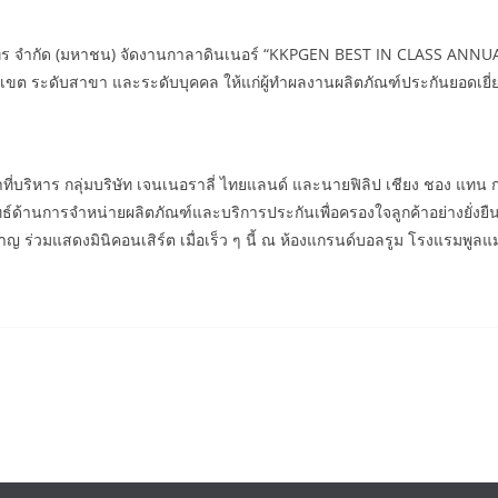
ภัทร จำกัด (มหาชน) จัดงานกาลาดินเนอร์ “KKPGEN BEST IN CLASS ANN
บเขต ระดับสาขา และระดับบุคคล ให้แก่ผู้ทำผลงานผลิตภัณฑ์ประกันยอดเยี
ี่บริหาร กลุ่มบริษัท เจนเนอราลี่ ไทยแลนด์ และนายฟิลิป เชียง ชอง แทน 
านการจำหน่ายผลิตภัณฑ์และบริการประกันเพื่อครองใจลูกค้าอย่างยั่งยืน นอก
ำราญ ร่วมแสดงมินิคอนเสิร์ต เมื่อเร็ว ๆ นี้ ณ ห้องแกรนด์บอลรูม โรงแรมพูลแ