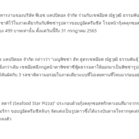
หารงานของบริษัท พีเอช แคปปิตอล จำกัด ร่วมกับเชฟอ๊อฟ ณัฐวุฒิ ธรรมพันธุ
รสชาติไว้ในถาดเดียวกันกับพิซซ่ารูปดาวขอบปูอัดครีมชีส โรยหน้ากุ้งคลุกซ
 499 บาทเท่านั้น ตั้งแต่วันนี้ถึง 31 กรกฎาคม 2565
ช แคปปิตอล จำกัด กล่าวว่า “เมนูพิซซ่า ฮัท สูตรเชฟอ๊อฟ ณัฐวุฒิ ธรรมพันธุ์ 
ศษยิ่งกว่าเดิม เชฟอ๊อฟฉีกกฎหน้าตาพิซซ่าซีฟู้ดธรรมดาให้ออกมาเป็นพิซซ่าร
าจะได้สัมผัสกับ 3 รสชาติความอร่อยในถาดเดียวแบบที่ไม่เคยทานที่ไหนมาก่อนอ
ู้ด สตาร์ (Seafood Star Pizza)” ประกอบด้วยกุ้งคลุกซอสพริกคาเยนที่มาจากร
มริกา ขอบปูอัดครีมชีสล้นๆ จัดแต่งเป็นรูปดาวซึ่งได้แรงบันดาลใจจากจุดเ
ดลงตัว