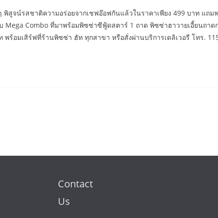
ฟนๆ พิสูจน์รสชาติความอร่อยจากเชฟอ๊อฟกันแล้วในราคาเพียง 499 บาท แถมฟรี
กับ Mega Combo ที่มาพร้อมพิซซ่าซีฟู้ดสตาร์ 1 ถาด พิซซ่าฮาวายเอี้ยนถาดก
ร้อมเสิร์ฟที่ร้านพิซซ่า ฮัท ทุกสาขา หรือสั่งผ่านบริการเดลิเวอรี โทร. 11
Contact
Us