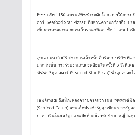
พิซซ่า ฮัท 1150 แบรนด์พิซซ่าระดับโลก ภายใต้การบริ
ตาร์ (Seafood Star Pizza)” ที่ผสานความอร่อยถึง 3 
เพิ่มความหอมกลมกล่อม ในราคาพิเศษ ซื้อ 1 แถม 1 เพียง
อุษณา มหากิจศิริ ประธานเจ้าหน้าที่บริหาร บริษัท พีเอ
มาก ดังนั้น การร่วมงานกับเชฟอ๊อฟในครั้งที่ 3 จึงพิเ
‘พิซซ่าซีฟู้ด สตาร์ (Seafood Star Pizza)’ ซึ่งลูกค้
เชฟอ๊อฟเผยถึงเบื้องหลังความอร่อยว่า เมนู “พิซซ่าซีฟ
(Seafood Cajun) จานเด็ดประจำรัฐลุยเซียนา สหรัฐอเ
อาหารจีนในสหรัฐฯ และปิดท้ายด้วยซอสทาเระญี่ปุ่นสุ