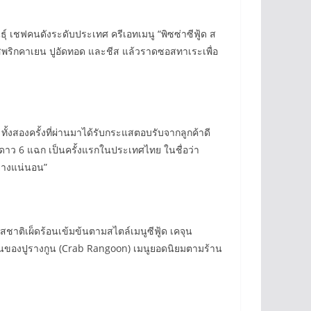
์ เชฟคนดังระดับประเทศ ครีเอทเมนู “พิซซ่าซีฟู้ด ส
อสพริกคาเยน ปูอัดทอด และชีส แล้วราดซอสทาเระเพื่อ
ทั้งสองครั้งที่ผ่านมาได้รับกระแสตอบรับจากลูกค้าดี
ูปดาว 6 แฉก เป็นครั้งแรกในประเทศไทย ในชื่อว่า
ย่างแน่นอน”
สชาติเผ็ดร้อนเข้มข้นตามสไตล์เมนูซีฟู้ด เคจุน
ด่นของปูรางกูน (Crab Rangoon) เมนูยอดนิยมตามร้าน