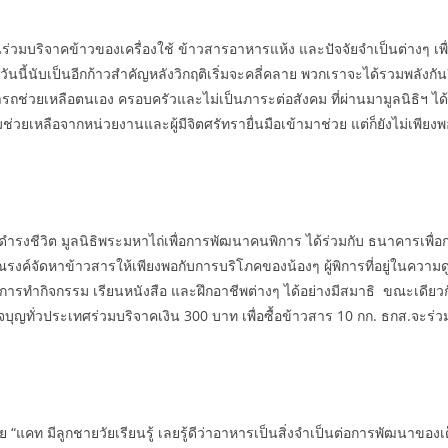
่วมบริจาคข้าวของเครื่องใช้ ข้าวสารอาหารแห้ง และปัจจัยจำเป็นต่างๆ เพื
นี้นับเป็นอีกก้าวสำคัญหลังวิกฤติเริ่มจะคลี่คลาย พวกเราจะได้รวมพลังกันอีกคร
ารถช่วยเหลือตนเอง ครอบครัวและไม่เป็นภาระต่อสังคม ที่ผ่านมามูลนิธิฯ ไ
วยเหลือจากหน่วยงานและผู้มีจิตศรัทรายื่นมือเข้ามาช่วย แต่ก็ยังไม่เพียงพอ
รดำรงชีวิต มูลนิธิพระมหาไถ่เพื่อการพัฒนาคนพิการ ได้ร่วมกับ ธนาคารเ
รณรงค์จัดหาข้าวสารให้เพียงพอกับการบริโภคของน้องๆ ผู้พิการที่อยู่ในความ
ังในการทำกิจกรรม เรียนหนังสือ และฝึกอาชีพต่างๆ ได้อย่างมีสมาธิ ขณะเดี
บุญทั่วประเทศร่วมบริจาคเงิน 300 บาท เพื่อซื้อข้าวสาร 10 กก. ธกส.จะร่วม
ย “แคท มีลูกชายวัยเรียนรู้ เลยรู้ดีว่าอาหารเป็นสิ่งจำเป็นต่อการพัฒนาของเด