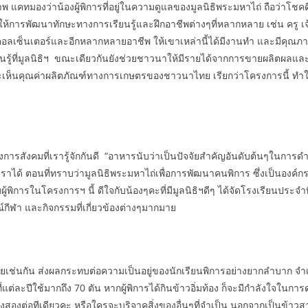
ภาพ แคทมองว่าน้องผู้พิการที่อยู่ในความดูแลของมูลนิธิพระมหาไถ่ ถือว่าโช
้ให้การพัฒนาทักษะทางการเรียนรู้และฝึกอาชีพต่างๆที่หลากหลาย เช่น ครู เ
ลเซ็นเตอร์และอีกหลากหลายอาชีพ ให้เขาเหล่านี้ได้มีงานทำ และมีคุณภาพชีวิ
ยนรู้ที่มูลนิธิฯ ขณะเดียวกันยังช่วยชาวนาให้มีรายได้จากการขายผลิตผลแ
เห็นคุณค่าผลิตภัณฑ์ทางการเกษตรของชาวนาไทย เรียกว่าโครงการนี้ ทำให้เ
การสังคมที่เรารู้จักกันดี “อาหารนับว่าเป็นปัจจัยสำคัญอันดับต้นๆในการ
าได้ ตอนที่ทราบว่ามูลนิธิพระมหาไถ่เพื่อการพัฒนาคนพิการ ซึ่งเป็นองค
้พิการในโครงการฯ นี้ ดีใจกับน้องๆคะที่มีมูลนิธิฯดีๆ ได้จัดโรงเรียนประจำท
์กีฬา และกิจกรรมที่เกี่ยวข้องต่างๆมากมาย
วยเช่นกัน ส่งผลกระทบต่อความเป็นอยู่ของนักเรียนพิการอย่างยากลำบาก จำเป็
ต่ละปีใช้มากถึง 70 ตัน หากผู้พิการได้กินข้าวอิ่มท้อง ก็จะมีกำลังใจในการ
ุญถึงสองต่อทีเดียวคะ หรือใครจะบริจาคสิ่งของอื่นๆที่จำเป็น นอกจากเป็นข้าว