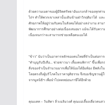
ด้วยความเมตาของผู้มีจิตศรัทธาอันแรงกล้าของทุกท่านร
ไถ่ฯ ทำให้พวกเขาเหล่านั้นเดินข้ามฝ่าวิกฤติมาได้ และวัน
ศักยภาพให้อยู่ร่วมกับคนในสังคมได้อย่างสง่างาม สาม
พัฒนาการศึกษาอย่างต่อเนื่องเสมอมา แม้จะได้รับความช่
เนื่องจนกว่าจะสามารถช่วยเหลือตนเองได้
“ข้าว” นับว่าเป็นอาหารหลักของคนไทยที่จำเป็นต่อกา
“ทำบุญรับปีเสือ… ช่วยชาวนา เลี้ยงคนพิการ” ขึ้นเพื่อ
สิ่งของจำเป็นจำนวนมากเพื่อให้น้องได้อิ่มท้อง มีพล
โดยตรงถึงผู้บริโภคในราคายุติธรรม จึงขอเชิญชวนผู้ใจ
จากมูลนิธิฯ เพื่อนำไปลดหย่อนภาษีได้อีกด้วย
คุณแคท – วันทิตา ลิ่วเฉลิมวงศ์ คุณแม่เลี้ยงเดี่ยวคนสว