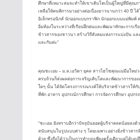
ศึกษาที่เหมาะสมจะทำให้เขาเติบโตเป็นผู้ใหญ่ที่มีคุณ
เหลือให้คนพิการมาอย่างต่อเนื่องยาวนานกว่า 40 ปี ได
อิเล็กทรอนิกส์ นักออกแบบกราฟิก นักออกแบบแม่พิมพ์ คอ
อิ่มท้องในระหว่างที่เรียนฝึกฝนและพัฒนาทักษะการเรี
ข้าวสารของชาวนา สร้างวิถีสังคมแห่งการแบ่งปัน และ
และกันค่ะ”
คุณชะเอม – ม.ล.เอวิตา ยุคล สาวไฮโซคุณแม่มือใหม่วง
ครบถ้วนก็ส่งผลต่อการเจริญเติบโตและพัฒนาการของเร
ใดๆ นั้น ได้จัดโครงการรณรงค์ให้บริจาคข้าวสารให้กับผู
ที่พัก อาหาร อุปกรณ์การศึกษา การจัดการศึกษา อุปกรณ
“ชะเอม ยังทราบอีกว่าปัจจุบันยอดผู้บริจาคลดน้อยลงด้
สนับสนุนในรูปแบบต่าง ๆ โดยเฉพาะอย่างยิ่งข้าวสารที่แ
ด้วย ซึ่งถือได้ว่าเป็นการทำบุญเพียงครั้งเดียวแต่ได้บ