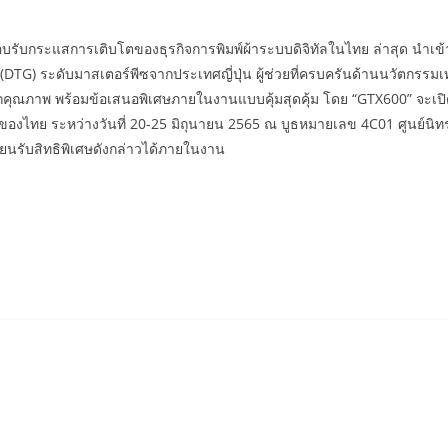
ตอบรับกระแสการเติบโตของธุรกิจการพิมพ์ผ้าระบบดิจิทัลในไทย ล่าสุด นำเข
ment (DTG) ระดับมาสเตอร์พีซจากประเทศญี่ปุ่น ผู้ช่วยที่ครบครันด้านนวัตกรร
ที่มากคุณภาพ พร้อมข้อเสนอพิเศษภายในงานแบบคุ้มสุดคุ้ม โดย “GTX600” จ
ที่สุดของไทย ระหว่างวันที่ 20-25 มิถุนายน 2565 ณ บูธหมายเลข 4C01 ศูนย์
ยนรับสิทธิพิเศษดังกล่าวได้ภายในงาน