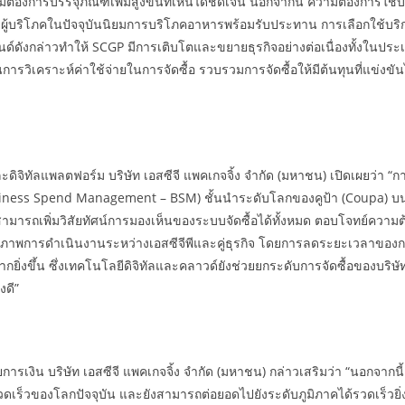
ต้องการบรรจุภัณฑ์เพิ่มสูงขึ้นที่เห็นได้ชัดเจน นอกจากนี้ ความต้องการใช้บ
้บริโภคในปัจจุบันนิยมการบริโภคอาหารพร้อมรับประทาน การเลือกใช้บริการ
ด์ดังกล่าวทำให้ SCGP มีการเติบโตและขยายธุรกิจอย่างต่อเนื่องทั้งในประ
การวิเคราะห์ค่าใช้จ่ายในการจัดซื้อ รวบรวมการจัดซื้อให้มีต้นทุนที่แข่งขัน
ละดิจิทัลแพลตฟอร์ม บริษัท เอสซีจี แพคเกจจิ้ง จำกัด (มหาชน) เปิดเผยว่
จ (Business Spend Management – BSM) ชั้นนำระดับโลกของคูป้า (Coupa
ามารถเพิ่มวิสัยทัศน์การมองเห็นของระบบจัดซื้อได้ทั้งหมด ตอบโจทย์ความต้
ทธิภาพการดำเนินงานระหว่างเอสซีจีพีและคู่ธุรกิจ โดยการลดระยะเวลาของ
กยิ่งขึ้น ซึ่งเทคโนโลยีดิจิทัลและคลาวด์ยังช่วยยกระดับการจัดซื้อของบริษัท
งดี”
รเงิน บริษัท เอสซีจี แพคเกจจิ้ง จำกัด (มหาชน) กล่าวเสริมว่า “นอกจากนี
็วของโลกปัจจุบัน และยังสามารถต่อยอดไปยังระดับภูมิภาคได้รวดเร็วยิ่ง