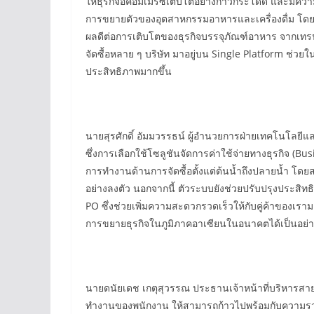
ให้ธุรกิจอีคอมเมิร์ซเติบโตอย่างก้าวกระโดด และมีความ
การขยายตัวของอุตสาหกรรมอาหารและเครื่องดื่ม โดยผู
ผลดีต่อการเติบโตของธุรกิจบรรจุภัณฑ์อาหาร จากเทรน
จัดซื้อหลาย ๆ บริษัท มาอยู่บน Single Platform ช่วยใน
ประสิทธิภาพมากขึ้น
นายสุรศักดิ์ อัมมวรรธน์ ผู้อำนวยการฝ่ายเทคโนโลยีแ
ซึ่งการเลือกใช้โซลูชันจัดการค่าใช้จ่ายทางธุรกิ
การทำงานด้านการจัดซื้อตั้งแต่ต้นน้ำถึงปลายน้ำ โดยส
อย่างลงตัว นอกจากนี้ ตัวระบบยังช่วยปรับปรุงประสิ
PO ซึ่งช่วยเพิ่มความสะดวกรวดเร็วให้กับคู่ค้าของเรามา
การขยายธุรกิจในภูมิภาคอาเซียนในอนาคตได้เป็นอย่า
นายดนัยเดช เกตุสุวรรณ ประธานเจ้าหน้าที่บริหารสายกา
ทำงานของพนักงาน ให้สามารถก้าวไปพร้อมกับความรวดเร