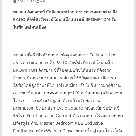
27/06/2022
admin
พฤกษา งัดกลยุทธ์
Collaboration
สร้างความแตกต่าง
ดึง
PATIO
ลักซ์ชัวรีทาวน์โฮม ผนึกแบรนด์
BROMPTON
รับ
ไลฟ์สไตล์คนเมือง
พฤกษา ชี้ครึ่งปีหลังตลาดแข่งดุ งัดกลยุทธ์ Collaboration
สร้างความแตกต่าง ดึง PATIO ลักซ์ชัวรีทาวน์โฮม ผนึก
BROMPTON จักรยานซิตี้ไบค์แบบพับได้แบรนด์ดังจาก
อังกฤษ ร่วมมอบประสบการณ์การใช้ชีวิตแบบคนเมือง รับ
ไลฟ์สไตล์ลูกค้าพาทิโอ 3 ทำเลเมือง “รัชโยธิน, งามวงศ์วาน
-ประชาชื่น และ สาทร-กัลปพฤกษ์ ”ด้วยข้อเสนอสุดพิเศษจาก
โครงการ และสำหรับลูกค้าที่จองบ้านรับจักรยาน
Brompton by British Cycle Square พร้อมเปิดชมบ้านซี
รีย์ใหม่ Penthouse on Ground ที่ออกแบบมาให้เหมาะกับทุก
Lifestyle ด้วย Master Bedroom แบบ Exclusive
Penthouse พร้อมWalk-in Closet ขนาดใหญ่ และโปร่งโล่ง