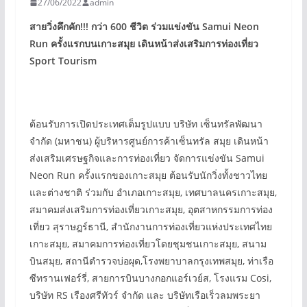
27/06/2022
admin
สายวิ่งคึกคัก!!! กว่า
600
ชีวิต ร่วมแข่งขัน
Samui Neon
Run
ครั้งแรกบนเกาะสมุย เดินหน้าส่งเสริมการท่องเที่ยว
Sport Tourism
ต้อนรับการเปิดประเทศเต็มรูปแบบ บริษัท เซ็นทรัลพัฒนา
จำกัด (มหาชน) ผู้บริหารศูนย์การค้าเซ็นทรัล สมุย เดินหน้า
ส่งเสริมเศรษฐกิจและการท่องเที่ยว จัดการแข่งขัน Samui
Neon Run ครั้งแรกของเกาะสมุย ต้อนรับนักวิ่งทั้งชาวไทย
และต่างชาติ ร่วมกับ อำเภอเกาะสมุย, เทศบาลนครเกาะสมุย,
สมาคมส่งเสริมการท่องเที่ยวเกาะสมุย, อุตสาหกรรมการท่อง
เที่ยว สุราษฎร์ธานี, สำนักงานการท่องเที่ยวแห่งประเทศไทย
เกาะสมุย, สมาคมการท่องเที่ยวโดยชุมชนเกาะสมุย, สนาม
บินสมุย, สถานีตำรวจบ่อผุด,โรงพยาบาลกรุงเทพสมุย, ท่าเรือ
ซีทรานเฟอร์รี่, สายการบินบางกอกแอร์เวย์ส, โรงแรม Cosi,
บริษัท RS เรืองศรีทัวร์ จำกัด และ บริษัทเรือเร็วลมพระยา