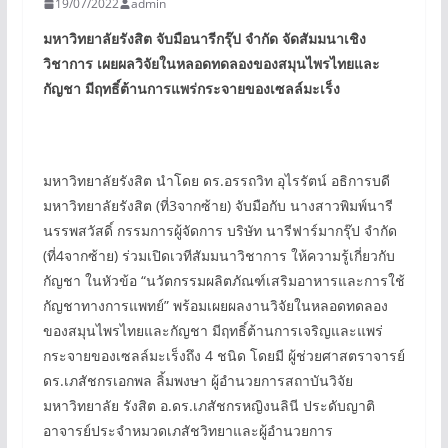
19/07/2022
admin
มหาวิทยาลัยรังสิต จับมือนารีกรุ๊ป จำกัด จัดสัมมนาเชิง
วิชาการ
เผยผลวิจัยในหลอดทดลองของสมุนไพรไทยและ
กัญชา มีฤทธิ์ต้านการแพร่กระจายของเซลล์มะเร็ง
มหาวิทยาลัยรังสิต นำโดย ดร.อรรถวิท อุไรรัตน์ อธิการบดี
มหาวิทยาลัยรังสิต (ที่3จากซ้าย) จับมือกับ นางสาวพิมพ์นารี
นรรพสวัสดิ์ กรรมการผู้จัดการ บริษัท นารีฟาร์มากรุ๊ป จำกัด
(ที่4จากซ้าย) ร่วมเปิดเวทีสัมมนาวิชาการ ให้ความรู้เกี่ยวกับ
กัญชา ในหัวข้อ “นวัตกรรมผลิตภัณฑ์เสริมอาหารและการใช้
กัญชาทางการแพทย์” พร้อมเผยผลงานวิจัยในหลอดทดลอง
ของสมุนไพรไทยและกัญชา มีฤทธิ์ต้านการเจริญและแพร่
กระจายของเซลล์มะเร็งถึง 4 ชนิด โดยมี ผู้ช่วยศาสตราจารย์
ดร.เภสัชกรเอกพล ลิ้มพงษา ผู้อำนวยการสถาบันวิจัย
มหาวิทยาลัย รังสิต อ.ดร.เภสัชกรหญิงนลินี ประดับญาติ
อาจารย์ประจำหมวดเภสัชวิทยาและผู้อำนวยการ