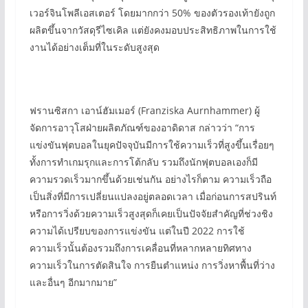
เวอร์จินโพลีเอสเตอร์ โดยมากกว่า 50% ของตัวรองเท้ายังถูก
ผลิตขึ้นจากวัสดุรีไซเคิล แต่ยังคงมอบประสิทธิภาพในการใช้
งานได้อย่างเต็มที่ในระดับสูงสุด
ฟรานซิสกา เอาน์ฮัมเมอร์ (Franziska Aurnhammer) ผู้
จัดการอาวุโสฝ่ายผลิตภัณฑ์ของอาดิดาส กล่าวว่า “การ
แข่งขันฟุตบอลในยุคปัจจุบันมีการใช้ความเร็วที่สูงขึ้นเรื่อยๆ
ทั้งการทำเกมรุกและการโต้กลับ รวมถึงนักฟุตบอลเองก็มี
ความรวดเร็วมากขึ้นด้วยเช่นกัน อย่างไรก็ตาม ความเร็วถือ
เป็นสิ่งที่มีการเปลี่ยนแปลงอยู่ตลอดเวลา เมื่อก่อนการสปรินท์
หรือการวิ่งด้วยความเร็วสูงสุดก็เคยเป็นปัจจัยสำคัญที่ช่วงชิง
ความได้เปรียบของการแข่งขัน แต่ในปี 2022 การใช้
ความเร็วนั้นต้องรวมถึงการเคลื่อนที่หลากหลายทิศทาง
ความเร็วในการตัดสินใจ การยืนตำแหน่ง การวิ่งหาพื้นที่ว่าง
และอื่นๆ อีกมากมาย”