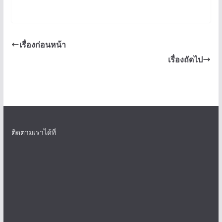
เรื่องก่อนหน้า
เรื่องถัดไป
ติดตามเราได้ที่