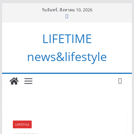
Skip
วันจันทร์, สิงหาคม 10, 2026
to
content
LIFETIME
news&lifestyle
LIFESTYLE