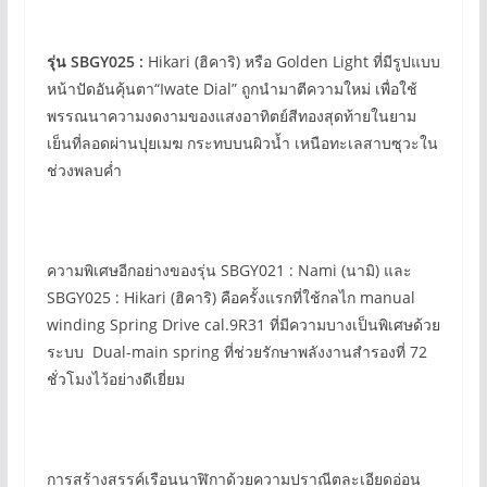
รุ่น SBGY025 :
Hikari (ฮิคาริ) หรือ Golden Light ที่มีรูปแบบ
หน้าปัดอันคุ้นตา“Iwate Dial” ถูกนำมาตีความใหม่ เพื่อใช้
พรรณนาความงดงามของแสงอาทิตย์สีทองสุดท้ายในยาม
เย็นที่ลอดผ่านปุยเมฆ กระทบบนผิวน้ำ เหนือทะเลสาบซุวะใน
ช่วงพลบค่ำ
ความพิเศษอีกอย่างของรุ่น SBGY021 : Nami (นามิ) และ
SBGY025 : Hikari (ฮิคาริ) คือครั้งแรกที่ใช้กลไก manual
winding Spring Drive cal.9R31 ที่มีความบางเป็นพิเศษด้วย
ระบบ Dual-main spring ที่ช่วยรักษาพลังงานสำรองที่ 72
ชั่วโมงไว้อย่างดีเยี่ยม
การสร้างสรรค์เรือนนาฬิกาด้วยความปราณีตละเอียดอ่อน