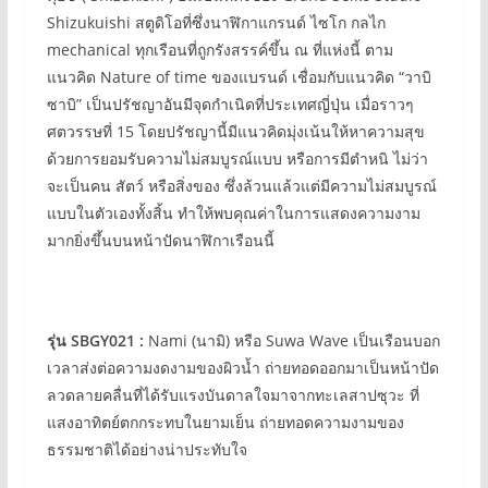
Shizukuishi สตูดิโอที่ซึ่งนาฬิกาแกรนด์ ไซโก กลไก
mechanical ทุกเรือนที่ถูกรังสรรค์ขึ้น ณ ที่แห่งนี้ ตาม
แนวคิด Nature of time ของแบรนด์ เชื่อมกับแนวคิด “วาบิ
ซาบิ” เป็นปรัชญาอันมีจุดกำเนิดที่ประเทศญี่ปุ่น เมื่อราวๆ
ศตวรรษที่ 15 โดยปรัชญานี้มีแนวคิดมุ่งเน้นให้หาความสุข
ด้วยการยอมรับความไม่สมบูรณ์แบบ หรือการมีตำหนิ ไม่ว่า
จะเป็นคน สัตว์ หรือสิ่งของ ซึ่งล้วนแล้วแต่มีความไม่สมบูรณ์
แบบในตัวเองทั้งสิ้น ทำให้พบคุณค่าในการแสดงความงาม
มากยิ่งขึ้นบนหน้าปัดนาฬิกาเรือนนี้
รุ่น SBGY021 :
Nami (นามิ) หรือ Suwa Wave เป็นเรือนบอก
เวลาส่งต่อความงดงามของผิวน้ำ ถ่ายทอดออกมาเป็นหน้าปัด
ลวดลายคลื่นที่ได้รับแรงบันดาลใจมาจากทะเลสาปซุวะ ที่
แสงอาทิตย์ตกกระทบในยามเย็น ถ่ายทอดความงามของ
ธรรมชาติได้อย่างน่าประทับใจ