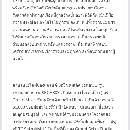
ไซโก สไตล์) มาเป็นพื้นฐานในการออกแบบได้อย่างลงตัว
พร้อมยังคงยึดถือหัวใจสำคัญของทุกองค์ประกอบในการ
รังสรรค์นาฬิกาทุกเรือนที่ถูกสร้างขึ้นอย่างพิถีพิถัน เน้นฝีมือ
ความประณีต และใส่ใจในทุกรายละเอียด มีทั้งความแม่นยำ
ความทนทาน ความชัดเจน และดีไซน์ที่สวยงาม โดยทุกเรือน
ได้รับแรงบันดาลใจจากการผสานความเป็นธรรมชาติ
ถ่ายทอดลงบนหน้าปัดอันแสนงดงาม เพื่อให้นาฬิกาเป็น
เครื่องบอกเวลาที่มีเรื่องราวและมีคุณค่า สะท้อนตัวตนของผู้
สวมใส่”
สำหรับไฮไลท์ของแกรนด์ ไซโก ลิมิเต็ด เอดิชั่น 3 รุ่น
ประกอบด้วย รุ่น SBGH303 : Koke-iro (โคเค-อิโระ) หรือ
Green Moss ขับเคลื่อนด้วยกลไก Hi-beat เดินด้วยความถี่
36,000 รอบต่อชั่วโมงที่มีหน้าปัดแบบ “Kiratsuri” สื่อถึงป่า
อันอุดมสมบูรณ์ และ หน้าปัดได้รับแรงบันดาลใจจากแสง
อาทิตย์ยามเช้าที่ตกกระทบลงบนมอสที่ขึ้นปกคลุมพื้นป่า “ชิซู
คุอิชิ”( Shizukishi ) อันเป็นที่ตั้งของ Grand Seiko Studio