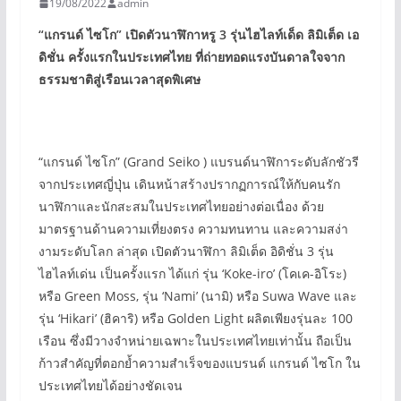
19/08/2022
admin
“
แกรนด์ ไซโก”
เปิดตัวนาฬิกาหรู 3
รุ่นไฮไลท์เด็ด ลิมิเต็ด เอ
ดิชั่น ครั้งแรกในประเทศไทย
ที่ถ่ายทอดแรงบันดาลใจจาก
ธรรมชาติสู่เรือนเวลาสุดพิเศษ
“แกรนด์ ไซโก” (Grand Seiko ) แบรนด์นาฬิการะดับลักชัวรี
จากประเทศญี่ปุ่น เดินหน้าสร้างปรากฏการณ์ให้กับคนรัก
นาฬิกาและนักสะสมในประเทศไทยอย่างต่อเนื่อง ด้วย
มาตรฐานด้านความเที่ยงตรง ความทนทาน และความสง่า
งามระดับโลก ล่าสุด เปิดตัวนาฬิกา ลิมิเต็ด อิดิชั่น 3 รุ่น
ไฮไลท์เด่น เป็นครั้งแรก ได้แก่ รุ่น ‘Koke-iro’ (โคเค-อิโระ)
หรือ Green Moss, รุ่น ‘Nami’ (นามิ) หรือ Suwa Wave และ
รุ่น ‘Hikari’ (ฮิคาริ) หรือ Golden Light ผลิตเพียงรุ่นละ 100
เรือน ซึ่งมีวางจำหน่ายเฉพาะในประเทศไทยเท่านั้น ถือเป็น
ก้าวสำคัญที่ตอกย้ำความสำเร็จของแบรนด์ แกรนด์ ไซโก ใน
ประเทศไทยได้อย่างชัดเจน