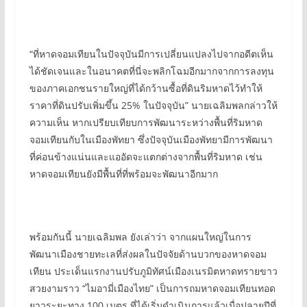
“ที่หาดจอมเทียนในปัจจุบันมีการเปลี่ยนแปลงไปจากอดีตเห็น
ได้ชัดเจนและในอนาคตที่นี่จะพลิกโฉมอีกมากจากการลงทุน
ของภาคเอกชนรายใหญ่ที่ได้กว้านซื้อที่ดินริมหาดไว้ทำให้
ราคาที่ดินปรับเพิ่มขึ้น 25% ในปัจจุบัน” นายเฉลิมพลกล่าวให้
ความเห็น หากเปรียบเทียบการพัฒนาระหว่างพื้นที่ริมหาด
จอมเทียนกับในเมืองพัทยา ซึ่งปัจจุบันเมืองพัทยามีการพัฒนา
ที่ค่อนข้างแน่นและแออัดจะแตกต่างจากพื้นที่ริมหาด เช่น
หาดจอมเทียนยังมีพื้นที่ที่พร้อมจะพัฒนาอีกมาก
พร้อมกันนี้ นายเฉลิมพล ยังเล่าว่า จากแผนใหญ่ในการ
พัฒนาเมืองชายทะเลที่ส่งผลในปัจจัยด้านบวกของหาดจอม
เทียน ประเด็นแรกงานปรับภูมิทัศน์เมืองเนรมิตหาดทรายขาว
สวยงามราว “ไมอามี่เมืองไทย” เป็นการถมหาดจอมเทียนทอด
ยาวระยะทาง 100 เมตร ที่ได้เริ่มดำเนินการแล้วเมื่อปลายปีที่