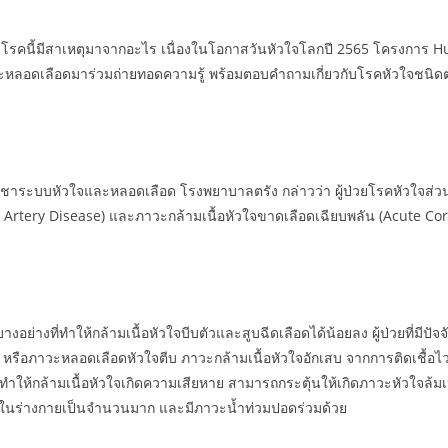
าใจว่าโรคนี้มีสาเหตุมาจากอะไร เนื่องในโอกาสวันหัวใจโลกปี 2565 โครงกา
ลอดเลือดมาร่วมถ่ายทอดความรู้ พร้อมตอบคำถามเกี่ยวกับโรคหัวใจชนิดต่างๆ เ
าวิชาระบบหัวใจและหลอดเลือด โรงพยาบาลตรัง กล่าวว่า ผู้ป่วยโรคหัวใจส่ว
y Artery Disease) และภาวะกล้ามเนื้อหัวใจขาดเลือดเฉียบพลัน (Acute C
ย่างที่ทำให้กล้ามเนื้อหัวใจบีบตัวและสูบฉีดเลือดได้น้อยลง ผู้ป่วยที่มีปัจ
หรือภาวะหลอดเลือดหัวใจตีบ ภาวะกล้ามเนื้อหัวใจอักเสบ จากการติดเชื้อไวร
ห้กล้ามเนื้อหัวใจเกิดความเสียหาย สามารถกระตุ้นให้เกิดภาวะหัวใจล้มเหลว
้างในร่างกายเป็นจำนวนมาก และมีภาวะน้ำท่วมปอดร่วมด้วย