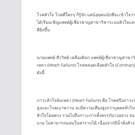
โรคหัวใจ โรคที่ใครๆ ก็รู้จัก แต่น้อยคนนักที่จะเข้
ได้เรียนเชิญแพทย์ผู้เชี่ยวชาญสาขาวิชาระบบหัวใจและห
ดียิ่งขึ้น
นายแพทย์ ธีรวิทย์ เหลืองดิลก แพทย์ผู้เชี่ยวชาญสาข
เหลว (Heart Failure) โรคหลอดเลือดหัวใจ (Coronar
ดังนี้
ภาวะหัวใจล้มเหลว (Heart Failure) คือ โรคหรือภาวะบางอ
สูงและโรคเบาหวาน จะมีความเสี่ยงสูงกว่าบุคคลทั่วไป 
หัวใจโดยตรง รวมไปถึงภาวะการตั้งครรภ์บางอย่าง จนทำใ
บวม ไม่สามารถนอนในท่าราบได้ เนื่องจากมีน้ำคั่งค