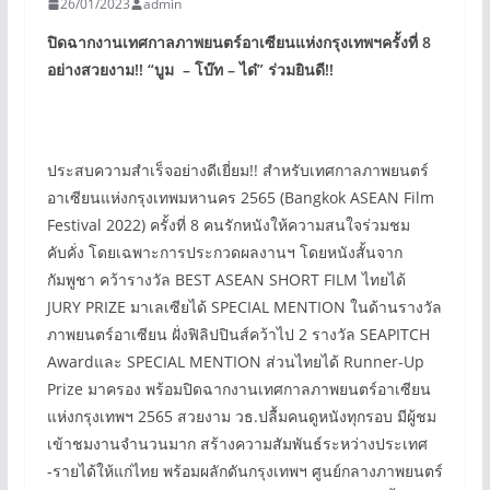
26/01/2023
admin
ปิดฉากงานเทศกาลภาพยนตร์อาเซียนแห่งกรุงเทพฯครั้งที่
8
อย่างสวยงาม!!
“
บูม – โบ๊ท – ได๋
”
ร่วมยินดี!!
ประสบความสำเร็จอย่างดีเยี่ยม!! สำหรับเทศกาลภาพยนตร์
อาเซียนแห่งกรุงเทพมหานคร 2565 (Bangkok ASEAN Film
Festival 2022) ครั้งที่ 8 คนรักหนังให้ความสนใจร่วมชม
คับคั่ง โดยเฉพาะการประกวดผลงานฯ โดยหนังสั้นจาก
กัมพูชา คว้ารางวัล BEST ASEAN SHORT FILM ไทยได้
JURY PRIZE มาเลเซียได้ SPECIAL MENTION ในด้านรางวัล
ภาพยนตร์อาเซียน ฝั่งฟิลิปปินส์คว้าไป 2 รางวัล SEAPITCH
Awardและ SPECIAL MENTION ส่วนไทยได้ Runner-Up
Prize มาครอง พร้อมปิดฉากงานเทศกาลภาพยนตร์อาเซียน
แห่งกรุงเทพฯ 2565 สวยงาม วธ.ปลื้มคนดูหนังทุกรอบ มีผู้ชม
เข้าชมงานจำนวนมาก สร้างความสัมพันธ์ระหว่างประเทศ
-รายได้ให้แก่ไทย พร้อมผลักดันกรุงเทพฯ ศูนย์กลางภาพยนตร์