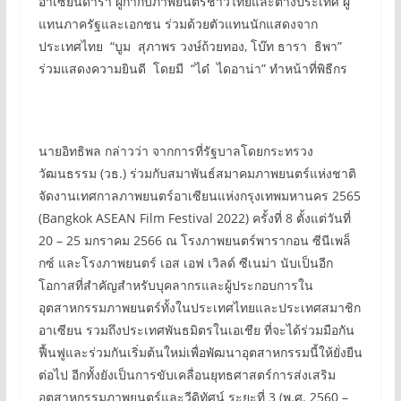
อาเซียนดารา ผู้กำกับภาพยนตร์ชาวไทยและต่างประเทศ ผู้
แทนภาครัฐและเอกชน ร่วมด้วยตัวแทนนักแสดงจาก
ประเทศไทย “บูม สุภาพร วงษ์ถ้วยทอง, โบ๊ท ธารา ธิพา”
ร่วมแสดงความยินดี โดยมี “ได๋ ไดอาน่า” ทำหน้าที่พิธีกร
นายอิทธิพล กล่าวว่า จากการที่รัฐบาลโดยกระทรวง
วัฒนธรรม (วธ.) ร่วมกับสมาพันธ์สมาคมภาพยนตร์แห่งชาติ
จัดงานเทศกาลภาพยนตร์อาเซียนแห่งกรุงเทพมหานคร 2565
(Bangkok ASEAN Film Festival 2022) ครั้งที่ 8 ตั้งแต่วันที่
20 – 25 มกราคม 2566 ณ โรงภาพยนตร์พารากอน ซีนีเพล็
กซ์ และโรงภาพยนตร์ เอส เอฟ เวิลด์ ซีเนม่า นับเป็นอีก
โอกาสที่สำคัญสำหรับบุคลากรและผู้ประกอบการใน
อุตสาหกรรมภาพยนตร์ทั้งในประเทศไทยและประเทศสมาชิก
อาเซียน รวมถึงประเทศพันธมิตรในเอเชีย ที่จะได้ร่วมมือกัน
ฟื้นฟูและร่วมกันเริ่มต้นใหม่เพื่อพัฒนาอุตสาหกรรมนี้ให้ยั่งยืน
ต่อไป อีกทั้งยังเป็นการขับเคลื่อนยุทธศาสตร์การส่งเสริม
อุตสาหกรรมภาพยนตร์และวีดิทัศน์ ระยะที่ 3 (พ.ศ. 2560 –