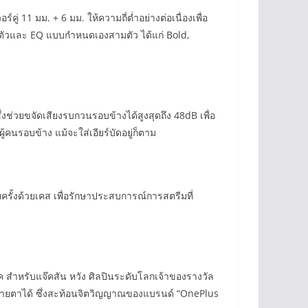
 11 มม. + 6 มม. ให้ความถี่ต่ำอย่างต่อเนื่องเพื่อ
 หนึ่งตัวและ EQ แบบกำหนดเองสามตัว ได้แก่ Bold,
ช่วยขจัดเสียงรบกวนรอบข้างได้สูงสุดถึง 48dB เพื่อ
้คนรอบข้าง แม้จะใส่เอียร์บัดอยู่ก็ตาม
รั้งด้วยเคส เพื่อรักษาประสบการณ์การสตรีมที่
ำหรับแจ๊คสัน หวัง ศิลปินระดับโลกเจ้าของรางวัล
ยตาได้ ซึ่งสะท้อนจิตวิญญาณของแบรนด์ “OnePlus