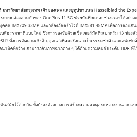
ิ มหาวิทยาลัยกรุงเทพ เจ้าของเพจ และยูทูปชาแนล Hasselblad the Expe
ด ระบบกล้องสามตัวของ OnePlus 11 5G ช่วยบันทึกแต่ละช่วงเวลาได้อย่า
าพบุคคล IMX709 32MP และกล้องอัลตร้าไวด์ IMX581 48MP เพื่อการตอบส
ียบสีธรรมชาติแบบใหม่ ซึ่งการรองรับด้วยเซ็นเซอร์มัลติสเปกตรัม 13 ช
ง DSLR ทั้งการติดตามเชิงลึก, จุดแสงที่สมจริงและเป็นธรรมชาติ และเอฟเฟก
ดนามิคที่กว้าง สามารถจับภาพฉากต่าง ๆ ได้ด้วยความคมชัดระดับ HDR ที่ไร้ท
นสมัยไว้ด้วยกัน ทั้งยังลงตัวอย่างการสร้างความสมดุลระหว่างงานออกแบบ