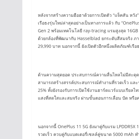
หลังจากสร้างความฮือฮาด้วยการเปิดตัว “แจ็คสัน หวั
เรือธงรุ่นใหม่ล่าสุดอย่างเป็นทางการแล้ว กับ “OnePl
Gen 2 พร้อมเทคโนโลยี ray-tracing แรมสูงสุด 16GB
ด้วยกล้องที่พัฒนากับ Hasselblad ยกระดับสีสมจริง
29,990 บาท นอกจากนี้ ยังเปิดตัวอีกหนึ่งผลิตภัณฑ์เรื
ด้านความสุดยอด ประสบการณ์ความลื่นไหลไม่มีสะดุ
สามารถสร้างสรรค์ประสบการณ์ทำงานที่รวดเร็ว และราบ
25% ทั้งยังรองรับการเปิดใช้งานฮาร์ดแวร์แบบเรียลไทม
แสงที่สดใสและสมจริง ผ่านขั้นตอนการเลื่อน ปัด หรื
นอกจากนี้ OnePlus 11 5G ยังมาคู่กับแรม LPDDR5X 
รวดเร็ว ควบคู่กับแบตเตอรี่เซลล์คู่ขนาด 5000 mAh 