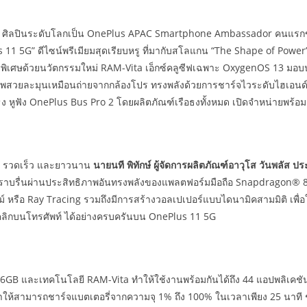
ง” ศิลปินระดับโลกเป็น OnePlus APAC Smartphone Ambassador คนแรกของภ
us 11 5G” ดีไซน์พรีเมียมสุดเรียบหรู ที่มากับสโลแกน “The Shape of Power
 พิเศษด้วยนวัตกรรมใหม่ RAM-Vita เอ็กซ์คลูซีฟเฉพาะ OxygenOS 13 มอบป
 ภาพสวยละมุนเหมือนถ่ายจากกล้องโปร ทรงพลังด้วยการชาร์จไวระดับไฮเอนด
อธง หูฟัง OnePlus Bus Pro 2 โดยผลิตภัณฑ์เรือธงทั้งหมด เปิดจำหน่ายพร้อมก
ด รวดเร็ว และยาวนาน
นายนที พิทักษ์ ผู้จัดการผลิตภัณฑ์อาวุโส วันพลัส 
รื่นผ่านประสิทธิภาพอันทรงพลังของแพลตฟอร์มมือถือ Snapdragon® 8 Gen 2
์ หรือ Ray Tracing รวมถึงมีการสร้างวอลเปเปอร์แบบไดนามิคสามมิติ เพื่อให
อคลิกบนโทรศัพท์ ได้อย่างครบครันบน OnePlus 11 5G
16GB และเทคโนโลยี RAM-Vita ทำให้ใช้งานพร้อมกันได้ถึง 44 แอปพลิเค
ทำให้สามารถชาร์จแบตเตอรี่จากความจุ 1% ถึง 100% ในเวลาเพียง 25 นาที 