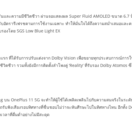
ีสันและความมีชีวิตชีวา ผ่านจอแสดงผล Super Fluid AMOLED ขนาด 6.7 นิ้
รับอัตรารีเฟรชตามการใช้งานเฉพาะ ทำให้มั่นใจได้ถึงความสม่ำเสมอและคว
บรองโดย SGS Low Blue Light EX
ก ที่ได้รับการปรับแต่งจาก Dolby Vision เพื่อขยายทุกประสบการณ์การใช้ง
ชีวิตชีวา รวมทั้งยังมีการติดตั้งลำโพงคู่ ‘Reality’ ที่รับรอง Dolby Atomo
บน OnePlus 11 5G จะทำให้ผู้ใช้ได้เพลิดเพลินไปกับความสมจริงในระดับที
ามารถรับฟังเสียงรอบทิศทางที่ชื่นชอบไม่ว่าจะหันศีรษะไปในทิศทางไหน อีกทั้ง
วลาที่ดื่มด่ำอย่างไม่มีสะดุด