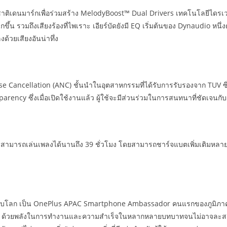
ติเดนมาร์กเพื่อร่วมสร้าง MelodyBoost™ Dual Drivers เทคโนโลยีไดรเวอร์คู่
ัสมากขึ้น รวมถึงเสียงร้องที่ไพเราะ เอียร์บัดยังมี EQ เริ่มต้นของ Dynaudio
้วยเสียงอันน่าทึ่ง
e Cancellation (ANC) ชั้นนำในอุตสาหกรรมที่ได้รับการรับรองจาก TUV ซึ่ง
ency ซึ่งเมื่อเปิดใช้งานแล้ว ผู้ใช้จะมีส่วนร่วมในการสนทนาที่ชัดเจนกับผู
 สามารถเล่นเพลงได้นานถึง 39 ชั่วโมง โดยสามารถชาร์จแบตเพิ่มเติมหลายค
ับโลก เป็น OnePlus APAC Smartphone Ambassador คนแรกของภูมิภาค ส
” ด้วยพลังในการทำงานและความสำเร็จในหลากหลายบทบาทจนไม่อาจละสา