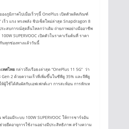
ูมิภาคไปเมื่อเร็วๆนี้ OnePlus เปิดตัวผลิตภัณฑ์
” เร็ว แรง ทรงพลัง ชิปเซ็ตใหม่ล่าสุด Snapdragon 8
ระสบการณ์สุดลื่นไหลกว่าเดิม ถ่ายภาพอย่างมืออาชีพ
์ 100W SUPERVOOC เปิดตัวในราคาเริ่มต้นที่ ราคา
ันทุกช่องทางแล้ววันนี้
ประเทศไทย
กล่าวถึงเรือธงล่าสุด “OnePlus 11 5G” ว่า
 ด้วยความเร็วที่เพิ่มขึ้นในซีพียู 35% และจีพียู
้ผู้ใช้ได้สัมผัสกับเอฟเฟกต์เงา การสะท้อน การหักเห
ชัน พร้อมมีระบบ 100W SUPERVOOC ให้การชาร์จอัน
ช่วยยืดอายุการใช้งานอย่างมีประสิทธิภาพ สร้างความ