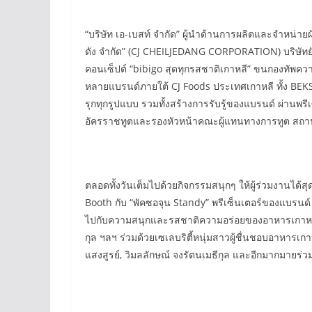
“บริษัท เอ-เบสท์ จำกัด” ผู้นำด้านการผลิตและจำหน่า
ดัง จำกัด” (CJ CHEILJEDANG CORPORATION) บริษัทยั
คอนเซ็ปต์ “bibigo สุดทุกรสชาติเกาหลี” ขนกองทัพความอ
หลายแบรนด์ภายใต้ CJ Foods ประเทศเกาหลี ทั้ง B
รุกทุกรูปแบบ รวมทั้งสร้างการรับรู้ของแบรนด์ ผ่านพร
อัครราชทูตและรองหัวหน้าคณะผู้แทนทางการทูต สถา
ตลอดทั้งวันเต็มไปด้วยกิจกรรมสนุกๆ ให้ผู้ร่วมงานได้
Booth กับ “พัคซอจุน Standy” พรีเซ็นเตอร์ของแบรนด์ 
ไปกับความสนุกและรสชาติความอร่อยของอาหารเกาหลีจาก 
กุล ฯลฯ ร่วมด้วยเซเลบริตี้หนุ่มสาวผู้ชื่นชอบอาหาร
แสงสูรย์, วิมลลักษณ์ จงรัตนเมธีกุล และอีกมากมายร