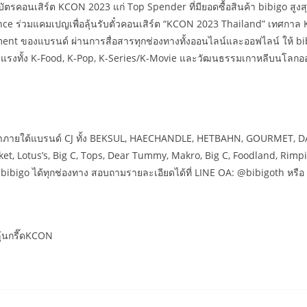
ัตรคอนเสิร์ต KCON 2023 แก่ Top Spender ที่มียอดซื้อสินค้า bibigo สูงส
e ร่วมแคมเปญเพื่อลุ้นรับตั๋วคอนเสิร์ต “KCON 2023 Thailand” เทศกาล Kore
ent ของแบรนด์ ผ่านการสื่อสารทุกช่องทางทั้งออนไลน์และออฟไลน์ ให้ bib
รงทั้ง K-Food, K-Pop, K-Series/K-Movie และวัฒนธรรมเกาหลีบนโลกออนไลน์
ภายใต้แบรนด์ CJ ทั้ง BEKSUL, HAECHANDLE, HETBAHN, GOURMET, DASHI
rket, Lotus’s, Big C, Tops, Dear Tummy, Makro, Big C, Foodland, Rim
อง bibigo ได้ทุกช่องทาง สอบถามรายละเอียดได้ที่ LINE OA: @bibigoth ห
ุ้นกรี๊ดKCON