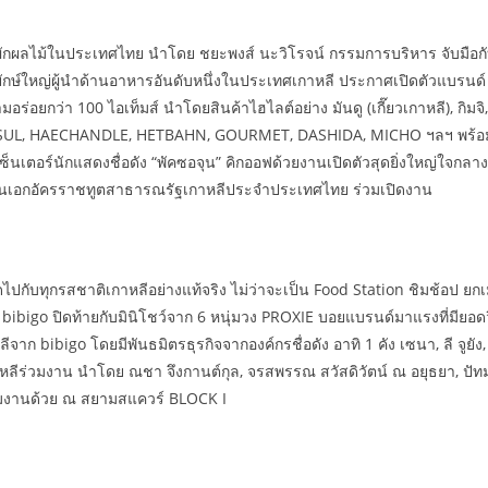
ยผักผลไม้ในประเทศไทย นำโดย ชยะพงส์ นะวิโรจน์ กรรมการบริหาร จับมือกับ
กษ์ใหญ่ผู้นำด้านอาหารอันดับหนึ่งในประเทศเกาหลี ประกาศเปิดตัวแบรนด์ 
ร่อยกว่า 100 ไอเท็มส์ นำโดยสินค้าไฮไลต์อย่าง มันดู (เกี๊ยวเกาหลี), กิม
EKSUL, HAECHANDLE, HETBAHN, GOURMET, DASHIDA, MICHO ฯลฯ พร้อมทุ
ีเซ็นเตอร์นักแสดงชื่อดัง “พัคซอจุน” คิกออฟด้วยงานเปิดตัวสุดยิ่งใหญ่ใจก
นเอกอัครราชทูตสาธารณรัฐเกาหลีประจำประเทศไทย ร่วมเปิดงาน
สุดไปกับทุกรสชาติเกาหลีอย่างแท้จริง ไม่ว่าจะเป็น Food Station ชิมช้อป 
bibigo ปิดท้ายกับมินิโชว์จาก 6 หนุ่มวง PROXIE บอยแบรนด์มาแรงที่มียอด
bibigo โดยมีพันธมิตรธุรกิจจากองค์กรชื่อดัง อาทิ 1 คัง เซนา, ลี จูยัง,
เกาหลีร่วมงาน นำโดย ณชา จึงกานต์กุล, จรสพรรณ สวัสดิวัตน์ ณ อยุธยา, ปั
่วมงานด้วย ณ สยามสแควร์ BLOCK I