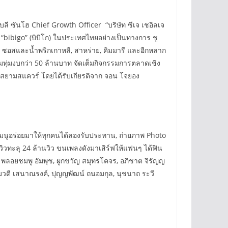
ลี ซันโฮ Chief Growth Officer “บริษัท ซีเจ เชอิลเจ
“bibigo” (บิบิโก) ในประเทศไทยอย่างเป็นทางการ ชู
จิ, ซอสและน้ำพริกเกาหลี, สาหร่าย, คิมมารี และอีกหลาก
่มงบกว่า 50 ล้านบาท จัดเต็มกิจกรรมการตลาดเชิง
ลางสยามสแควร์ โดยได้รับเกียรติจาก จอน โจยอง
ยกเมนูอร่อยมาให้ทุกคนได้ลองรับประทาน, ถ่ายภาพ Photo
วิวทะลุ 24 ล้านวิว ขนเพลงดังมาเสิร์ฟให้แฟนๆ ได้ฟิน
 พลอยชมพู อัมพุช, ผูกขวัญ สมุทรโคจร, อภิชาต จิรัญญ
ทมวดี เสนาณรงค์, ปุญญพัฒน์ ถนอมกุล, นุชนาถ ระวี