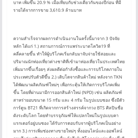
บาท เพิ่มขึ้น 20.9 % เมื่อเทียบกับช่วงเดียวกันของปีก่อน ที่มี
รายได้จากการขาย 3,610.9 ล้านบาท
ความสำเร็จจากผลการดำเนินงานในครั้งนี้มาจาก 3 ปัจจัย
หลัก ได้แก่ 1.) สถานการณ์การแพร่ระบาดโควิด19 ที่
คลี่คลายขึ้น ทำให้ผู้บริโภคเริ่มกลับมาจับจ่ายใช้สอยและ
ปริมาณนักท่องเที่ยวต่างชาติที่เข้ามาท่องเที่ยวในประเทศไทย
เพิ่มมากขึ้นเรื่อยๆ ส่งผลดีต่อกำลังซื้อและการบริโภคภายใน
ประเทศปรับตัวดีขึ้น 2.) เติบโตจากสินค้าใหม่ หลังจาก TKN
ได้พัฒนาผลิตภัณฑ์ใหม่ๆ เพื่อกระตุ้นให้เกิดการบริโภคเพิ่ม
ขึ้น โดยที่ผ่านมามีการออกสินค้าใหม่ (NPD) เช่น ผลิตภัณฑ์
สาหร่ายอบขนาด 15 กรัม และ 4 กรัม ในรูปแบบซอง ซึ่งมีตัว
การ์ตูน BT21 ที่เกิดจากการสร้างสรรค์จากวง BTS ศิลปินชื่อ
ดังระดับโลก โดยทำบรรจุภัณฑ์ให้แปลกใหม่ในรูปแบบคา
แรกเตอร์อยู่บนซอง ได้รับการตอบรับจากผู้บริโภคเป็นอย่าง
มาก 3.) การเพิ่มช่องทางขายใหม่ๆ ทั้งออนไลน์และออฟไลน์