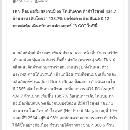
27/02/2023
admin
TKN
ท็อปฟอร์ม ผลงานปี
65
โตเกินคาด ทำกำไรสุทธิ
434.7
ล้านบาท เติบโตกว่า
138.7%
บอร์ดเคาะจ่ายปันผล
0.12
บาทต่อหุ้น เดินหน้าสานต่อกลยุทธ์
“3 GO”
ในปีนี้
นายอิทธิพัทธ์ พีระเดชาพันธ์ ประธานเจ้าหน้าที่บริหาร บริษัท
เถ้าแก่น้อย ฟู๊ดแอนด์มาร์เก็ตติ้ง จำกัด (มหาชน) หรือ TKN ผู้
ผลิตและจัดจำหน่ายสาหร่ายทะเลแปรรูป ทั้งในและต่าง
ประเทศ ภายใต้แบรนด์ ‘เถ้าแก่น้อย’ รวมถึงขนมขบเคี้ยวและ
ผลิตภัณฑ์ชานม Just Drink เปิดเผยถึงผลการดำเนินงานใน
ปี 2565 เติบโตเกินกว่าเป้าหมายที่คาดการณ์ไว้ มีกำไรสุทธิ
434.7 ล้านบาท เพิ่มขึ้น 138.7% ถือเป็นการเติบโตแบบเท่า
ตัวเมื่อเทียบกับช่วงเดียวกันของปีก่อน ที่มีกำไรสุทธิ 182.13
ล้านบาท โดยอัตรากำไรสุทธิ (Net Profit Margin) อยู่ที่ 10%
ขณะที่ปี 2564 อยู่ที่ 4.98% สะท้อนความสามารถการทำกำไร
ได้ดีขึ้นอย่างต่อเนื่อง ส่วนรายได้จากการขาย 4,366.6 ล้าน