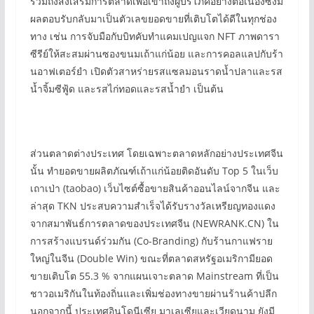
รวมถึงส่งเสริมการตลาดเพื่อเข้าถึงผู้บริโภคอย่างต่อเนื่องซึ่งมี
ผลตอบรับกลับมาเป็นตัวเลขยอดขายที่เติบโตได้ดีในทุกช่อง
ทาง เช่น การจับมือกับบิทคับทำแคมเปญแจก NFT ภาพดารา
ซีรีย์ให้สะสมผ่านซองขนมเถ้าแก่น้อย และการคอลแลปกับร้า
นอาฟเตอร์ยำ เปิดตัวสาหร่ายรสแซลมอนราดน้ำปลาและรส
น้ำจิ้มซีฟู้ด และรสไก่ทอดและรสน้ำยำ เป็นต้น
ส่วนตลาดต่างประเทศ โดยเฉพาะตลาดหลักอย่างประเทศจีน
นั้น ทำยอดขายผลิตภัณฑ์เถ้าแก่น้อยติดอันดับ Top 5 ในเว็บ
เถาเป่า (taobao) เว็บไซต์ซื้อขายสินค้าออนไลน์จากจีน และ
ล่าสุด TKN ประสบความสำเร็จได้รับรางวัลเหรียญทองแดง
จากสมาพันธ์การตลาดของประเทศจีน (NEWRANK.CN) ใน
การสร้างแบรนด์ร่วมกัน (Co-Branding) กับร้านกาแฟราย
ใหญ่ในจีน (Double Win) ขณะที่ตลาดสหรัฐอเมริกามียอด
ขายเติบโต 55.3 % จากแผนเจาะตลาด Mainstream ที่เป็น
ชาวอเมริกันในท้องถิ่นและเพิ่มช่องทางขายผ่านร้านค้าปลีก
นอกจากนี้ ประเทศอินโดนีเซีย มาเลเซียและเวียดนาม ยังมี