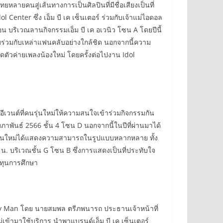
ายคนสู่เส้นทางการเป็นศิลปินที่มีชื่อเสียงเป็นที่
enter ซึ่ง เอ็ม บี เค เซ็นเตอร์ ร่วมกับเจ้าแม่ไอดอล
ดือน บริเวณลานกิจกรรมเอ็ม บี เค อเวนิว โซน A โดยปีนี้
กรรมร่วมกับเหล่าแฟนคลับอย่างใกล้ชิด นอกจากนี้ความ
ิดตัวค่ายเพลงน้องใหม่ โดยครั้งต่อไปงาน Idol
กอีเวนต์ที่คนรุ่นใหม่ให้ความสนใจเข้าร่วมกิจกรรมกัน
าพันธ์ 2566 ชั้น 4 โซน D นอกจากนี้ในปีที่ผ่านมาได้
นคนรุ่นใหม่ได้แสดงความสามารถในรูปแบบหลากหลาย ทั้ง
0 น. บริเวณชั้น G โซน B ซึ่งการแสดงเป็นที่ประทับใจ
นทุนการศึกษา
ใต้ Key Man โดย นายสมพล ตรีภพนารถ ประธานเจ้าหน้าที่
่เข้ามาใช้บริการ นำพาแบรนด์เอ็ม บี เค เซ็นเตอร์