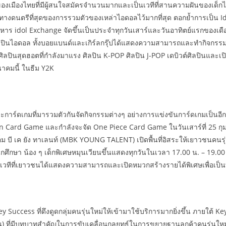
มืองไทยที่มีผู้สนใจสมัครจำนวนมากและเป็นเวทีที่สานความฝันของเด็กไทยหล
งดนตรีที่สุดของการรวมตัวของเหล่าไอดอลไว้มากที่สุด ตอกย้ำการเป็น Idol C
ผู้บริหาร idol Exchange จัดขึ้นเป็นประจำทุกวันเสาร์และวันอาทิตย์แรกของเ
โอกาสให้ศิลปินไอดอล ทั้งบอยแบนด์และเกิร์ลกรุ๊ปได้แสดงความสามารถและทำกิจ
ิลปินสุดฮอตที่กำลังมาแรง ศิลปิน K-POP ศิลปิน J-POP เดบิวต์ศิลปินและเป
นาคมนี้ ในธีม Y2K
ะและการ์ดเกมที่มารวมตัวกันจัดกิจกรรมต่างๆ อย่างการแข่งขันการ์ดเกมเป็นอี
mon Card Game และกำลังจะจัด One Piece Card Game ในวันเสาร์ที่ 25 กุมภ
ี เอ็ม บี เค ยัง ทาเลนท์ (MBK YOUNG TALENT) เปิดพื้นที่อิสระให้เยาวช
 นักศึกษา น้อง ๆ เด็กพิเศษหมุนเวียนขึ้นแสดงทุกวันในเวลา 17.00 น. – 19.0
นอีกเวทีที่เยาวชนได้แสดงความสามารถและเปิดหมวกสร้างรายได้พิเศษเพื่อเป็
็น Key Success ที่ดึงดูดกลุ่มคนรุ่นใหม่ให้เข้ามาใช้บริการมากยิ่งขึ้น ภาย
หาชน) ที่มีบทบาทสำคัญในการขับเคลื่อนกลยุทธ์ในการขยายฐานลูกค้าคนรุ่นใหม