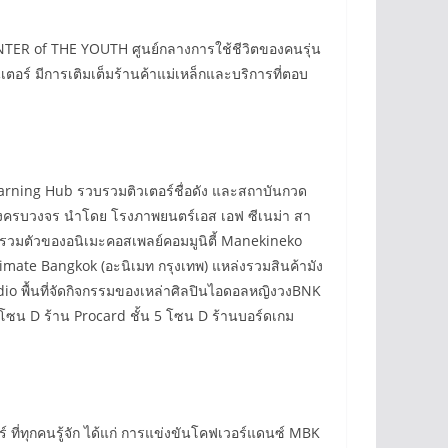
น CENTER of THE YOUTH ศูนย์กลางการใช้ชีวิตของคนรุ่น
เตอร์ มีการเติมเต็มร้านค้าแม่เหล็กและบริการที่ตอบ
Learning Hub รวบรวมติวเตอร์ชื่อดัง และสถาบันกวด
ันเทิงครบวงจร นำโดย โรงภาพยนตร์เอส เอฟ ซีเนม่า สา
การรวมตัวของอนิเมะคอสเพลย์คอมมูนิตี้ Manekineko
Animate Bangkok (อะนิเมท กรุงเทพ) แหล่งรวมสินค้ามัง
io พื้นที่จัดกิจกรรมของเหล่าศิลปินไอดอลหญิงวงBNK
โซน D ร้าน Procard ชั้น 5 โซน D ร้านบอร์ดเกม
ร์ ที่ทุกคนรู้จัก ได้แก่ การแข่งขันโคฟเวอร์แดนซ์ MBK