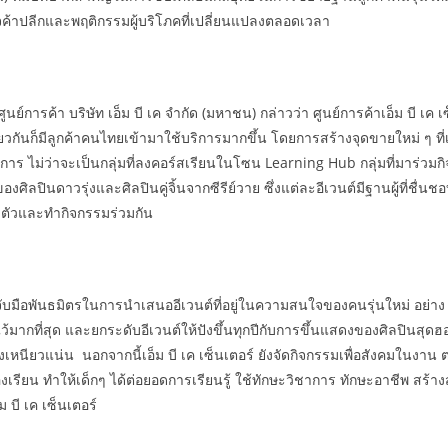
จค้าปลีกและพฤติกรรมผู้บริโภคที่เปลี่ยนแปลงตลอดเวลา
ารค้า บริษัท เอ็ม บี เค จำกัด (มหาชน) กล่าวว่า ศูนย์การค้าเอ็ม บี เค เซ็
ันก็มีลูกค้าคนไทยเข้ามาใช้บริการมากขึ้น โดยการสร้างจุดขายใหม่ ๆ ที่เข้
การ ไม่ว่าจะเป็นกลุ่มที่ลงคอร์สเรียนในโซน Learning Hub กลุ่มที่มาร่วม
ินดาวรุ่งและศิลปินคู่จิ้นจากซีรีย์วาย ซึ่งแต่ละอีเวนต์มีฐานผู้ที่ชื่นชอ
วมตัวและทำกิจกรรมร่วมกัน
รจับมือพันธมิตรในการนำเสนออีเวนต์ที่อยู่ในความสนใจของคนรุ่นใหม่ อย่าง 
ไว้มากที่สุด และยกระดับอีเวนต์ให้ปังขึ้นทุกปีกับการขึ้นแสดงของศิลปินสุดฮ
งเหนียวแน่น นอกจากนี้เอ็ม บี เค เซ็นเตอร์ ยังจัดกิจกรรมเพื่อสังคมในงาน ต
เรียน ทำให้เด็กๆ ได้ต่อยอดการเรียนรู้ ใช้ทักษะวิชาการ ทักษะอาชีพ สร้
 บี เค เซ็นเตอร์