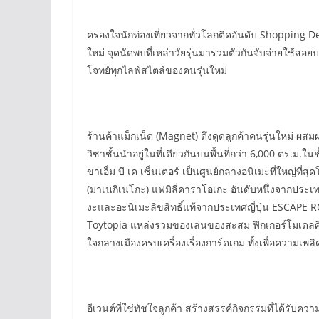
ครองใจนักท่องเที่ยวจากทั่วโลกติดอันดับ Shopping De
ใหม่ จุดนัดพบที่เหล่าวัยรุ่นมารวมตัวกันจับจ่ายใช้ส
โจทย์ทุกไลฟ์สไตล์ของคนรุ่นใหม่
ร้านค้าแม็กเน็ต (Magnet) ดึงดูดลูกค้าคนรุ่นใหม่ ผ
วิชาชั้นนำอยู่ในที่เดียวกันบนพื้นที่กว่า 6,000 ตร.
ขาเอ็ม บี เค เซ็นเตอร์ เป็นศูนย์กลางอนิเมะที่ใหญ่
(มาเนกิเนโกะ) แฟมิลี่คาราโอเกะ อันดับหนึ่งจากประเท
งะและอะนิเมะลิขสิทธิ์แท้จากประเทศญี่ปุ่น ESCAPE
Toytopia แหล่งรวมของเล่นของสะสม ฟิกเกอร์โมเดลศิล
ใจกลางเมืองครบเครื่องเรื่องการ์ดเกม ทั้งเพื่อควา
อีเวนต์ที่ใช่ทัชใจลูกค้า สร้างสรรค์กิจกรรมที่ได้รับค