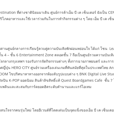
stination ที่ต่างชาตินิยมมาเดิน ศูนย์การค้าเอ็ม บี เค เซ็นเตอร์ ยังเป็
อยบริโภคอาหารและใช้เวลาร่วมกันในการทำกิจกรรมต่าง ๆ โดย เอ็ม บี เค เซ็น
สมผสานศูนย์กลางการเรียนรู้ควบคู่ความบันเทิงพักผ่อนหย่อนใจ ได้แก่ โซน 
ม.ในชั้น 4 – ชั้น 6 Entertainment Zone ตลอดชั้น 7 ถือเป็นศูนย์รวมความบ
ที่สุดใจกลางกรุงเทพฯ รองรับการจัดกิจกรรมต่างๆ ทั้งการฉายภาพยนตร์ และ
ศญี่ปุ่น HERO CITY ศูนย์รวมเครื่องเล่นเกมที่ทันสมัยที่สุดในประเทศไทย 
 ROOM ไขปริศนาหาทางออกจากห้องลับรูปแบบต่าง ๆ BNK Digital Live Stud
ปิน K-POP ยอดนิยม สินค้าลิขสิทธิ์แท้ Quest Boardgames Cafe ชั้น 7 
มเพลิดเพลินและสะสมกับการ์ดยอดฮิตระดับตำนานและแรร์ไอเทม
วามสนใจจากคนรุ่นใหม่ โดยอีเวนต์ที่โดดเด่นเป็นจุดแข็งของเอ็ม บี เค เซ็นเตอ