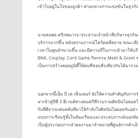
เข้าไปอยู่ในใจของลูกค้า ท่ามกลางการแข่งขันในธุรกิ
นายสมพล ตรีภพนารถ ประธานเจ้าหน้าที่บริหารธุรกิจศูนย์ก
บริการมากขึ้น หลังสถานการณ์โควิดคลี่คลาย ขณะเดียวก
เวลาในศูนย์ฯนานขึ้น และมีความถี่ในการเข้ามาใช้บริ
BNK, Cosplay, Card Game กิจกรรม Meet & Greet ของศิลป
เป็นการสร้างคอมมูนิตี้ให้คนที่ชอบสิ่งเดียวกันได้มาร
นอกจากนี้เอ็ม บี เค เซ็นเตอร์ ยังให้ความสำคัญกับกา
มาเข้าสู่ปีที่ 3 อีเวนต์ทางดนตรีที่รวบรวมศิลปินไอดอล
รับที่ดีจากแฟนคลับที่มาให้กำลังใจศิลปินไอดอลกันอย่า
แบบการเรียนรู้ทั้งในห้องเรียนและประสบการณ์นอกห้อง
เป็นผู้ประกอบการนำผลงานมาจำหน่ายที่ศูนย์การค้าเอ็ม