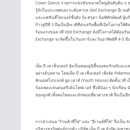
Cover Dance รายการแข่งขันขนาดใหญ่อันดับต้น ๆ ของเ
รู้จักในประเทศและระดับสากล Idol Exchange อีเวนต์ทา
และแฟชันดีไซเนอร์ชื่อดัง กุ้ง-ศรุดา นิ่มพิทักษ์พงศ์ 
ก้าวสู่ปีที่ 3 ถือเป็นอีกเวทีที่ส่งเสริมพื้นที่เปิด
ร้อนแรงของเวที Idol Exchange ยังมีโอกาสได้ต้อนรับศ
Exchange จะจัดขึ้นในวันเสาร์และวันอาทิตย์ที่ 4-5 มี
เอ็ม บี เค เซ็นเตอร์ ยังเป็นคอมมูนิตี้ของคนรักอนิเม
อย่างล้นหลาม โดยเอ็ม บี เค เซ็นเตอร์ เพิ่งจัด Poke
คิกออฟโปรเจกต์ ยูธ เฮาส์ (Youth House) ติดตั้งเวท
ร้องเพลงเล่นดนตรีเต้นโคฟเวอร์ ซึ่งมีน้อง ๆ นักเรียน
ของลูกค้าทั้งคนไทยและนักท่องเที่ยวต่างชาติ จึงเป็
การนำเสนอ “ร้านค้าที่ใช่” และ “อีเวนต์ที่ใช่” จึงเป
บริหารธุรกิจศูนย์การค้า บริษัท เอ็ม บี เค จำกัด (ม