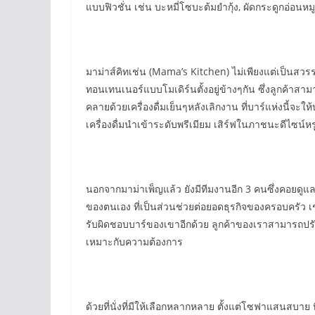
แบบฟิวชั่น เช่น บะหมี่โซบะต้มยำกุ้ง, ผัดกระดูกอ่อนห
มาม่าส์คิทเช่น (Mama’s Kitchen) ไม่เพียงแต่เป็นสวรร
ทอนเทนเนอร์แบบโมเดิร์นตั้งอยู่ข้างๆกัน ซึ่งลูกค้าสาม
คลายด้วยเครื่องดื่มเย็นๆหลังเลิกงาน ที่บาร์แห่งนี้จะ
เครื่องดื่มนำเข้าระดับพรีเมียม เสิร์ฟในภาชนะดีไซน์ห
นอกจากมาม่าเพ็ญแล้ว ยังมีทีมงานอีก 3 คนซึ่งคอยดูแล
ของตนเอง ที่เป็นส่วนช่วยต่อยอดธุรกิจของครอบครัว เช
รับผิดชอบบาร์ของเขาอีกด้วย ลูกค้าของเราสามารถปรั
เหมาะกับความต้องการ
ด้วยที่นั่งที่มีให้เลือกหลากหลาย ตั้งแต่โซฟาแสนสบาย