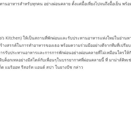
นอาหารสำหรับทุกคน อย่างผ่อนคลาย ตั้งแต่มื้อเที่ยงไปจนถึงมื้อเย็น พร้อ
ama’s Kitchen) ให้เป็นสถานที่พักผ่อนและรับประทานอาหารแห่งใหม่ในย่
คิดสร้างสรรค์ในการทำอาหารของเธอ พร้อมความร่วมมืออย่างดีจากทีมที่เปรี
ารรับประทานอาหารและการการพักผ่อนอย่างผ่อนคลายที่ไม่เหมือนใครให้กับ
อจิบค็อกเทลอย่างมีสไตล์กับเพื่อนๆในบรรยากาศที่ผ่อนคลายนี้ ที่ มาม่าส์ค
เก็ต แมริออท รีสอร์ท แอนด์ สปา ในยางบีช กล่าว