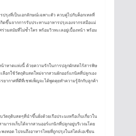
ปรุงที่เป็นเอกลักษณ์เฉพาะตัว ควบคู่ไปกับค็อกเทลที่
่เกิดขึ้นจากการรับประทานอาหารปรุงเองจากรสมือแม่
วมสมัยที่ไม่ซ้ำใคร พร้อมวิวทะเลอยู่เบื้องหน้า พร้อม
ารหน้าหาดแห่งนี้ ด้วยความรักในการปลูกผักสดไร้สารพิษ
ลือกใช้วัตถุดิบสดใหม่จากสวนผักออร์แกนิคที่ปลูกเอง
ศที่ดีที่เชฟเพ็ญจะได้พูดคุยทำความรู้จักกับลูกค้า
วัตถุดิบสดๆที่นำขึ้นฝั่งด้วยเรือประมงหรือเก็บเกี่ยวใน
ามารถเก็บได้จากสวนออร์แกนิกที่ปลูกอยู่บริเวณโดย
ากะพงทอด ไปจนถึงอาหารไทยที่ถูกปรุงในสไตล์เอเชียน