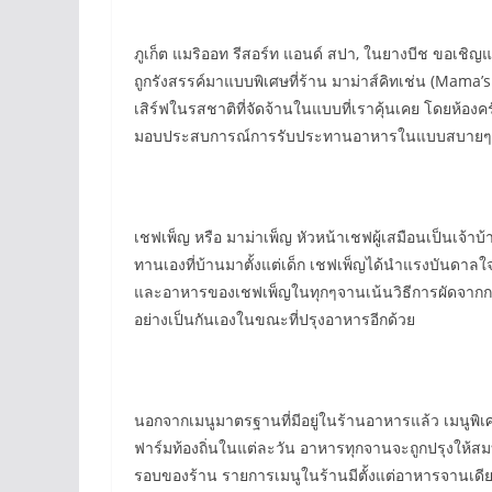
ภูเก็ต แมริออท รีสอร์ท แอนด์ สปา, ในยางบีช ขอเชิญแข
ถูกรังสรรค์มาแบบพิเศษที่ร้าน มาม่าส์คิทเช่น (Mam
เสิร์ฟในรสชาติที่จัดจ้านในแบบที่เราคุ้นเคย โดยห้องค
มอบประสบการณ์การรับประทานอาหารในแบบสบายๆ เป็น
เชฟเพ็ญ หรือ มาม่าเพ็ญ หัวหน้าเชฟผู้เสมือนเป็นเจ้าบ
ทานเองที่บ้านมาตั้งแต่เด็ก เชฟเพ็ญได้นำแรงบันดาลใจ
และอาหารของเชฟเพ็ญในทุกๆจานเน้นวิธีการผัดจากกระท
อย่างเป็นกันเองในขณะที่ปรุงอาหารอีกด้วย
นอกจากเมนูมาตรฐานที่มีอยู่ในร้านอาหารแล้ว เมนูพิเศษที
ฟาร์มท้องถิ่นในแต่ละวัน อาหารทุกจานจะถูกปรุงให้ส
รอบของร้าน รายการเมนูในร้านมีตั้งแต่อาหารจานเดียว