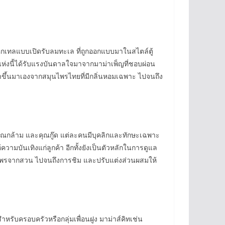
มค็อกเทลแบบเปิดรับลมทะเล ที่ถูกออกแบบมาในสไตล์ตู้
่มแห่งนี้ได้รับแรงบันดาลใจมาจากมาม่าเพ็ญที่ชอบผ่อน
ี่ทำขึ้นมาเองจากสมุนไพรไทยที่มีกลิ่นหอมเฉพาะ ไปจนถึง
้ คุณกล้าม และคุณกู๊ด แต่ละคนมีบุคลิกและทักษะเฉพาะ
ามบันเทิงแก่ลูกค้า อีกทั้งยังเป็นตัวหลักในการดูแล
ุนไพรจากสวน ไปจนถึงการชิม และปรับแต่งส่วนผสมให้
หรับครอบครัวหรือกลุ่มเพื่อนฝูง มาม่าส์คิทเช่น