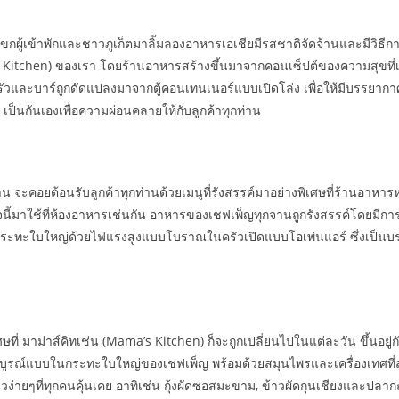
กผู้เข้าพักและชาวภูเก็ตมาลิ้มลองอาหารเอเชียมีรสชาติจัดจ้านและมีวิธีการ
a’s Kitchen) ของเรา โดยร้านอาหารสร้างขึ้นมาจากคอนเซ็ปต์ของความสุขที
รัวและบาร์ถูกดัดแปลงมาจากตู้คอนเทนเนอร์แบบเปิดโล่ง เพื่อให้มีบรรยากาศร่
กันเองเพื่อความผ่อนคลายให้กับลูกค้าทุกท่าน
้าน จะคอยต้อนรับลูกค้าทุกท่านด้วยเมนูที่รังสรรค์มาอย่างพิเศษที่ร้านอาห
นี้มาใช้ที่ห้องอาหารเช่นกัน อาหารของเชฟเพ็ญทุกจานถูกรังสรรค์โดยมีการเ
ะใบใหญ่ด้วยไฟแรงสูงแบบโบราณในครัวเปิดแบบโอเพ่นแอร์ ซึ่งเป็นบรรยากา
่ มาม่าส์คิทเช่น (Mama’s Kitchen) ก็จะถูกเปลี่ยนไปในแต่ละวัน ขึ้นอยู่กับ
มบูรณ์แบบในกระทะใบใหญ่ของเชฟเพ็ญ พร้อมด้วยสมุนไพรและเครื่องเทศที่ส
ง่ายๆที่ทุกคนคุ้นเคย อาทิเช่น กุ้งผัดซอสมะขาม, ข้าวผัดกุนเชียงและปล