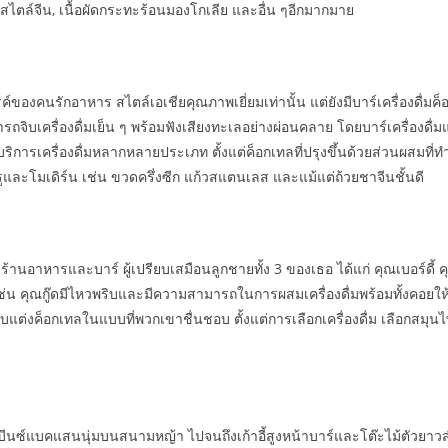
มูสไตล์จีน, เนื้อผัดกระทะร้อนมองโกเลีย และอื่น ๆอีกมากมาย
ค์ของคนรักอาหาร สไตล์เอเชียคุณภาพเยี่ยมเท่านั้น แต่ยังมีบาร์เครื่องดื่
ารถจิบเครื่องดื่มเย็น ๆ พร้อมฟังเสียงทะเลอย่างผ่อนคลาย โดยบาร์เครื่องดื
ให้บริการเครื่องดื่มหลากหลายประเภท ตั้งแต่ค็อกเทลที่ปรุงขึ้นด้วยส่วนผสมท
รูและโมเดิร์น เช่น ขวดครึ่งซีก แก้วสแตนเลส และแม้แต่ถ้วยชาจีนชั้นดี
ร้านอาหารและบาร์ ผู้เปรียบเสมือนลูกชายทั้ง 3 ของเธอ ได้แก่ คุณเบอร์ดี
่น คุณกู๊ดมีไหวพริบและมีความสามารถในการผสมเครื่องดื่มพร้อมทั้งคอยให้คว
บแต่งค็อกเทลในแบบที่พวกเขาชื่นชอบ ตั้งแต่การเลือกเครื่องดื่ม เลือกสม
 บีนซ์แบคแสนนุ่มบนสนามหญ้า ไปจนถึงเก้าอี้สูงหน้าบาร์และโต๊ะไม้ตัวยาวสำ