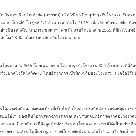
ิษัท วีรันดา รีสอร์ท จำกัด (มหาชน) หรือ VRANDA ผู้นำธุรกิจโรงแรม รีสอ
ย โดยมีกำไรสุทธิ 1.1 ล้านบาท เติบโต 101% เมื่อเทียบกับช่วงเดียวกันของ
อย่างมีนัยสำคัญ โดยมาจากผลการดำเนินงานไตรมาส 4/2565 ที่มีกำไรสุทธิโ
เติบโต 23 % เมื่อเปรียบเทียบกับไตรมาสก่อน
ไตรมาส 4/2565 โดยเฉพาะรายได้จากธุรกิจโรงแรม 324 ล้านบาท ที่มีอัตราเ
ารแพร่ระบาดไวรัสโควิด-19 โดยอัตราการเข้าพักเฉลี่ยของโรงแรมในเครือวีรั
ห้สอดรับกับตลาดท่องเที่ยวที่เริ่มฟื้นตัวในช่วงครึ่งปีหลัง รวมทั้งพฤติกรรม
ยบริษัทฯ มองเห็นโอกาสทางการตลาดและปรับกลยุทธ์การตลาดอย่างรวดเร็
ตกต่างและมีเอกลักษณ์ที่ดึงดูดนักท่องเที่ยวคนไทยและต่างชาติได้เป็นอย่างดี
ายความเสี่ยง ไม่พึ่งพาลูกค้าชาติใดชาติหนึ่งมากเกินไป” นายวีรวัฒน์ กล่