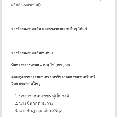
ผลิตภัณฑ์จากปุ้มปุ้ย
รางวัลรองชนะเลิศ และรางวัลชมเชยอื่นๆ ได้แก่
รางวัลรองชนะเลิศอันดับ 1:
ทีมทรงอย่างหรอย – เมนู ไข่ (หอย) มุก
คณะอุตสาหกรรมเกษตร มหาวิทยาลัยสงขลานครินทร์
วิทยาเขตหาดใหญ่
นางสาวกมลเพชร ฟูเต็มวงศ์
นายชินกฤต ทะวาย
นายอัษฎาวุธ เลียบสิริกุล