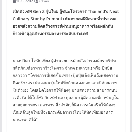
10/03/2023
admin
เปิดตัวเชฟ
Gen Z
รุ่นใหม่ ผู้ชนะโครงการ
Thailand’s Next
Culinary Star by Pumpui
เฟ้นหายอดฝีมือจากทั่วประเทศ
อวดพลังความคิดสร้างสรรค์ผ่านเมนูอาหาร
พร้อมผลักดัน
ก้าวเข้าสู่อุตสาหกรรมอาหารระดับประเทศ
นางปวิตา โตทับเที่ยง ผู้อำนวยการฝ่ายสื่อสารองค์กร บริษัท
ผลิตภัณฑ์อาหารกว้างไพศาล จำกัด (มหาชน) หรือ ปุ้มปุ้ย
กล่าวว่า “โครงการนี้เกิดขึ้นเพราะปุ้มปุ้ยเล็งเห็นถึงพลังความ
คิดสร้างสรรค์ของคนรุ่นใหม่ที่กล้าแสดงออก และมีศักยภาพ
ในตัวเอง โดยเปิดโอกาสให้น้องๆ มาแสดงความสามารถบน
เวทีจริง ได้ใกล้ชิดกับเชฟ และบุคลากรผู้มีความเชี่ยวชาญใน
สายอุตสาหกรรมอาหาร สิ่งสำคัญก็คือ การส่งเสริมให้น้องๆ
เป็นคลื่นลูกใหม่ที่จะยกระดับอาหารไทยให้ทัดเทียมอาหาร
นานาชาติได้”