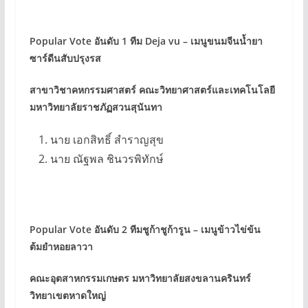
Popular Vote อันดับ 1 ทีม Deja vu – เมนูขนมจีนน้ำยา
ซาร์ดีนสับปรุงรส
สาขาวิชาคหกรรมศาสตร์ คณะวิทยาศาสตร์และเทคโนโลยี
มหาวิทยาลัยราชภัฏสวนสุนันทา
นาย เอกสิทธิ์ สำราญสุข
นาย ณัฐพล ชินวรพิทักษ์
Popular Vote อันดับ 2 ทีมชูก้าชูก้ารูน – เมนูข้าวไข่ข้น
ต้มยำหอยลาวา
คณะอุตสาหกรรมเกษตร มหาวิทยาลัยสงขลานครินทร์
วิทยาเขตหาดใหญ่