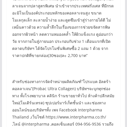
ลาเจนจากปลาสูตรพิเศษ นำเข้าจากประเทศฝรั่งเศส ที่มีกรด
อะมิโนเป็นองค์ประกอบหลักของคอลลาเจนสูง ขนาด
โมเลกุลเล็ก ละลายน้ำง่าย และดูดซึมเข้าสู่ร่างกายได้ดี ไม่
เหม็นคาวด้วย ความล้ำลึกในเรื่องของการช่วยขจัดสารพิษ
ออกจากผิวหน้า ลดความหมองคล้ำ ให้ผิวแข็งแรง ดูอ่อนกว่า
วัย จากภายในสู่ภายนอก ประกอบกับช่วง 1 เดือนแรกที่เปิด
ตลาดบริษัทฯ ได้จัดโปรโมชั่นพิเศษซื้อ 2 แถม 1 ด้วย จาก
ราคาปกติที่ขายกล่อง(30ซอง)ละ 2,700 บาท”
สำหรับช่องทางการจัดจำหน่ายผลิตภัณฑ์“โปรแบค อัลตร้า
คอลลาเจน”(Probac Ultra Collagen) บริษัทฯจะบุกทุกช่อง
ทาง ทั้งโรงพยาบาล คลินิก ร้านขายยาทั่วไป ห้างค้าปลีกสมัย
ใหม่(โมเดิร์นเทรด) ซุปเปอร์มาร์เก็ตชั้นนำ และช่องทาง
ออนไลน์ของบริษัทฯทั้ง เพจ Facebook Interpharma
Thailand ,เว็บไซต์ https://www.interpharma.co.th/
,ไลน์ @interpharma ,คอลเซ็นเตอร์ 094-956-9536 รวมถึง