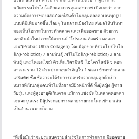
นวัตกรรมโปรไบโอติกและการดูแลสุขภาพ เปิดเผยว่า จาก
ความต้องการของผลิตภัณฑ์สินค้าในกลุ่มคอลลาเจนทุกรูป
แบบที่มีเพิ่มมากขึ้นเรื่อยๆ ในตลาดเมืองไทย ส่งผลให้บริษัทฯ
มองเห็นโอกาสในการทำตลาด และเพิ่มยอดขาย ด้วยการ
ออกสินค้าใหม่ ภายใต้แบรนด์ “โปรแบค อัลตร้า คอลลา
เจน”(Probac Ultra Collagen) โดยมีจุดขายที่รวมโปรไบโอ
ติก(Probiotics) 7 สายพันธุ์ ,พรีไบโอติก(Prebiotics) 2 สาย
พันธุ์ และโคเอนไซม์ คิวเท็น,วิตามินซี ,ไฮโดรไลซ์ฟิช คอล
ลาเจน รวม 12 ส่วนประกอบสำคัญใน 1 ซอง เข้ามาทำตลาด
เสริมทัพ ซึ่งเชื่อว่าจะได้รับการตอบรับจากกลุ่มลูกค้าเป้า
หมายที่เป็นกลุ่มคนทั่วไปที่อยากมีผิวหน้าที่ดี ทั้งผู้หญิง ผู้ชาย
วัยรุ่น และผู้สูงอายุดีเกินคาด แม้การแข่งขันในตลาดคอลลา
เจนจะรุนแรง มีผู้ประกอบการหลายรายกระโดดเข้ามาเล่น
เป็นจำนวนมากก็ตาม
“ที่เชื่อมั่นว่าจะประสบความสำเร็จในการทำตลาด มียอดขาย