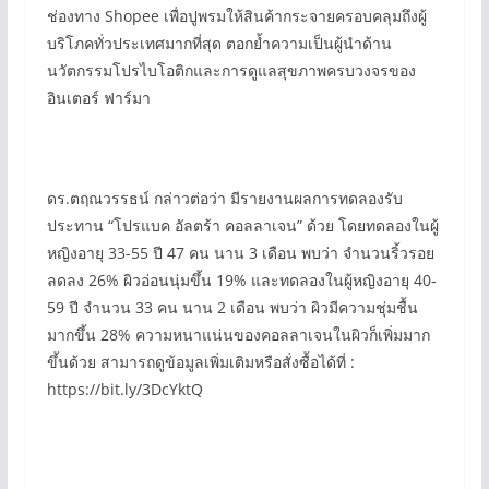
ช่องทาง Shopee เพื่อปูพรมให้สินค้ากระจายครอบคลุมถึงผู้
บริโภคทั่วประเทศมากที่สุด ตอกย้ำความเป็นผู้นำด้าน
นวัตกรรมโปรไบโอติกและการดูแลสุขภาพครบวงจรของ
อินเตอร์ ฟาร์มา
ดร.ตฤณวรรธน์ กล่าวต่อว่า มีรายงานผลการทดลองรับ
ประทาน “โปรแบค อัลตร้า คอลลาเจน” ด้วย โดยทดลองในผู้
หญิงอายุ 33-55 ปี 47 คน นาน 3 เดือน พบว่า จำนวนริ้วรอย
ลดลง 26% ผิวอ่อนนุ่มขึ้น 19% และทดลองในผู้หญิงอายุ 40-
59 ปี จำนวน 33 คน นาน 2 เดือน พบว่า ผิวมีความชุ่มชื้น
มากขึ้น 28% ความหนาแน่นของคอลลาเจนในผิวก็เพิ่มมาก
ขึ้นด้วย สามารถดูข้อมูลเพิ่มเติมหรือสั่งซื้อได้ที่ :
https://bit.ly/3DcYktQ