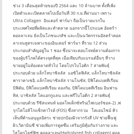
ช่วง 3 เดือนสุดท้ายของปี 2564 แตะ 10 ล้านบาท ทั้งที่เพิ่ง
เปิดตัวและเปิดตลาดไปเมื่อวันที่ 30 ก.ย.ที่ผ่านมา เพราะ
Ultra Collagen อินเตอร์ ฟาร์มา ถือเป็นรายแรกใน
ประเทศไทยที่ผลิตและทำตลาด นอกจากนี้โปรแบค อัลตร้า
คอลลาเจน ยังเป็นโภชนเภสัช และเป็นนวัตกรรมอัลตร้าคอล
ลาเจนสูตรเฉพาะของอินเตอร์ ฟาร์มา ที่รวม 12 ส่วน
ประกอบสำคัญอยู่ใน 1 ซอง ซึ่งน่าจะตอบโจทย์ความต้องการ
ของผู้บริโภคได้ตรงจุดที่สุด เมื่อเทียบกับแบรนด์อื่นๆ ที่วาง
ขายอยู่ในท้องตลาดทั่วไป โดยโปรไบโอติก 7 สายพันธุ์
ประกอบด้วย แล็กโทบาซิลลัส แอซิโดฟิลัส, แล็กโทบาซิลลัส
พาราคาเซอิ, แล็กโทบาซิลลัส รามโนซัส, บิฟิโดแบคทีเรียม
บิฟิดัม, บิฟิโดแบคทีเรียม ลองกัม, บิฟิโดแบคทีเรียม อินฟาน
ทิส, บาซิลลัส โคแอกกูแลน และพรีไบโอติก 2 สายพันธุ์
ประกอบด้วย รีซิสแทนท์ มอลโทเด็กซ์ทริน(ไฟเบอร์ซอล-2) ,ฟ
รุกโตโอลิโกแซ็กคาไรด์ (FOS) ซึ่งหากรวม โคเอนไซม์ คิว
เท็นที่ต้านอนุมูลอิสระ ช่วยปกป้องผิวจากรังสี UV ช่วยฟื้นฟู
ผิว,วิตามินซี ช่วยเพิ่มการดูดซึม เสริมภูมิคุ้มกันร่างกาย และ
ไฮโดรไลซ์ฟิช คอลลาเจน(Hydrolyzed fish collagen) คอล