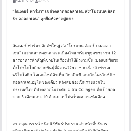
14/10/2021
admin
“
อินเตอร์ ฟาร์มา”
เขย่าตลาดคอลลาเจน
ส่ง“
โปรแบค อัลต
ร้า คอลลาเจน”
ลุยยึดหัวหาดคู่แข่ง
อินเตอร์ ฟาร์มา จัดทัพใหญ่ ส่ง “โปรแบค อัลตร้า คอลลา
เจน” เขย่าตลาดคอลลาเจนเมืองไทย พร้อมชูจุดขายรวม 12
สารอาหารสำคัญที่ช่วยในเรื่องทำให้ผิวงามขึ้น (Beautifiers)
ทั้งโปรไบโอติกสายพันธุ์ที่มีงานวิจัยว่าช่วยเรื่องผิวพรรณ
พรีไบโอติก โคเอนไซม์คิวเท็น วิตามินซี และไฮโดรไลซ์ฟิช
คอลลาเจนอยู่ในซองเดียว หลังสบช่องเป็นรายแรกใน
ประเทศไทยที่ทำตลาดในระดับ Ultra Collagen ตั้งเป้ายอด
ขาย 3 เดือนแตะ 10 ล้านบาท ไม่หวั่นตลาดแข่งเดือด
ดร.ตฤณวรรธน์ ธนิตนิธิพันธ์ประธานเจ้าหน้าที่บริหาร
บริษัท อินเตอร์ ฟาร์มา จำกัด (มหาชน)หรือ IP ผู้นำด้าน