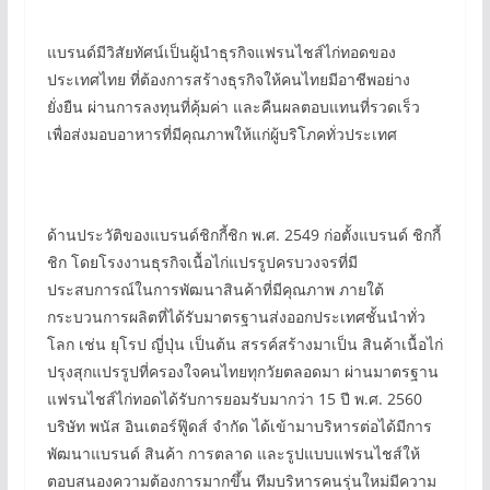
แบรนด์มีวิสัยทัศน์เป็นผู้นำธุรกิจแฟรนไชส์ไก่ทอดของ
ประเทศไทย ที่ต้องการสร้างธุรกิจให้คนไทยมีอาชีพอย่าง
ยั่งยืน ผ่านการลงทุนที่คุ้มค่า และคืนผลตอบแทนที่รวดเร็ว
เพื่อส่งมอบอาหารที่มีคุณภาพให้แก่ผู้บริโภคทั่วประเทศ
ด้านประวัติของแบรนด์ชิกกี้ชิก พ.ศ. 2549 ก่อตั้งแบรนด์ ชิกกี้
ชิก โดยโรงงานธุรกิจเนื้อไก่แปรรูปครบวงจรที่มี
ประสบการณ์ในการพัฒนาสินค้าที่มีคุณภาพ ภายใต้
กระบวนการผลิตที่ได้รับมาตรฐานส่งออกประเทศชั้นนำทั่ว
โลก เช่น ยุโรป ญี่ปุ่น เป็นต้น สรรค์สร้างมาเป็น สินค้าเนื้อไก่
ปรุงสุกแปรรูปที่ครองใจคนไทยทุกวัยตลอดมา ผ่านมาตรฐาน
แฟรนไชส์ไก่ทอดได้รับการยอมรับมากว่า 15 ปี พ.ศ. 2560
บริษัท พนัส อินเตอร์ฟู๊ดส์ จำกัด ได้เข้ามาบริหารต่อได้มีการ
พัฒนาแบรนด์ สินค้า การตลาด และรูปแบบแฟรนไชส์ให้
ตอบสนองความต้องการมากขึ้น ทีมบริหารคนรุ่นใหม่มีความ