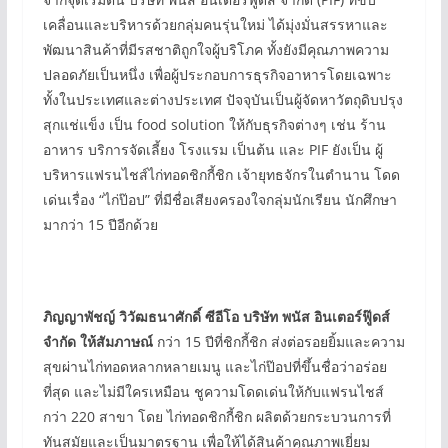
เคลื่อนและบริหารด้วยกลุ่มคนรุ่นใหม่ ได้มุ่งมั่นสรรหาและ
พัฒนาสินค้าที่มีรสชาติถูกใจผู้บริโภค ทั้งยังมีคุณภาพความ
ปลอดภัยเป็นหนึ่ง เพื่อผู้ประกอบการธุรกิจอาหารโดยเฉพาะ
ทั้งในประเทศและต่างประเทศ ปัจจุบันเป็นผู้จัดหาวัตถุดิบปรุง
สุกแช่แข็ง เป็น food solution ให้กับธุรกิจต่างๆ เช่น ร้าน
อาหาร บริการจัดเลี้ยง โรงแรม เป็นต้น และ PIF ยังเป็น ผู้
บริหารแฟรนไชส์ไก่ทอดชิกกี้ชิก เจ้ายุทธจักรในตำนาน โดด
เด่นเรื่อง “ไก่ป๊อป” ที่มีชื่อเสียงครองใจกลุ่มนักเรียน นักศึกษา
มากว่า 15 ปีอีกด้วย
ภิญญาพัชญ์ วิวัฒธนาศักดิ์ ซีอีโอ บริษัท พนัส อินเตอร์ฟู๊ดส์
จำกัด ให้สัมภาษณ์
กว่า 15 ปีที่ชิกกี้ชิก ส่งต่อรอยยิ้มและความ
สุขผ่านไก่ทอดหลากหลายเมนู และไก่ป๊อปที่ขึ้นชื่อว่าอร่อย
ที่สุด และไม่มีใครเหมือน ชูความโดดเด่นให้กับแฟรนไชส์
กว่า 220 สาขา โดย ไก่ทอดชิกกี้ชิก ผลิตด้วยกระบวนการที่
ทันสมัยและเป็นมาตรฐาน เพื่อให้ได้สินค้าคุณภาพเยี่ยม