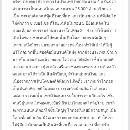
จริงๆ ตลาดธุรกิจอาหารในประเทศไทยประมาณ 4 แสนกว่า
ล้านบาท เป็นตลาดไก่ทอดประมาณ 25,000 ล้าน เรียกว่า
เป็นเซกเมนต์ฟาสต์ฟู้ดที่ใหญ่ที่สุด และเป็นเซกเมนต์ที่เติบโต
ไม่ต่ำกว่า 8 เปอร์เซ็นต์โดยเฉลี่ยในรอบ 5 ปีย้อนหลัง ใน
ขณะที่อุตสาหกรรมร้านอาหารโตเพียง 2 – 4 เปอร์เซ็นต์ การ
เติบโตของเซกเมนต์ไก่ทอดนั้นเติบโตจากแบรนด์เดิมๆ
เพราะหนึ่งมีการขยายสาขาอย่างต่อเนื่อง ทำให้เข้าได้ถึงผู้
บริโภคมากขึ้น สองคือมีแบรนด์ใหม่ๆ จากต่างประเทศเข้ามา
มากขึ้น และสามแม้ว่าจะเจอโควิดแต่ก็ยังมีการซื้อไก่ทอดที่
เยอะผ่านช่องทางฟู้ดเดลิเวอรี่และช่องทางของแบรนด์เอง จึง
พออนุมานได้ว่าเป็นสินค้าป๊อปปูล่าในกลุ่มคนไทย และ
เนื่องจากการเติบโตของดิจิทัลมาร์เก็ตติ้ง เราเห็นว่าไก่ทอด
เป็นสินค้าที่ขายดีในแต่ละประเทศเหมือนกัน ก็แล้วแต่ว่า
แต่ละประเทศนั้น เขามีวัฒนธรรมในการทานกับอะไร เช่น
คนญี่ปุ่นทานไก่ทอดกับเบียร์ ถ้าเป็นไก่ทอดสไตล์ยุโรป เขาก็
จะทานเป็นสเต็กอกไก่ชิ้นใหญ่ๆ ไก่ทอดก็เลยมีความสนุก เมื่อ
โลกเชื่อมด้วยกัน มีวัฒนธรรมต่างประเทศเข้ามา ทำให้เรา
ไม่รู้สึกว่าไก่ทอดเป็นสินค้าที่น่าเบื่อ เราสามารถที่จะปรับ