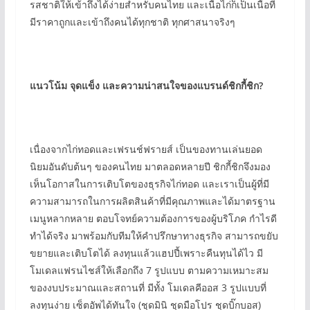
รสชาติให้เข้าถึงได้ง่ายสำหรับคนไทย และเนื้อไก่ก็เป็นเนื้อที่
มีราคาถูกและเข้าถึงคนได้ทุกชาติ ทุกศาสนาจริงๆ
แนวโน้ม จุดแข็ง และความน่าสนใจของแบรนด์ชิกกี้ชิก
?
เนื่องจากไก่ทอดและเฟรนช์ฟรายส์ เป็นของทานเล่นยอด
นิยมอันดับต้นๆ ของคนไทย มาตลอดหลายปี ชิกกี้ชิกจึงมอง
เห็นโอกาสในการเติบโตของธุรกิจไก่ทอด และเราเป็นผู้ที่มี
ความสามารถในการผลิตสินค้าที่มีคุณภาพและได้มาตรฐาน
เมนูหลากหลาย ตอบโจทย์ความต้องการของผู้บริโภค กำไรดี
ทำได้จริง มาพร้อมกับทีมให้คำปรึกษาทางธุรกิจ สามารถขยับ
ขยายและเติบโตได้ ลงทุนแล้วแฮปปี้เพราะคืนทุนได้ไว มี
โมเดลแฟรนไชส์ให้เลือกถึง 7 รูปแบบ ตามความเหมาะสม
ของงบประมาณและสถานที่ มีทั้ง โมเดลคีออส 3 รูปแบบที่
ลงทุนง่าย เซ็ตอัพได้ทันใจ (ชุดมินิ ชุดมือโปร ชุดบิ๊กบอส)