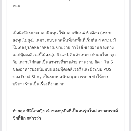
ตอน
เมื่อคิดถึงระยะเวลาคืนทุน ใช้เวลาเพียง 4-6 เดือน (เพราะ
ลงทุนไม่สูง), เหมาะกับขนาดพื้นที่เล็กพื้นที่เริ่มต้น 4 ตร.ม. มี
โมเดลธุรกิจหลากหลาย, ขายง่าย กำไรดี ขายผ่านช่องทาง
แอปฟู้ดเดลิเวอรี่ได้สูงสุด 6 แอป, สินค้าเหมาะกับคนไทย ทุก
วัย เพราะไก่ทอดเป็นอาหารที่ขายง่าย ทานง่าย ติด 1 ใน 5
ของอาหารยอดนิยมบนแอปฟู้ดเดลิเวอรี่ และมีระบบ POS
ของ Food Story เป็นระบบสนับสนุนการขาย ทำให้การ
บริหารร้านเป็นเรื่องที่ง่ายมาก
ท้ายสุด ซีอีโอหญิง เจ้าของธุรกิจที่เป็นคนรุ่นใหม่ จากแบรนด์
ชิกกี้ชิก กล่าวว่า