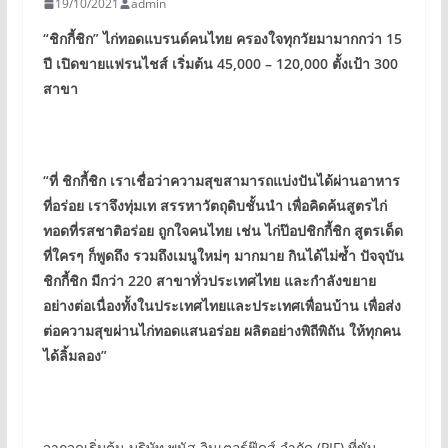
19/10/2021
admin
“
ชิกกี้ชิก
”
ไก่ทอดแบรนด์คนไทย ครองใจทุกวัยมามากกว่า
15
ปี เปิดขายแฟรนไชส์ เริ่มต้น
45,000 – 120,000
ตั้งเป้า
300
สาขา
“
ที่ ชิกกี้ชิก เราเชื่อว่าความสุขสามารถแบ่งปันได้ผ่านอาหาร
ที่อร่อย เราจึงทุ่มเท สรรหาวัตถุดิบชั้นนำ เพื่อคิดค้นสูตรไก่
ทอดที่รสชาติอร่อย ถูกใจคนไทย เช่น ไก่ป๊อปชิกกี้ชิก สูตรเด็ด
ที่ใครๆ ก็พูดถึง รวมถึงเมนูใหม่ๆ มากมาย กินได้ไม่ซ้ำ ปัจจุบัน
ชิกกี้ชิก มีกว่า
220
สาขาทั่วประเทศไทย และกำลังขยาย
อย่างต่อเนื่องทั้งในประเทศไทยและประเทศเพื่อนบ้าน เพื่อส่ง
ต่อความสุขผ่านไก่ทอดแสนอร่อย ผลิตอย่างพิถีพิถัน ให้ทุกคน
ได้ลิ้มลอง
”
จากจุดเริ่มต้น บริษัท พนัส อินเตอร์ฟู๊ดส์ จำกัด (PIF) ที่ขับ