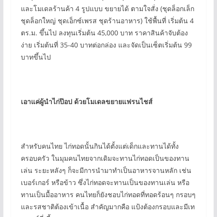
และโมเดลร้านค้า 4 รูปแบบ ขยายได้ ตามใจสั่ง (ชุดล็อกเล็ก
ชุดล็อกใหญ่ ชุดเอ็กซ์เพรส ชุดร้านอาหาร) ใช้พื้นที่ เริ่มต้น 4
ตร.ม. ขึ้นไป ลงทุนเริ่มต้น 45,000 บาท ราคาสินค้าจับต้อง
ง่าย เริ่มต้นที่ 35-40 บาทต่อกล่อง และจัดเป็นเซ็ตเริ่มต้น 99
บาทขึ้นไป
เอาแค่ผู้นำไก่ป๊อป ด้วยโมเดลขยายแฟรนไชส์
สำหรับคนไทย ไก่ทอดนั้นกินได้ตั้งแต่เด็กและทานได้ทั้ง
ครอบครัว ในมุมคนไทยจากเดิมจะทานไก่ทอดเป็นของทาน
เล่น ระยะหลังๆ ก็จะมีการนำมาทำเป็นอาหารจานหลัก เช่น
เบอร์เกอร์ หรือข้าว ซึ่งไก่ทอดจะทานเป็นของทานเล่น หรือ
ทานเป็นมื้ออาหาร คนไทยก็ยังชอบไก่ทอดที่ทอดร้อนๆ กรอบๆ
และรสชาติต้องเข้าเนื้อ สำคัญมากคือ แป้งต้องกรอบและมีเท