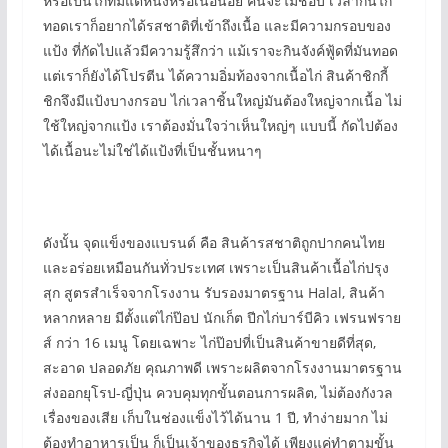
หรือเป็นไก่ที่มีแต่หนังหรือเนื้อน้อย คนจะไม่ชอบ เวลากินไก่
ทอดเราก็อยากได้รสชาติที่เข้าถึงเนื้อ และมีความกรอบของ
แป้ง ที่กัดไปแล้วมีความรู้สึกว่า แม้เราจะกินจังค์ฟู้ดที่มันทอด
แต่เราก็ยังได้โปรตีน ได้ความอิ่มท้องจากเนื้อไก่ สินค้าชิกกี้
ชิกจึงมีแป้งบางกรอบ ไก่เวลาชิ้นใหญ่มันต้องใหญ่จากเนื้อ ไม่
ใช้ใหญ่จากแป้ง เราต้องมั่นใจว่าเห็นใหญ่ๆ แบบนี้ กัดไปต้อง
ได้เนื้อนะไม่ใช่ได้แป้งที่เป็นชั้นหนาๆ
ดังนั้น จุดแข็งของแบรนด์ คือ สินค้ารสชาติถูกปากคนไทย
และอร่อยเหมือนกันทั่วประเทศ เพราะเป็นสินค้าเนื้อไก่ปรุง
สุก สูตรสำเร็จจากโรงงาน รับรองมาตรฐาน Halal, สินค้า
หลากหลาย มีตั้งแต่ไก่ป๊อป นักเก็ต ปีกไก่บาร์บีคิว เฟรนฟราย
ส์ กว่า 16 เมนู โดยเฉพาะ ไก่ป๊อปที่เป็นสินค้าขายดีที่สุด,
สะอาด ปลอดภัย คุณภาพดี เพราะผลิตจากโรงงานมาตรฐาน
ส่งออกยุโรป-ญี่ปุ่น ควบคุมทุกขั้นตอนการผลิต, ไม่ต้องกังวล
เรื่องของเสีย เก็บในช่องแข็งไว้ได้นาน 1 ปี, ทำง่ายมาก ไม่
ต้องทำอาหารเป็น ก็เป็นเจ้าของธุรกิจได้ เพียงแค่ทำตามขั้น