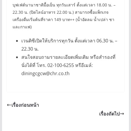
บุฟเฟ่ต์นานาชาติมื้อเย็น ทุกวันเสาร์ ตั้งแต่เวลา 18.00 น. –
22.30 น. (ปิดไลน์อาหาร 22.00 น.) สามารถซื้อแพ็กเกจ
เครื่องดื่มเริ่มต้นที่ราคา 149 บาท++ (น้ำอัดลม น้ำเปล่า ชา
และกาแฟ)
เวนติซีเปิดให้บริการทุกวัน ตั้งแต่เวลา 06.30 น. –
22.30 น.
สนใจสอบถามรายละเอียดเพิ่มเติม หรือสำรองที่
นั่งได้ที่ โทร. 02-100-6255 หรือีเมล์:
diningcgcw@chr.co.th
เรื่องก่อนหน้า
เรื่องถัดไป