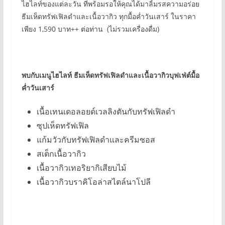
ไฮไลท์ของแต่ละวัน ที่พร้อมรอให้คุณได้มาลิ้มรสความอร่อย
ธีมเห็ดทรัฟเฟิลดำและเนื้อวากิว ทุกมื้อค่ำวันเสาร์ ในราคา
เพียง 1,590 บาท++ ต่อท่าน (ไม่รวมเครื่องดื่ม)
พบกับเมนูไฮไลท์ ธีมเห็ดทรัฟเฟิลดำและเนื้อวากิวบุฟเฟ่ต์มื้อ
ค่ำวันเสาร์
เนื้อเทนเดอลอยด์เวลลิงตันกับทรัฟเฟิลดำ
ซุปเห็ดทรัฟเฟิล
แก้มวัวกับทรัฟเฟิลดำและครีมซอส
สเต็กเนื้อวากิว
เนื้อวากิวเทอริยากิเสียบไม้
เนื้อวากิวบราคิโอล่าสไตล์นาโปลี