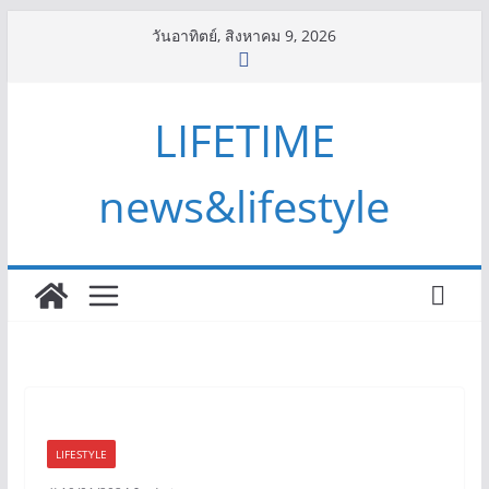
Skip
วันอาทิตย์, สิงหาคม 9, 2026
to
content
LIFETIME
news&lifestyle
LIFESTYLE