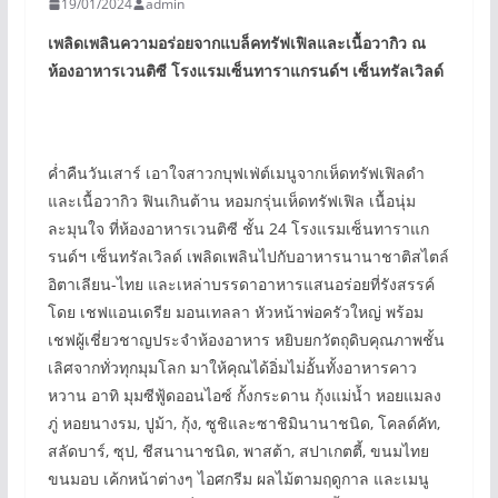
19/01/2024
admin
เพลิดเพลินความอร่อยจากแบล็คทรัฟเฟิลและเนื้อวากิว
ณ
ห้องอาหารเวนติซี โรงแรมเซ็นทาราแกรนด์ฯ เซ็นทรัลเวิลด์
ค่ำคืนวันเสาร์ เอาใจสาวกบุฟเฟ่ต์เมนูจากเห็ดทรัฟเฟิลดำ
และเนื้อวากิว ฟินเกินต้าน หอมกรุ่นเห็ดทรัฟเฟิล เนื้อนุ่ม
ละมุนใจ ที่ห้องอาหารเวนติซี ชั้น 24 โรงแรมเซ็นทาราแก
รนด์ฯ เซ็นทรัลเวิลด์ เพลิดเพลินไปกับอาหารนานาชาติสไตล์
อิตาเลียน-ไทย และเหล่าบรรดาอาหารแสนอร่อยที่รังสรรค์
โดย เชฟแอนเดรีย มอนเทลลา หัวหน้าพ่อครัวใหญ่ พร้อม
เชฟผู้เชี่ยวชาญประจำห้องอาหาร หยิบยกวัตถุดิบคุณภาพชั้น
เลิศจากทั่วทุกมุมโลก มาให้คุณได้อิ่มไม่อั้นทั้งอาหารคาว
หวาน อาทิ มุมซีฟู้ดออนไอซ์ กั้งกระดาน กุ้งแม่น้ำ หอยแมลง
ภู่ หอยนางรม, ปูม้า, กุ้ง, ซูชิและซาชิมินานาชนิด, โคลด์คัท,
สลัดบาร์, ซุป, ชีสนานาชนิด, พาสต้า, สปาเกตตี้, ขนมไทย
ขนมอบ เค้กหน้าต่างๆ ไอศกรีม ผลไม้ตามฤดูกาล และเมนู