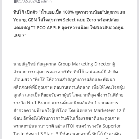
05/02/2024
admin
ทิปโก้ เปิดตัว
“
น้ำแอปเปิ้ล
100%
สูตรหวานน้อย
”
ปลุกกระแส
Young GEN
ใส่ใจสุขภาพ
Select
แบบ
Zero
พร้อมปล่อย
แคมเปญ “
TIPCO APPLE
สูตรหวานน้อย โพสเอวสับอวดหุ่น
เลข
7″
นายณัฐวิทย์ กัณฐศากุล Group Marketing Director ผู้
อำนวยการกลุ่มการตลาด บริษัท ทิปโก้ เอฟแอนด์บี จำกัด
เปิดเผยว่า “ทิปโก้ ให้ความสำคัญกับการผลิตและพัฒนา
ผลิตภัณฑ์ที่มีคุณภาพ ตอบรับเทรนด์ตลาด เพื่อให้โดนใจกลุ่ม
ลูกค้า และเป็นที่ยอมรับจากผู้บริโภคมากที่สุด ซึ่งการันตีด้วย
รางวัล No.1 Brand แบรนด์ยอดนิยมอันดับ 1 จากผลการ
สำรวจความพึงพอใจผู้บริโภค โดยนิตยสาร Marketeer 12 ปี
ซ้อน อีกทั้งยังได้รับการการันตีในเรื่องรสชาติและคุณภาพ
จากสถาบันนานาชาติ อย่าง ITQI จนคว้ารางวัล Superior
Taste Award 3 Stars 3 ปีซ้อน นอกจากนี้ ทิปโก้ ยังคงเดิน