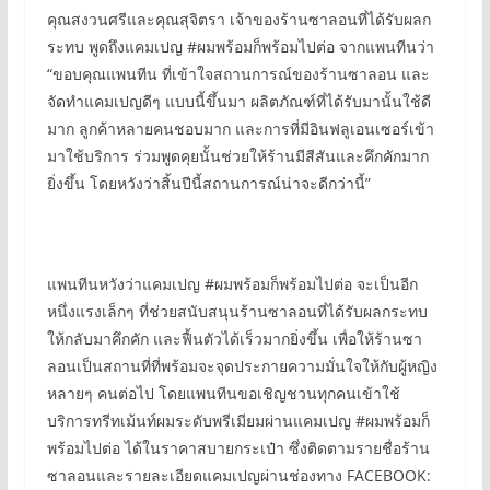
คุณสงวนศรีและคุณสุจิตรา เจ้าของร้านซาลอนที่ได้รับผลก
ระทบ พูดถึงแคมเปญ #ผมพร้อมก็พร้อมไปต่อ จากแพนทีนว่า
“ขอบคุณแพนทีน ที่เข้าใจสถานการณ์ของร้านซาลอน และ
จัดทำแคมเปญดีๆ แบบนี้ขึ้นมา ผลิตภัณฑ์ที่ได้รับมานั้นใช้ดี
มาก ลูกค้าหลายคนชอบมาก และการที่มีอินฟลูเอนเซอร์เข้า
มาใช้บริการ ร่วมพูดคุยนั้นช่วยให้ร้านมีสีสันและคึกคักมาก
ยิ่งขึ้น โดยหวังว่าสิ้นปีนี้สถานการณ์น่าจะดีกว่านี้”
แพนทีนหวังว่าแคมเปญ #ผมพร้อมก็พร้อมไปต่อ จะเป็นอีก
หนึ่งแรงเล็กๆ ที่ช่วยสนับสนุนร้านซาลอนที่ได้รับผลกระทบ
ให้กลับมาคึกคัก และฟื้นตัวได้เร็วมากยิ่งขึ้น เพื่อให้ร้านซา
ลอนเป็นสถานที่ที่พร้อมจะจุดประกายความมั่นใจให้กับผู้หญิง
หลายๆ คนต่อไป โดยแพนทีนขอเชิญชวนทุกคนเข้าใช้
บริการทรีทเม้นท์ผมระดับพรีเมียมผ่านแคมเปญ #ผมพร้อมก็
พร้อมไปต่อ ได้ในราคาสบายกระเป๋า ซึ่งติดตามรายชื่อร้าน
ซาลอนและรายละเอียดแคมเปญผ่านช่องทาง FACEBOOK: