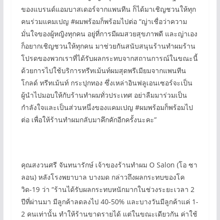
ของแบรนด์แอมบาสเดอร์จากแพนทีน ก็ได้มาเชิญชวนให้ทุก
คนร่วมแคมเปญ #ผมพร้อมก็พร้อมไปต่อ “ญ่าเชื่อว่าความ
มั่นใจของผู้หญิงทุกคน อยู่ที่การมีผมสวยสุขภาพดี และญ่าเอง
ก็อยากเชิญชวนให้ทุกคน มาช่วยกันสนับสนุนร้านทำผมร้าน
โปรดของพวกเราที่ได้รับผลกระทบจากสถานการณ์ในขณะนี้
ด้วยการไปใช้บริการทรีทเม้นท์ผมสุดพรีเมียมจากแพนทีน
โกลด์ ทรีทเม้นท์ กระปุกทอง ซึ่งเหล่าอินฟลูเอนเซอร์จะเป็น
ผู้นำไปมอบให้กับร้านทำผมทั่วประเทศ อย่าลืมมาร่วมเป็น
กำลังใจและเป็นส่วนหนึ่งของแคมเปญ #ผมพร้อมก็พร้อมไป
ต่อ เพื่อให้ร้านทำผมกลับมาคึกคักอีกครั้งนะคะ”
คุณสงวนศรี จันทนารักษ์ เจ้าของร้านทำผม O Salon (โอ ซา
ลอน) หลังโรงพยาบาล บางมด กล่าวถึงผลกระทบของโค
วิด-19 ว่า “ร้านได้รับผลกระทบหนักมากในช่วงระยะเวลา 2
ปีที่ผ่านมา มีลูกค้าลดลงไป 40-50% และบางวันมีลูกค้าแค่ 1-
2 คนเท่านั้น ทำให้ร้านขาดรายได้ แต่ในขณะเดียวกัน ค่าใช้