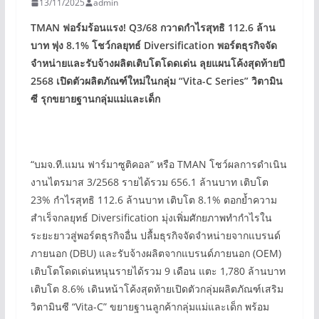
13/11/2025
admin
TMAN
ฟอร์มร้อนแรง! Q3/68
กวาดกำไรสุทธิ 112.6
ล้าน
บาท พุ่ง 8.1%
โชว์กลยุทธ์ Diversification
พอร์ตธุรกิจจัด
จำหน่ายและรับจ้างผลิตเติบโตโดดเด่น ลุยแผนโค้งสุดท้ายปี
2568
เปิดตัวผลิตภัณฑ์ใหม่ในกลุ่ม “Vita-C Series”
วิตามิน
ซี รุกขยายฐานกลุ่มแม่และเด็ก
“บมจ.ที.แมน ฟาร์มาซูติคอล” หรือ TMAN โชว์ผลการดำเนิน
งานไตรมาส 3/2568 รายได้รวม 656.1 ล้านบาท เติบโต
23% กำไรสุทธิ 112.6 ล้านบาท เติบโต 8.1% ตอกย้ำความ
สำเร็จกลยุทธ์ Diversification มุ่งเพิ่มศักยภาพทำกำไรใน
ระยะยาวสู่พอร์ตธุรกิจอื่น ปลื้มธุรกิจจัดจำหน่ายจากแบรนด์
ภายนอก (DBU) และรับจ้างผลิตจากแบรนด์ภายนอก (OEM)
เติบโตโดดเด่นหนุนรายได้รวม 9 เดือน แตะ 1,780 ล้านบาท
เติบโต 8.6% เดินหน้าโค้งสุดท้ายเปิดตัวกลุ่มผลิตภัณฑ์เสริม
วิตามินซี “Vita-C” ขยายฐานลูกค้ากลุ่มแม่และเด็ก พร้อม