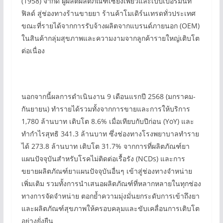
(1958) จำกัด ผู้ผลิตผลิตภัณฑ์เซียงเพียวและเป๊ปเปอร์มิ้นท์
ฟิลด์ สู่ช่องทางร้านขายยา ร้านค้าโมเดิร์นเทรดทั่วประเทศ
ขณะที่รายได้จากการรับจ้างผลิตจากแบรนด์ภายนอก (OEM)
ในสินค้ากลุ่มสุขภาพและความงามจากลูกค้ารายใหญ่เติบโต
ต่อเนื่อง
นอกจากนี้ผลการดำเนินงาน 9 เดือนแรกปี 2568 (มกราคม-
กันยายน) ทำรายได้รวมทั้งจากการขายและการให้บริการ
1,780 ล้านบาท เติบโต 8.6% เมื่อเทียบกับปีก่อน (YoY) และ
ทำกำไรสุทธิ 341.3 ล้านบาท ซึ่งช่องทางโรงพยาบาลทำราย
ได้ 273.8 ล้านบาท เติบโต 31.7% จากการที่ผลิตภัณฑ์ยา
แผนปัจจุบันสำหรับโรคไม่ติดต่อเรื้อรัง (NCDs) และการ
ขยายผลิตภัณฑ์ยาแผนปัจจุบันอื่นๆ เข้าสู่ช่องทางจำหน่าย
เพิ่มเติม รวมทั้งการนำเสนอผลิตภัณฑ์ที่หลากหลายในทุกช่อง
ทางการจัดจำหน่าย ตอกย้ำความมุ่งมั่นยกระดับการเข้าถึงยา
และผลิตภัณฑ์สุขภาพให้ครอบคลุมและขับเคลื่อนการเติบโต
อย่างยั่งยืน