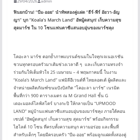
29/04/2026
admin
ฟินยกบ้าน!
“
บีม-ออย
”
นำทัพสองคู่แฝด
“
ธีร์-พีร์ อัยวา-อัญ
ญา
”
บุก
“Koala’s March Land”
อัพมู้ดสนุก! เก็บความสุข
สุดมาร์ช ใน
10
โซนแฟนตาซีแสนอบอุ่นของมาร์ชคุง
โคอะลา มาร์ช ตอกย้ำภาพแบรนด์ขนมในใจทุกเจเนอเรชัน
ชวนทุกครอบครัวมาเติมช่วงเวลาดี ๆ และเก็บความทรงจำ
ร่วมกันให้เต็มหัวใจ 25 เมษายน – 4 พฤษภาคมนี้ ในงาน
“Koala’s March Land” แฟมิลีอีเวนต์ที่ ไทยลอตเต้ ผู้ผลิตและ
จำหน่ายผลิตภัณฑ์ขนมปังบิสกิต “โคอะลา มาร์ช” เนรมิต
พื้นที่กว่า 900 ตารางเมตร ณ M Grand Hall ชั้น G
เดอะมอลล์ไลฟ์สโตร์ บางกะปิ ให้กลายเป็น “UPMOOD
LAND” หมู่บ้านแฟนตาซีแสนอบอุ่นของมาร์ชคุง ภายใต้คอน
เซปต์ “อัพมู้ดสนุก! เก็บความสุข สุดมาร์ช” พร้อมกิจกรรม
ไฮไลต์ 10 โซน ที่ครบทั้งความสนุก ความอร่อย และพื้นที่
สำหรับเด็กๆ โดยมีครอบครัว “บีม-ออย” พร้อมลูกแฝดทั้งสองคู่