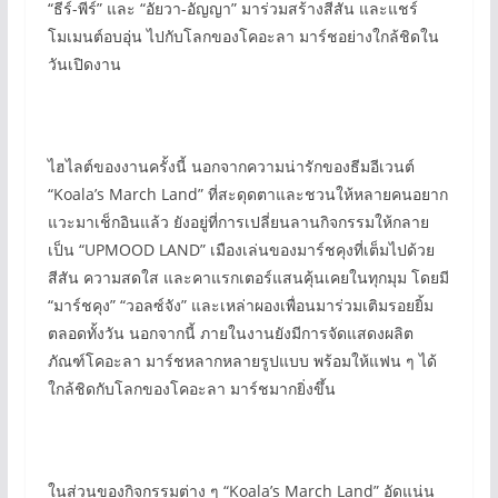
“ธีร์-พีร์” และ “อัยวา-อัญญา” มาร่วมสร้างสีสัน และแชร์
โมเมนต์อบอุ่น ไปกับโลกของโคอะลา มาร์ชอย่างใกล้ชิดใน
วันเปิดงาน
ไฮไลต์ของงานครั้งนี้ นอกจากความน่ารักของธีมอีเวนต์
“Koala’s March Land” ที่สะดุดตาและชวนให้หลายคนอยาก
แวะมาเช็กอินแล้ว ยังอยู่ที่การเปลี่ยนลานกิจกรรมให้กลาย
เป็น “UPMOOD LAND” เมืองเล่นของมาร์ชคุงที่เต็มไปด้วย
สีสัน ความสดใส และคาแรกเตอร์แสนคุ้นเคยในทุกมุม โดยมี
“มาร์ชคุง” “วอลซ์จัง” และเหล่าผองเพื่อนมาร่วมเติมรอยยิ้ม
ตลอดทั้งวัน นอกจากนี้ ภายในงานยังมีการจัดแสดงผลิต
ภัณฑ์โคอะลา มาร์ชหลากหลายรูปแบบ พร้อมให้แฟน ๆ ได้
ใกล้ชิดกับโลกของโคอะลา มาร์ชมากยิ่งขึ้น
ในส่วนของกิจกรรมต่าง ๆ “Koala’s March Land” อัดแน่น