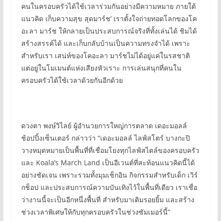
คนในครอบครัวได้ใช้เวลาร่วมกันอย่างมีความหมาย ภายใต้
แนวคิด เก็บความสุข สุดมาร์ช’ เราตั้งใจถ่ายทอดโลกของโค
อะลา มาร์ช ให้กลายเป็นประสบการณ์จริงที่ทั้งเล่นได้ ชิมได้
สร้างสรรค์ได้ และเก็บกลับบ้านเป็นความทรงจำได้ เพราะ
สำหรับเรา เสน่ห์ของโคอะลา มาร์ชไม่ได้อยู่แค่ในรสชาติ
แต่อยู่ในโมเมนต์แห่งเสียงหัวเราะ การเล่นสนุกที่คนใน
ครอบครัวได้ใช้เวลาด้วยกันอีกด้วย
ดวงตา พงษ์วิไลย์ ผู้อำนวยการใหญ่การตลาด เดอะมอลล์
ช้อปปิ้งเซ็นเตอร์ กล่าวว่า “เดอะมอลล์ ไลฟ์สโตร์ บางกะปิ
วางหมุดหมายเป็นพื้นที่ที่เชื่อมโยงทุกไลฟ์สไตล์ของครอบครัว
และ Koala’s March Land เป็นอีเวนต์ที่สะท้อนแนวคิดนี้ได้
อย่างชัดเจน เพราะรวมทั้งมุมเช็กอิน กิจกรรมสำหรับเด็ก เวิร์
กช็อป และประสบการณ์ความบันเทิงไว้ในพื้นที่เดียว เราเชื่อ
ว่างานนี้จะเป็นอีกหนึ่งพื้นที่ สำหรับมาเติมรอยยิ้ม และสร้าง
ช่วงเวลาพิเศษให้กับทุกครอบครัวในช่วงซัมเมอร์นี้”