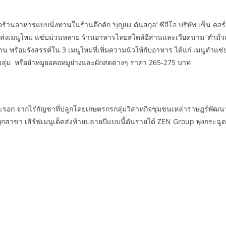
อาหารแบบนั่งทานในร้านคึกคัก ‘บุญยง ตันสกุล’ ซีอีโอ บริษัท เซ็น คอร์ป
จัดส่งเมนูใหม่ แซ่บม่วนหลาย ร้านอาหารไทยสไตล์อีสานและเวียดนาม ‘ตำม
พร้อมรังสรรค์ใน 3 เมนูใหม่ที่เพิ่มความนัวให้กับอาหาร ได้แก่ เมนูตำแซ
่มลุ่ม หรือยำหมูยอคอหมูย่างและผักสดต่างๆ ราคา 265-275 บาท
ะรอก จากไร่กัญชาที่ปลูกโดยเกษตรกรกลุ่มวิสาหกิจชุมชนเหล่าราษฎร์พัฒนา
กสาขา เสิร์ฟเมนูเด็ดส่งท้ายปลายปีแบบนี้ดันรายได้ ZEN Group พุ่งกระ