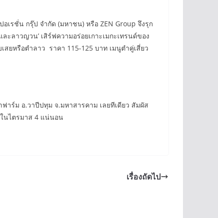
อเรชั่น กรุ๊ป จำกัด (มหาชน) หรือ ZEN Group จึงรุก
ั่วและลาวญวน’ เสิร์ฟความอร่อยเกาะเมกะเทรนด์ของ
่บเสยหรือตำลาว ราคา 115-125 บาท เมนูตำคู่เสี่ยว
ฟาร์ม อ.วาปีปทุม จ.มหาสารคาม เลยทีเดียว สัมผัส
ฉูดในไตรมาส 4 แน่นอน
เรื่องถัดไป