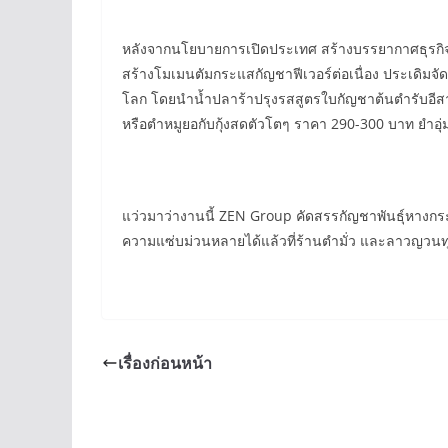
หลังจากนโยบายการเปิดประเทศ สร้างบรรยากาศธุรกิจร้าน
สร้างโมเมนตัมกระแสกัญชาฟีเวอร์ต่อเนื่อง ประเดิม
โลก โดยนำน้ำปลาร้าปรุงรสสูตรใบกัญชาต้นตำรับอีสาน 
หรือตำหมูยอกับกุ้งสดตัวโตๆ ราคา 290-300 บาท ยำอุ
แว่วมาว่างานนี้ ZEN Group คัดสรรกัญชาพันธุ์หางกร
ความแซ่บม่วนหลายได้แล้วที่ร้านตำมั่ว และลาวญวนทุ
เรื่องก่อนหน้า