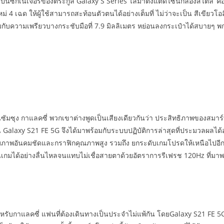
็นซิกเนเจอร์ของตระกูล Galaxy S Series ไล่มาตั้งแต่ดีไซน์กล้องสไตล์ ‘คอ
ม่ 4 เฉด ให้ผู้ใช้สามารถสะท้อนตัวตนได้อย่างเต็มที่ ไม่ว่าจะเป็น สีเขียวโ
กับความเพรียวบางกระชับมือที่ 7.9 มิลลิเมตร หย่อนลงกระเป๋าได้สบายๆ พกพ
มซุง กาแลคซี่ พวกเขาต่างพูดเป็นเสียงเดียวกันว่า ประสิทธิภาพของสม
นั้น Galaxy S21 FE 5G จึงได้มาพร้อมกับระบบปฏิบัติการล่าสุดที่ประมวลผลไ
าวกับภาพอันคมชัดและกราฟิกคุณภาพสูง รวมถึง ยกระดับเกมโปรดให้เหนือไ
ล่นเกมได้อย่างลื่นไหลจนแทบไม่เชื่อสายตาด้วยอัตราการรีเฟรช 120Hz ที
รับกาแลคซี่ แฟนที่ต้องเดินทางเป็นประจำไม่แพ้กัน โดยGalaxy S21 FE 5G