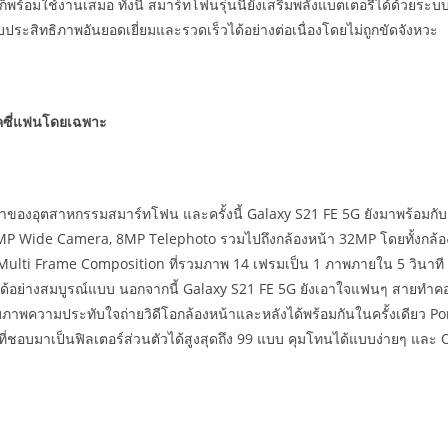
 ก็พร้อมใช้งานเสมอ ทั้งนี้ สมาร์ทโฟนรุ่นนี้ยังเสริมพลังแบตเตอรี่ได้ด้วยร
บประสิทธิภาพอันยอดเยี่ยมและรวดเร็วได้อย่างต่อเนื่องโดยไม่ถูกขัดจังหวะ
ลคซี่แฟนโดยเฉพาะ
าของอุตสาหกรรมสมาร์ทโฟน และครั้งนี้ Galaxy S21 FE 5G ยังมาพร้อมกั
12MP Wide Camera, 8MP Telephoto รวมไปถึงกล้องหน้า 32MP โดยทั้งกล
 Multi Frame Composition ที่รวมภาพ 14 เฟรมเป็น 1 ภาพภายใน 5 วินาที เพ
อย่างสมบูรณ์แบบ นอกจากนี้ Galaxy S21 FE 5G ยังเอาใจแฟนๆ สายทำคอนเ
ก็บภาพความประทับใจถ่ายวิดีโอกล้องหน้าและหลังได้พร้อมกันในครั้งเดียว P
สีที่ชอบมาเป็นฟิลเตอร์ส่วนตัวได้สูงสุดถึง 99 แบบ คุมโทนได้แบบง่ายๆ และ 