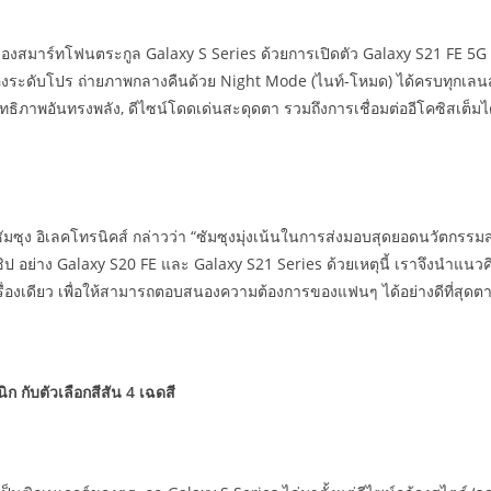
่ของสมาร์ทโฟนตระกูล Galaxy S Series ด้วยการเปิดตัว Galaxy S21 FE 5G ส
องระดับโปร ถ่ายภาพกลางคืนด้วย Night Mode (ไนท์-โหมด) ได้ครบทุกเลนส์ท
ทธิภาพอันทรงพลัง, ดีไซน์โดดเด่นสะดุดตา รวมถึงการเชื่อมต่ออีโคซิสเต็มได้อ
ซัมซุง อิเลคโทรนิคส์ กล่าวว่า “ซัมซุงมุ่งเน้นในการส่งมอบสุดยอดนวัตกรรมสม
ิป อย่าง Galaxy S20 FE และ Galaxy S21 Series ด้วยเหตุนี้ เราจึงนำแ
ื่องเดียว เพื่อให้สามารถตอบสนองความต้องการของแฟนๆ ได้อย่างดีที่สุดตามท
 กับตัวเลือกสีสัน 4 เฉดสี