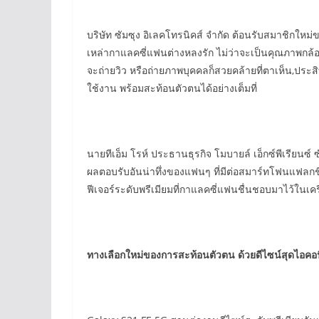
บริษัท ซัมซุง อิเลคโทรนิคส์ จำกัด ต้อนรับสมาชิกใหม
เหล่ากาแลคซี่แฟนต่างหลงรัก ไม่ว่าจะเป็นคุณภาพกล้
จะถ่ายวิว หรือถ่ายภาพบุคคลก็สวยคล้ายที่ตาเห็น,ประสิ
ใช้งาน พร้อมสะท้อนตัวตนได้อย่างเต็มที่
นายทีเอ็ม โรห์ ประธานธุรกิจ โมบายล์ เอ็กซ์พีเรียนซ์ 
ผลตอบรับอันน่าทึ่งของแฟนๆ ที่มีต่อสมาร์ทโฟนแฟลกช
ฟีเจอร์ระดับพรีเมียมที่กาแลคซี่แฟนชื่นชอบมาไว้ในเคร
ทางเลือกใหม่ของการสะท้อนตัวตน ด้วยดีไซน์สุดไอคอนิก