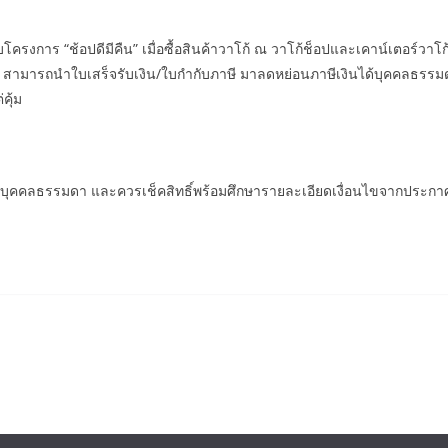
ครงการ “ช้อปดีมีคืน” เมื่อซื้อสินค้าวาโก้ ณ วาโก้ช็อปและเคาน์เตอร์วาโ
65 สามารถนำใบเสร็จรับเงิน/ใบกำกับภาษี มาลดหย่อนภาษีเงินได้บุคคลธรรมดา
คุ้ม
ได้บุคคลธรรมดา และควรเช็คสิทธิ์พร้อมศึกษารายละเอียดเงื่อนไขจากประกาศ