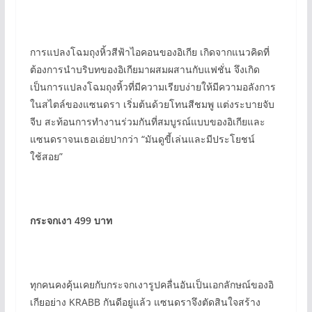
การแปลงโฉมถุงหิ้วสีฟ้าไอคอนของอิเกีย เกิดจากแนวคิดที่
ต้องการนำบริบทของอิเกียมาผสมผสานกับแฟชั่น จึงเกิด
เป็นการแปลงโฉมถุงหิ้วที่มีความเรียบง่ายให้มีความอลังการ
ในสไตล์ของแซนดรา เริ่มต้นด้วยโทนสีชมพู แต่งระบายจับ
จีบ สะท้อนการทำงานร่วมกันที่สมบูรณ์แบบของอิเกียและ
แซนดราจนเธอเอ่ยปากว่า “มันดูขี้เล่นและมีประโยชน์
ใช้สอย”
กระจกเงา 499 บาท
ทุกคนคงคุ้นเคยกับกระจกเงารูปคลื่นอันเป็นเอกลักษณ์ของอิ
เกียอย่าง KRABB กันดีอยู่แล้ว แซนดราจึงตัดสินใจสร้าง