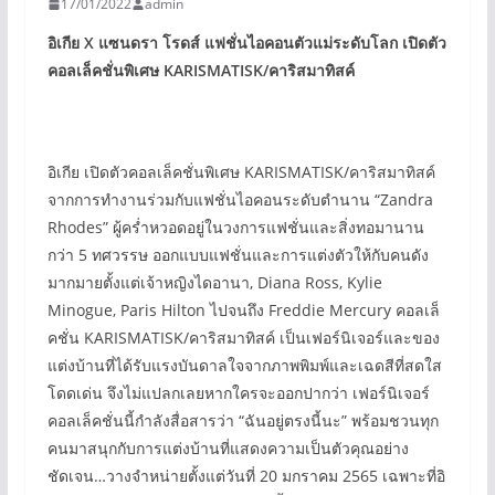
17/01/2022
admin
อิเกีย
X
แซนดรา โรดส์ แฟชั่นไอคอนตัวแม่ระดับโลก เปิดตัว
คอลเล็คชั่นพิเศษ
KARISMATISK/
คาริสมาทิสค์
อิเกีย เปิดตัวคอลเล็คชั่นพิเศษ KARISMATISK/คาริสมาทิสค์
จากการทำงานร่วมกับแฟชั่นไอคอนระดับตำนาน “Zandra
Rhodes” ผู้คร่ำหวอดอยู่ในวงการแฟชั่นและสิ่งทอมานาน
กว่า 5 ทศวรรษ ออกแบบแฟชั่นและการแต่งตัวให้กับคนดัง
มากมายตั้งแต่เจ้าหญิงไดอานา, Diana Ross, Kylie
Minogue, Paris Hilton ไปจนถึง Freddie Mercury คอลเล็
คชั่น KARISMATISK/คาริสมาทิสค์ เป็นเฟอร์นิเจอร์และของ
แต่งบ้านที่ได้รับแรงบันดาลใจจากภาพพิมพ์และเฉดสีที่สดใส
โดดเด่น จึงไม่แปลกเลยหากใครจะออกปากว่า เฟอร์นิเจอร์
คอลเล็คชั่นนี้กำลังสื่อสารว่า “ฉันอยู่ตรงนี้นะ” พร้อมชวนทุก
คนมาสนุกกับการแต่งบ้านที่แสดงความเป็นตัวคุณอย่าง
ชัดเจน…วางจำหน่ายตั้งแต่วันที่ 20 มกราคม 2565 เฉพาะที่อิ