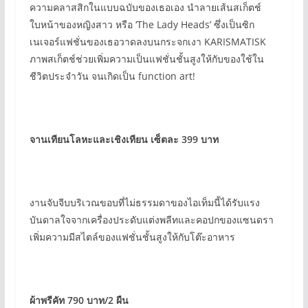
ความคลาสสิกในแบบฉบับของเธอเอง นำลายเส้นสเก็ตช์
ใบหน้าของหญิงสาว หรือ ‘The Lady Heads’ ซึ่งเป็นซิก
เนเจอร์แฟชั่นของเธอวาดลงบนกระจกเงา KARISMATISK
ภาพสเก็ตช์ช่วยเพิ่มความเป็นแฟชั่นชั้นสูงให้กับของใช้ใน
ชีวิตประจำวัน จนเกิดเป็น function art!
จานเทียนโลหะและเชิงเทียน เซ็ตละ 399 บาท
งานจับจีบบริเวณขอบที่ไม่ธรรมดาของไอเท็มนี้ได้รับแรง
บันดาลใจจากเครื่องประดับแต่งพลีทและคอปกของแซนดรา
เพิ่มความมีสไตล์ของแฟชั่นชั้นสูงให้กับโต๊ะอาหาร
ผ้าพรีคัท 790 บาท/2 ผืน