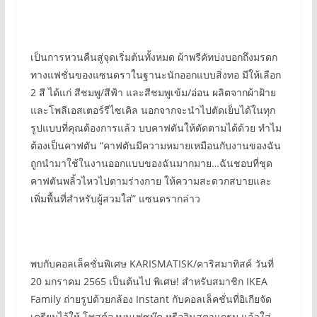
เป็นการหวนคืนสู่จุดเริ่มต้นทั้งหมด ผ้าพรีคัทบ่งบอกถึงมรดก
ทางแฟชั่นของแซนดราในฐานะนักออกแบบสิ่งทอ มีให้เลือก
2 สี ได้แก่ สีชมพู/สีฟ้า และสีชมพูเข้ม/อ่อน ผลิตจากผ้าฝ้าย
และโพลีเอสเตอร์รีไซเคิล นอกจากจะนำไปตัดเย็บได้ในทุก
รูปแบบที่คุณต้องการแล้ว บบคาฟตันให้ตัดตามได้ด้วย ทำไม
ต้องเป็นคาฟตัน “คาฟตันมีความหมายเหมือนกับงานของฉัน
ถูกนำมาใช้ในงานออกแบบของฉันมากมาย…ฉันชอบที่ชุด
คาฟตันพลิ้วไหวไปตามร่างกาย ให้ความสะดวกสบายและ
เพิ่มพื้นที่สำหรับผู้สวมใส่” แซนดรากล่าว
พบกับคอลเล็คชั่นพิเศษ KARISMATISK/คาริสมาทิสค์ วันที่
20 มกราคม 2565 เป็นต้นไป พิเศษ! สำหรับสมาชิก IKEA
Family ถ่ายรูปด้วยกล้อง Instant กับคอลเล็คชั่นที่อิเกียจัด
เตรียมไว้ให้ โพสต์ลงบนเฟซบุ๊ค หรืออินสตาแกรม แล้วใส่