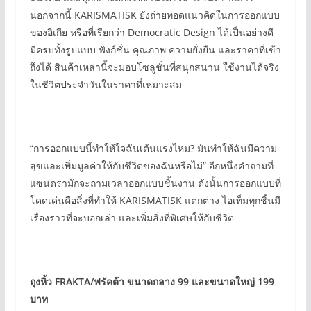
นอกจากนี้ KARISMATISK ยังถ่ายทอดแนวคิดในการออกแบบ
ของอิเกีย หรือที่เรียกว่า Democratic Design ได้เป็นอย่างดี
มีครบทั้งรูปแบบ ฟังก์ชั่น คุณภาพ ความยั่งยืน และราคาที่เข้า
ถึงได้ สินค้าเหล่านี้จะมอบโซลูชั่นที่สนุกสนาน ใช้งานได้จริง
ในชีวิตประจำวันในราคาที่เหมาะสม
“การออกแบบนี้ทำให้ใจฉันเต้นแรงไหม? มันทำให้ฉันมีความ
สุขและเพิ่มมูลค่าให้กับชีวิตของฉันหรือไม่” อีกหนึ่งคำถามที่
แซนดรามักจะถามเวลาออกแบบชิ้นงาน ดังนั้นการออกแบบที่
โดดเด่นคือสิ่งที่ทำให้ KARISMATISK แตกต่าง ไอเท็มทุกชิ้นมี
เรื่องราวที่จะบอกเล่า และเพิ่มสิ่งที่พิเศษให้กับชีวิต
ถุงหิ้ว
FRAKTA/
ฟรัคต้า ขนาดกลาง 99 และขนาดใหญ่ 199
บาท