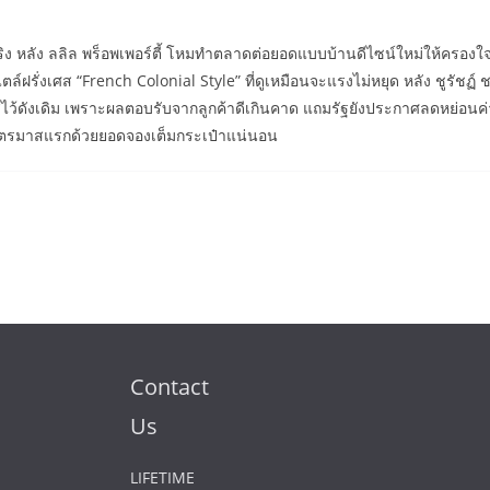
จริง หลัง ลลิล พร็อพเพอร์ตี้ โหมทำตลาดต่อยอดแบบบ้านดีไซน์ใหม่ให้ครองใ
ฝรั่งเศส “French Colonial Style” ที่ดูเหมือนจะแรงไม่หยุด หลัง ชูรัชฏ
ศสไว้ดังเดิม เพราะผลตอบรับจากลูกค้าดีเกินคาด แถมรัฐยังประกาศลดหย่อ
ไตรมาสแรกด้วยยอดจองเต็มกระเป๋าแน่นอน
Contact
Us
LIFETIME