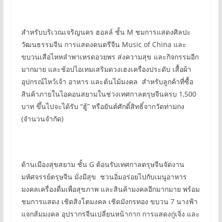
สำหรับบริเวณเจริญนคร ฮอลล์ ชั้น M ชมการแสดงศิลปะ
วัฒนธรรมจีน การแสดงดนตรีจีน Music of China และ
ขบวนเสือไหหลำพาเหรดอวยพร ส่งความสุข และกิจกรรมอีก
มากมาย และช้อปไอเทมเสริมดวงเฮงเครื่องประดับ เสื้อผ้า
อุปกรณ์ไหว้เจ้า อาหาร และต้นไม้มงคล สำหรับลูกค้าที่ซื้อ
สินค้าภายในไอคอนสยามในช่วงเทศกาลตรุษจีนครบ 1,500
บาท ขึ้นไปจะได้รับ “ฮู้” หรือยันต์ศักดิ์สิทธิ์จากวัดท่ามกง
(จำนวนจำกัด)
ด้านเมืองสุขสยาม ชั้น G ต้อนรับเทศกาลตรุษจีนจัดงาน
มหัศจรรย์ตรุษจีน มั่งมีสุข ชวนอิ่มอร่อยไปกับเมนูอาหาร
มงคลเครื่องดื่มเพื่อสุขภาพ และสินค้ามงคลอีกมากมาย พร้อม
ชมการแสดง เชิดสิงโตมงคล เชิดมังกรทอง ขบวน 7 นางฟ้า
แจกส้มมงคล อุปรากรจีนเปลี่ยนหน้ากาก การแสดงกู่เจิ่ง และ