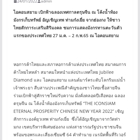
24/01/2022
admin
ไอคอนสยาม เบิกฟ้าฉลองเทศกาลตรุษจีน ณ โค้งน้ำท้อง
มังกรเก็บทรัพย์ อัญเชิญเทพ ท่ามก๋งเยี่ย จากฮ่องกง ให้ชาว
ไทยสักการะเสริมสิริมงคล ชมการแสดงมังกรทานตะวันตัว
แรกของประเทศไทย 27 ม.ค. – 2 ก.พ.65 ณ ไอคอนสยาม
หอการค้าไทยและสภาหอการค้าแห่งประเทศไทย สมาคมการ
ค้าไทยไหหลำ สมาคมใหหนำแห่งประเทศไทย Jubilee
Diamond และ ไอคอนสยาม แลนด์มาร์คระดับโลกริมแม่น้ำ
เจ้าพระยา สืบสานประเพณีสำคัญของชาวไทยเชื้อสายจีน
ร่วมเบิกฟ้าสู่ศักราชใหม่รับความ มั่งคั่งตลอดปีเสือทอง ฉลอง
ตรุษจีน ณ โค้งน้ำท้องมังกรเก็บทรัพย์ “THE ICONSIAM
ETERNAL PROSPERITY CHINESE NEW YEAR 2022” เชิญ
สักการะองค์ยุวเทพ ท่ามก๋งเยี่ย ซึ่งได้อัญเชิญมาจากวัดท่า
มกง เขตบริหารพิเศษฮ่องกง แห่งสาธารณรัฐประชาชนจีน
พร้อมขอพรและเสี่ยงเซียมซี 64 คำทำนาย เนรมิตพื้นที่ริเวอร์