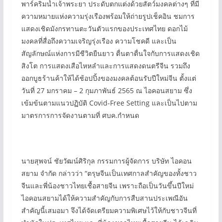
พาร์คริมน้ำเจ้าพระยา ประดับตกแต่งด้วยสัตว์มงคลต่างๆ ที่มี
ความหมายแห่งความรุ่งเรืองพร้อมให้ถ่ายรูปเช็คอิน ชมการ
แสดงเชิดมังกรทานตะวันตัวแรกของประเทศไทย ดอกไม้
มงคลที่สื่อถึงความเจริญรุ่งเรือง ความโชคดี และเป็น
สัญลักษณ์แห่งการมีชีวิตยืนยาว ตื่นตาตื่นใจกับการแสดงเชิด
สิงโต การแสดงเสือไหหลำและการแสดงดนตรีจีน รวมถึง
ออกบูธร้านค้าให้ได้ช้อปปิ้งของมงคลต้อนรับปีใหม่จีน ตั้งแต่
วันที่ 27 มกราคม – 2 กุมภาพันธ์ 2565 ณ ไอคอนสยาม ซึ่ง
เข้มข้นตามแนวปฏิบัติ Covid-Free Setting และเป็นไปตาม
มาตรการการจัดงานตามที่ ศบค.กำหนด
นายสุพจน์ ชัยวัฒน์ศิริกุล กรรมการผู้จัดการ บริษัท ไอคอน
สยาม จำกัด กล่าวว่า “ตรุษจีนเป็นเทศกาลสำคัญของทั้งชาว
จีนและพี่น้องชาวไทยเชื้อสายจีน เพราะถือเป็นวันขึ้นปีใหม่
ไอคอนสยามได้ให้ความสำคัญกับการสืบสานประเพณีอัน
สำคัญนี้เสมอมา จึงได้จัดเตรียมความพิเศษไว้ให้กับชาวจีนที่