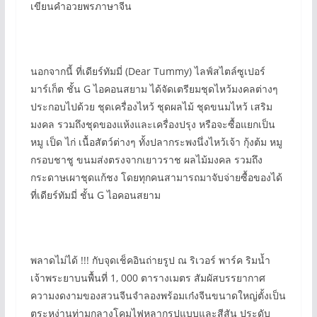
เขียนคำอวยพรภาษาจีน
นอกจากนี้ ที่เดียร์ทัมมี่ (Dear Tummy) ไลฟ์สไตล์ซูเปอร์
มาร์เก็ต ชั้น G ไอคอนสยาม ได้จัดเตรียมชุดไหว้มงคลต่างๆ
ประกอบไปด้วย ชุดเครื่องไหว้ ชุดผลไม้ ชุดขนมไหว้ เสริม
มงคล รวมถึงชุดของแห้งและเครื่องปรุง หรือจะซื้อแยกเป็น
หมู เป็ด ไก่ เนื้อสัตว์ต่างๆ ทั้งปลากระพงนึ่งไหว้เจ้า กุ้งต้ม หมู
กรอบชาชู ขนมส่งตรงจากเยาวราช ผลไม้มงคล รวมถึง
กระดาษเผาชุดแก้ชง โดยทุกคนสามารถมาจับจ่ายซื้อของได้
ที่เดียร์ทัมมี่ ชั้น G ไอคอนสยาม
พลาดไม่ได้ !!! กับจุดเช็คอินถ่ายรูป ณ ริเวอร์ พาร์ค ริมน้ำ
เจ้าพระยาบนพื้นที่ 1, 000 ตารางเมตร สัมผัสบรรยากาศ
ความงดงามของสวนจีนจำลองพร้อมเก๋งจีนขนาดใหญ่ตั้งเป็น
ตระหง่านท่ามกลางโคมไฟหลากรูปแบบและสีสัน ประดับ