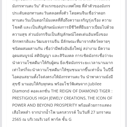
มังกรทานตะวัน” ตัวแรกของประเทศไทย ที่ลำตัวของมังกร
ประดับดอกทานตะวันตลอดทั้งตัว โดยคนจีนเชื่อว่าดอก
ทานตะวันเป็นดอกไม้มงคลที่สื่อถึงความเจริญรุ่งเรือง ความ
โชคดี และเป็นสัญลักษณ์แห่งการมีชีวิตที่ยืนยาวเปี่ยมไปด้วย
ความสุข ส่วนมังกรจีนเป็นสัญลักษณ์โดดเด่นอันหนึ่งของ
จักรพรรดิและวัฒนธรรมจีน มีลักษณะที่มาจากสัตว์หลายๆ
ชนิดผสมผสานกัน เชื่อว่ามีพลังอันยิ่งใหญ่ สง่างาม มีความ
อุดมสมบูรณ์ สติปัญญา และสิริมงคล การเชิดมังกรเชื่อว่าจะ
นำความโชคดีมาให้กับผู้คน ยิ่งเชิดมังกรระยะเวลานานมาก
เท่าไหร่ก็จะนำความโชคดีมาให้ชุมชนมากขึ้นเท่านั้น ในปีนี้
ไอคอนสยามตั้งใจส่งตรงให้มังกรทานตะวัน นำพาความมั่งมี
สุขขี มามอบให้กับทุกคน พร้อมโชว์พิเศษจาก Jubilee
Diamond คอลเลกชั่น THE REIGN OF DIAMOND TIGER :
PRESTIGIOUS HIGH JEWELY CREATIONS, THE ICON OF
POWER AND BEYOND PROSPERITY พร้อมด้วยการแสดง
เสือไหหลำ จากปากน้ำโพ นครสวรรค์ ในวันที่ 27 มกราคม
2565 ณ บริเวณริเวอร์ พาร์ค ชั้น G