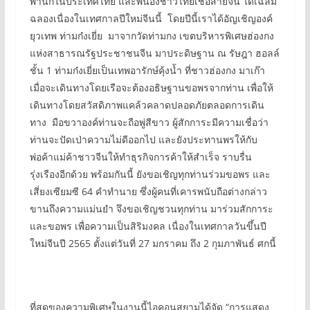
พำนักในประเทศไทย และพี่น้องชาวไทยเชื้อสายจีน ได้เฉลิม
ฉลองเนื่องในเทศกาลปีใหม่จีนนี้ โดยปีนี้เราได้อัญเชิญองค์
ยุวเทพ ท่ามก๋งเยี่ย มาจากวัดท่ามกง เขตบริหารพิเศษฮ่องกง
แห่งสาธารณรัฐประชาชนจีน มาประดิษฐาน ณ รัษฎา ฮอลล์
ชั้น 1 ท่ามก๋งเยี่ยเป็นเทพอารักษ์คุ้งน้ำ ที่ชาวฮ่องกง มาเก๊า
เมื่อจะเดินทางโดยเรือจะต้องอธิษฐานขอพรจากท่าน เพื่อให้
เดินทางโดยสวัสดิภาพแคล้วคลาดปลอดภัยตลอดการเดิน
ทาง มือขวาองค์ท่านจะถือพู่สีขาว ผู้สักการะมีความเชื่อว่า
ท่านจะปัดเป่าความไม่ดีออกไป และยังประทานพรให้กับ
พ่อค้าแม่ค้าชาวจีนให้ทำธุรกิจการค้าให้สำเร็จ ราบรื่น
รุ่งเรืองอีกด้วย พร้อมกันนี้ ยังขอเชิญทุกท่านร่วมขอพร และ
เสี่ยงเซียมซี 64 คำทำนาย ซึ่งผู้คนที่เคารพนับถือต่างกล่าว
ขานถึงความแม่นยำ จึงขอเชิญชวนทุกท่าน มาร่วมสักการะ
และขอพร เพื่อความเป็นสิริมงคล เนื่องในเทศกาลวันขึ้นปี
ใหม่จีนปี 2565 ตั้งแต่วันที่ 27 มกราคม ถึง 2 กุมภาพันธ์ ศกนี้
ที่สุดของความพิเศษในงานนี้ไอคอนสยามได้จัด “การแสดง