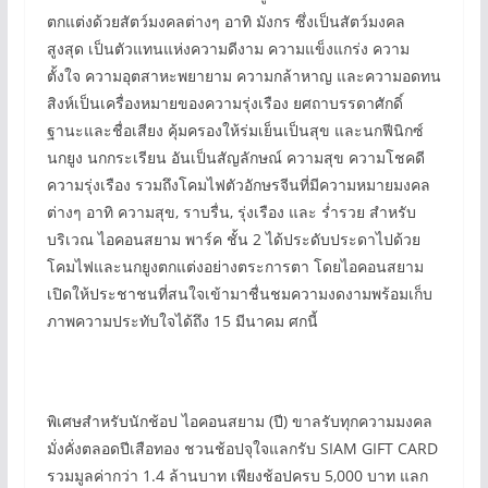
ตกแต่งด้วยสัตว์มงคลต่างๆ อาทิ มังกร ซึ่งเป็นสัตว์มงคล
สูงสุด เป็นตัวแทนแห่งความดีงาม ความแข็งแกร่ง ความ
ตั้งใจ ความอุตสาหะพยายาม ความกล้าหาญ และความอดทน
สิงห์เป็นเครื่องหมายของความรุ่งเรือง ยศถาบรรดาศักดิ์
ฐานะและชื่อเสียง คุ้มครองให้ร่มเย็นเป็นสุข และนกฟีนิกซ์
นกยูง นกกระเรียน อันเป็นสัญลักษณ์ ความสุข ความโชคดี
ความรุ่งเรือง รวมถึงโคมไฟตัวอักษรจีนที่มีความหมายมงคล
ต่างๆ อาทิ ความสุข, ราบรื่น, รุ่งเรือง และ ร่ำรวย สำหรับ
บริเวณ ไอคอนสยาม พาร์ค ชั้น 2 ได้ประดับประดาไปด้วย
โคมไฟและนกยูงตกแต่งอย่างตระการตา โดยไอคอนสยาม
เปิดให้ประชาชนที่สนใจเข้ามาชื่นชมความงดงามพร้อมเก็บ
ภาพความประทับใจได้ถึง 15 มีนาคม ศกนี้
พิเศษสำหรับนักช้อป ไอคอนสยาม (ปี) ขาลรับทุกความมงคล
มั่งคั่งตลอดปีเสือทอง ชวนช้อปจุใจแลกรับ SIAM GIFT CARD
รวมมูลค่ากว่า 1.4 ล้านบาท เพียงช้อปครบ 5,000 บาท แลก