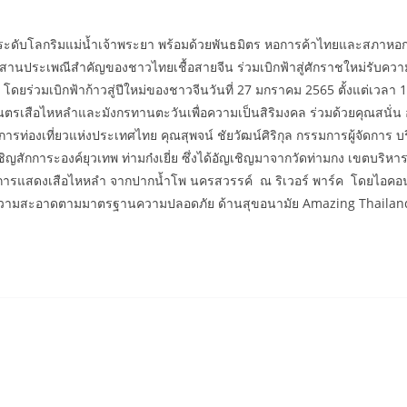
ะดับโลกริมแม่น้ำเจ้าพระยา พร้อมด้วยพันธมิตร หอการค้าไทยและสภาห
ประเพณีสำคัญของชาวไทยเชื้อสายจีน ร่วมเบิกฟ้าสู่ศักราชใหม่รับความ 
มเบิกฟ้าก้าวสู่ปีใหม่ของชาวจีนวันที่ 27 มกราคม 2565 ตั้งแต่เวลา 17.
รเสือไหหลำและมังกรทานตะวันเพื่อความเป็นสิริมงคล ร่วมด้วยคุณสนั่
รการท่องเที่ยวแห่งประเทศไทย คุณสุพจน์ ชัยวัฒน์ศิริกุล กรรมการผู้จัดการ
สักการะองค์ยุวเทพ ท่ามก๋งเยี่ย ซึ่งได้อัญเชิญมาจากวัดท่ามกง เขตบริ
รแสดงเสือไหหลำ จากปากน้ำโพ นครสวรรค์ ณ ริเวอร์ พาร์ค โดยไอคอนส
บความสะอาดตามมาตรฐานความปลอดภัย ด้านสุขอนามัย Amazing Thailand 