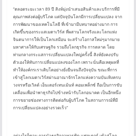
“ตลอดระยะเวลา 89 ปี สิงห์มุ่งนำเสนอสินค้าและบริการที่มี
คุณภาพส่งต่อผู้บริโภค แต่ปัจจุบันโลกมีการเปลี่ยนแปลง จาก
การพัฒนาของเทคโนโลยี ที่เข้ามามีบทบาทอย่างมาก การ
เกิดขึ้นของกระแสเมตาเวิร์ส ที่ผสานโลกจริงและโลกแห่ง
จินตนาการให้เป็นโลกเสมือน จะสร้างโอกาสใหม่ๆมากมาย
มหาศาลให้กับเศรษฐกิจ รวมถึงโลกธุรกิจ การตลาด โดย
ท่ามกลางกระแสการเปลี่ยนแปลงใหญ่ครั้งนี้ สิงห์ยังคงปรับ
ตัวเองให้ทันการเปลี่ยนแปลงของโลก เพราะนั่นคือเหตุผลที่
ทำให้องค์กรเราเติบโตอย่างยั่งยืนจนถึงปัจจุบัน ขณะที่การ
เข้าสู่โลกเมตาเวิร์สผ่านอาณาจักรโลกแห่งความบันเทิงครบ
วงจรหรือเวิลด์ เอ็นเตอร์เทนเม้นท์ คอมเพล็กซ์ ถือเป็นการขับ
เคลื่อนเพื่อนำพาธุรกิจไปข้างหน้ารับโลกอนาคต เป็นอีกหนึ่ง
การขยายช่องทางการติดต่อกับผู้บริโภค ในสถานการณ์ที่มี
การเปลี่ยนแปลงอย่างรวดเร็ว”
อย่างไรก็ตาม การนำธุรกิจอาหารฟู้ด แฟคเตอร์ เข้าสู่โลก