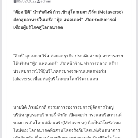
09/02/2022
admin
“
ต๊อด ปิติ
”
นำทัพสิงห์ ก้าวเข้าสู่โลกเมตาเวิร์ส (
Metaverse)
ส่งกลุ่มอาหารในเครือ
“
ฟู้ด แฟคเตอร์
”
เปิดประสบการณ์
เชื่อมผู้บริโภคสู่โลกอนาคต
“สิงห์” ลุยเมตาเวิร์ส ต่อยอดธุรกิจ ประเดิมส่งกลุ่มอาหารภาย
ใต้บริษัท “ฟู้ด แฟคเตอร์” เปิดหน้าร้าน ทำการตลาด สร้าง
ประสบการณ์ให้ผู้บริโภคครบวงจรผ่านแพลตฟอร์ม
Jakaverseเชื่อมต่อผู้บริโภคบนโลกไร้พรมแดน
นายปิติ ภิรมย์ภักดี กรรมการรองกรรมการผู้จัดการใหญ่
บริษัท บุญรอดบริวเวอรี่ จำกัด เปิดเผยว่า กระแสหรือเทรนด์
ของการเกิดโลกเสมือนจริง(Metaverse) ถือเป็นอีโคซิสเทม
ใหม่ของโลกอนาคตที่ผสานโลกจริงกับโลกแห่งจินตนาการ
เข้าด้วยกัน ซึ่งจะเข้ามามีบทบาทต่อการดำเนินชีวิตในโลก