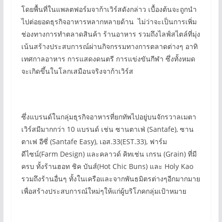
โดยพื้นที่ในแพลตฟอร์มจาก้าเวิร์สดังกล่าว เบื้องต้นจะถูกนำ
ไปต่อยอดธุรกิจอาหารหลากหลายด้าน ไม่ว่าจะเป็นการเพิ่ม
ช่องทางการทำตลาดสินค้า ร้านอาหาร รวมถึงไลฟ์สไตล์ที่มุ่ง
เน้นสร้างประสบการณ์ผ่านกิจกรรมทางการตลาดต่างๆ อาทิ
เทศกาลอาหาร การแสดงดนตรี การแข่งขันกีฬา ซึ่งทั้งหมด
จะเกิดขึ้นในโลกเสมือนจริงจาก้าเวิร์ส
ซึ่งแบรนด์ในกลุ่มธุรกิจอาหารที่ยกทัพไปอยู่บนจักรวาลเมตา
เวิร์สมีมากกว่า 10 แบรนด์ เช่น ซานตาเฟ่ (Santafe), ซาน
ตาเฟ อีซี่ (Santafe Easy), เอส.33(EST.33), ฟาร์ม
ดีไซน์(Farm Design) และคลาวด์ คิทเช่น เกรน (Grain) ที่มี
ครบ ทั้งร้านฮอท ชิค บันส์(Hot Chic Buns) และ Holy Kao
รวมถึงร้านอื่นๆ ทั้งในเครือและจากพันธมิตรต่างๆอีกมากมาย
เพื่อสร้างประสบการณ์ใหม่ๆให้แก่ผู้บริโภคกลุ่มเป้าหมาย