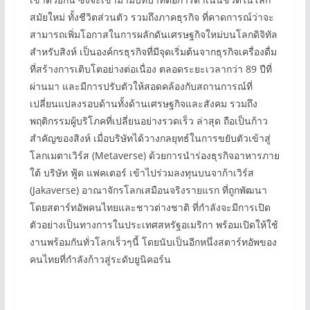
สมัยใหม่ ทั้งชีวิตส่วนตัว รวมถึงภาคธุรกิจ ที่คาดการณ์ว่าจะ
สามารถเพิ่มโอกาสในการผลักดันเศรษฐกิจใหม่บนโลกดิจิทัล
สำหรับสิงห์ เป็นองค์กรธุรกิจที่มีจุดเริ่มต้นจากธุรกิจเครื่องดื่ม
ที่สร้างการเติบโตอย่างต่อเนื่อง ตลอดระยะเวลากว่า 89 ปีที่
ผ่านมา และมีการปรับตัวให้สอดคล้องกับสถานการณ์ที่
เปลี่ยนแปลงรอบด้านทั้งด้านเศรษฐกิจและสังคม รวมถึง
พฤติกรรมผู้บริโภคที่เปลี่ยนอย่างรวดเร็ว ล่าสุด ถือเป็นก้าว
สำคัญของสิงห์ เมื่อบริษัทได้วางกลยุทธ์ในการขยับตัวเข้าสู่
โลกเมตาเวิร์ส (Metaverse) ด้วยการนำร่องธุรกิจอาหารภาย
ใต้ บริษัท ฟู้ด แฟคเตอร์ เข้าไปร่วมลงทุนบนจาก้าเวิร์ส
(Jakaverse) อาณาจักรโลกเสมือนจริงรายแรก ที่ถูกพัฒนา
โดยสตาร์ทอัพคนไทยและชาวต่างชาติ ที่กำลังจะมีการเปิด
ตัวอย่างเป็นทางการในประเทศสหรัฐอเมริกา พร้อมเปิดให้ใช้
งานพร้อมกันทั่วโลกเร็วๆนี้ โดยนับเป็นอีกหนึ่งสตาร์ทอัพของ
คนไทยที่กำลังก้าวสู่ระดับยูนิคอร์น