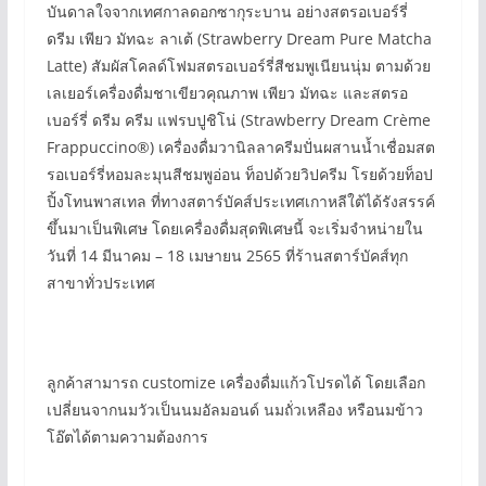
บันดาลใจจากเทศกาลดอกซากุระบาน อย่างสตรอเบอร์รี่
ดรีม เพียว มัทฉะ ลาเต้ (Strawberry Dream Pure Matcha
Latte) สัมผัสโคลด์โฟมสตรอเบอร์รี่สีชมพูเนียนนุ่ม ตามด้วย
เลเยอร์เครื่องดื่มชาเขียวคุณภาพ เพียว มัทฉะ และสตรอ
เบอร์รี่ ดรีม ครีม แฟรบปูชิโน่ (Strawberry Dream Crème
Frappuccino®) เครื่องดื่มวานิลลาครีมปั่นผสานน้ำเชื่อมสต
รอเบอร์รี่หอมละมุนสีชมพูอ่อน ท็อปด้วยวิปครีม โรยด้วยท็อป
ปิ้งโทนพาสเทล ที่ทางสตาร์บัคส์ประเทศเกาหลีใต้ได้รังสรรค์
ขึ้นมาเป็นพิเศษ โดยเครื่องดื่มสุดพิเศษนี้ จะเริ่มจำหน่ายใน
วันที่ 14 มีนาคม – 18 เมษายน 2565 ที่ร้านสตาร์บัคส์ทุก
สาขาทั่วประเทศ
ลูกค้าสามารถ customize เครื่องดื่มแก้วโปรดได้ โดยเลือก
เปลี่ยนจากนมวัวเป็นนมอัลมอนด์ นมถั่วเหลือง หรือนมข้าว
โอ๊ตได้ตามความต้องการ