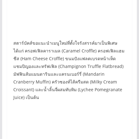
สตาร์บัคส์ขอแนะนำเมนูใหม่ที่ตั้งใจรังสรรค์มาเป็นพิเศษ
ได้แก่ ครอฟเฟิลคาราเมล (Caramel Croffle) ครอฟเฟิลแฮม
ชีส (Ham Cheese Croffle) ขนมปังแฟลตเบรดหน้าเห็ด
แชมปิญองและทรัฟเฟิล (Champignon Truffle Flatbread)
มัฟฟินส้มแมนดารินและแครนเบอร์รี่ (Mandarin
Cranberry Muffin) ครัวซองท์ไส้ครีมสด (Milky Cream
Croissant) และน้ำลิ้นจี่ผสมทับทิม (Lychee Pomegranate
Juice) เป็นต้น