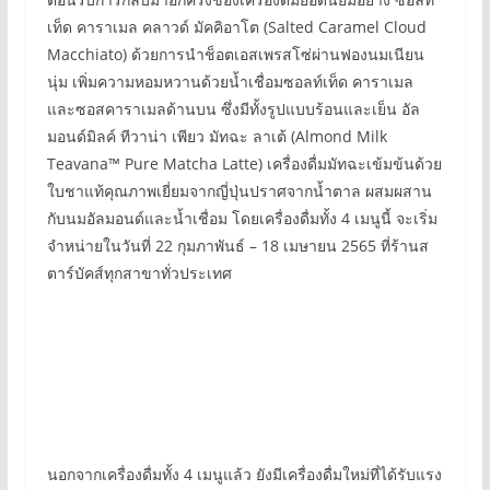
เท็ด คาราเมล คลาวด์ มัคคิอาโต (Salted Caramel Cloud
Macchiato) ด้วยการนำช็อตเอสเพรสโซ่ผ่านฟองนมเนียน
นุ่ม เพิ่มความหอมหวานด้วยน้ำเชื่อมซอลท์เท็ด คาราเมล
และซอสคาราเมลด้านบน ซึ่งมีทั้งรูปแบบร้อนและเย็น อัล
มอนด์มิลค์ ทีวาน่า เพียว มัทฉะ ลาเต้ (Almond Milk
Teavana™ Pure Matcha Latte) เครื่องดื่มมัทฉะเข้มข้นด้วย
ใบชาแท้คุณภาพเยี่ยมจากญี่ปุ่นปราศจากน้ำตาล ผสมผสาน
กับนมอัลมอนด์และน้ำเชื่อม โดยเครื่องดื่มทั้ง 4 เมนูนี้ จะเริ่ม
จำหน่ายในวันที่ 22 กุมภาพันธ์ – 18 เมษายน 2565 ที่ร้านส
ตาร์บัคส์ทุกสาขาทั่วประเทศ
นอกจากเครื่องดื่มทั้ง 4 เมนูแล้ว ยังมีเครื่องดื่มใหม่ที่ได้รับแรง