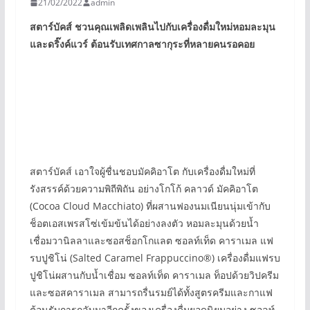
21/02/2022
admin
สตาร์บัคส์ ชวนคุณเพลิดเพลินไปกับเครื่องดื่มใหม่หอมละมุน
และดริ๊งค์แวร์ ต้อนรับเทศกาลซากุระที่หลายคนรอคอย
สตาร์บัคส์ เอาใจผู้ชื่นชอบมัคคิอาโต กับเครื่องดื่มใหม่ที่
รังสรรค์ด้วยความพิถีพิถัน อย่างโกโก้ คลาวด์ มัคคิอาโต
(Cocoa Cloud Macchiato) ที่ผสานฟองนมเนียนนุ่มเข้ากับ
ช็อตเอสเพรสโซ่เข้มข้นได้อย่างลงตัว หอมละมุนด้วยน้ำ
เชื่อมวานิลลาและซอสช็อกโกแลต ซอลท์เท็ด คาราเมล แฟ
รบปูชิโน่ (Salted Caramel Frappuccino®) เครื่องดื่มแฟรบ
ปูชิโน่ผสานกับน้ำเชื่อม ซอลท์เท็ด คาราเมล ท็อปด้วยวิปครีม
และซอสคาราเมล สามารถรื่นรมย์ได้ทั้งสูตรครีมและกาแฟ
ต้อนรับการกลับมาอีกครั้งของเครื่องดื่มยอดนิยมอย่าง ซอลท์