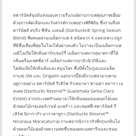
สตาร์บัคส์มุ่งมั่นส่งมอบความรื่นรมย์ผ่านกาแฟคุณภาพเยี่ยม
ด้วยการคัดเลือกและรังสรรค์กาแฟอย่างพิถีพิถัน ซึ่งรวมถึงส
ตาร์บัคส์ สปริง ซีซั่น เบลนด์ (Starbucks® Spring Season
Blend) ที่ผสมผสานเมล็ดกาแฟ 4 ชนิดจาก 4 แหล่งเพาะปลูก
ที่มีชื่อเสียงที่สุดในโลกได้อย่างลงตัว ไม่ว่าจะเป็นเมล็ดกาแฟ
เอธิโอเปียให้กลิ่นดาร์กเชอร์รี่ เมล็ดกาแฟจากสุมาตราที่ให้
กลิ่นครื่องเทศซีดาร์ เมล็ดกาแฟจากปาปัวนิวกินีและ
โคลัมเบียให้กลิ่นส้มและสมุนไพร ซึ่งมีทั้งในรูปแบบเมล็ด
กาแฟ, VIA และ Origami นอกจากนี้ยังมีกาแฟหายากตาม
ฤดูกาลอย่าง สตาร์บัคส์ รีเสิร์ฟ กัวเตมาลา ซานตา คลารา เอ
สเตท (Starbucks Reserve™ Guatemala Santa Clara
Estate) จากประเทศกัวเตมาลาให้กลิ่นหอมของดอกไม้แฝง
ด้วยผลไม้เรดเคอร์เรนท์ มะพร้าว และทอฟฟี่ สตาร์บัคส์ รี
เสิร์ฟ นิการากัว มาราคาทูรา (Starbucks Reserve™
Nicaraua Maracaturra) กาแฟจากนิการากัวที่กรุ่นกลิ่นไป
ด้วยดอกไม้แฝงด้วยความสดชื่นของผลเนคทารีนและขนม