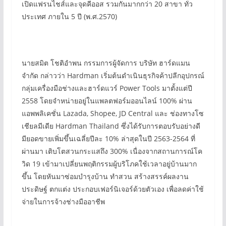
เปิดแฟรนไชส์และจุดคีออส รวมกันมากกว่า 20 สาขา ทั่ว
ประเทศ ภายใน 5 ปี (พ.ศ.2570)
นายสมิต โชติอำพน กรรมการผู้จัดการ บริษัท ฮาร์ดแมน
จำกัด กล่าวว่า Hardman เริ่มต้นดำเนินธุรกิจค้าปลีกอุปกรณ์
กลุ่มเครื่องมือช่างและฮาร์ดแวร์ Power Tools มาตั้งแต่ปี
2558 โดยจำหน่ายอยู่ในแพลตฟอร์มออนไลน์ 100% ผ่าน
แอพพลิเคชั่น Lazada, Shopee, JD Central และ ช่องทางโซ
เชียลมีเดีย Hardman Thailand ซึ่งได้รับการตอบรับอย่างดี
มียอดขายเพิ่มขึ้นเฉลี่ยปีละ 10% ล่าสุดในปี 2563-2564 ที่
ผ่านมา เติบโตสวนกระแสถึง 300% เนื่องจากสถานการณ์โค
วิด 19 เข้ามาเปลี่ยนพฤติกรรมผู้บริโภคใช้เวลาอยู่บ้านมาก
ขึ้น โดยหันมาซ่อมบำรุงบ้าน ทำสวน สร้างสรรค์ผลงาน
ประดิษฐ์ ตกแต่ง ประกอบเฟอร์นิเจอร์ด้วยตัวเอง เพื่อลดค่าใช้
จ่ายในการจ้างช่างมืออาชีพ