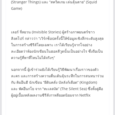
(Stranger Things) และ “สควิดเกม เล่นลุ้นตาย” (Squid
Game)
เลอร์ จี่หยวน (Invisible Stories) ผู้สร้างภาพยนตร์ชาว
สิงคโปร์ กล่าวว่า “เวิร์กช็อปครั้งนี้ให้ข้อมูลเชิงลึกระดับสูงสุด
ในการสร้างซีรีส์โดยเฉพาะ เราได้เรียนรู้จากโจอย่าง
ละเอียดว่าห้องนักเขียนในฮอลลีวูดนั้นเป็นอย่างไร ซึ่งถือเป็น
ความรู้ที่หาที่ไหนไม่ได้จริงๆ”
นอกจากนี้ ผู้เข้าร่วมยังได้เรียนรู้วิธีพัฒนาเรื่องราวของตัว
ละคร และการสร้างความตื่นเต้นลุ้นระทึกในการสนทนาร่วม
กับ คิมอึนฮี นักเขียน “ผีดิบคลั่ง บัลลังก์เดือด” (Kingdom)
และ พัคอึนกโย จาก “ทะเลสงัด” (The Silent Sea) ซึ่งทั้งคู่คือ
ผู้อยู่เบื้องหลังผลงานซีรีส์เกาหลียอดนิยมจาก Netflix