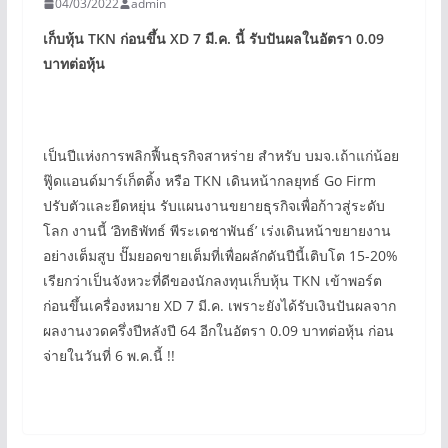
04/03/2022
admin
เก็บหุ้น TKN
ก่อนขึ้น XD
7 มี.ค. นี้ รับปันผลในอัตรา 0.09
บาทต่อหุ้น
เป็นปีแห่งการพลิกฟื้นธุรกิจสาหร่าย สำหรับ บมจ.เถ้าแก่น้อย
ฟู๊ดแอนด์มาร์เก็ตติ้ง หรือ TKN เดินหน้ากลยุทธ์ Go Firm
ปรับตัวและยืดหยุ่น รับแผนงานขยายธุรกิจเพื่อก้าวสู่ระดับ
โลก งานนี้ ‘อิทธิพัทธ์ พีระเดชาพันธ์’ เร่งเดินหน้าขยายงาน
อย่างเต็มสูบ ปั๊มยอดขายเต็มที่เพื่อผลักดันปีนี้เติบโต 15-20%
เรียกว่าเป็นจังหวะที่ดีของนักลงทุนเก็บหุ้น TKN เข้าพอร์ต
ก่อนขึ้นเครื่องหมาย XD 7 มี.ค. เพราะยังได้รับเงินปันผลจาก
ผลงานงวดครึ่งปีหลังปี 64 อีกในอัตรา 0.09 บาทต่อหุ้น ก่อน
จ่ายในวันที่ 6 พ.ค.นี้ !!