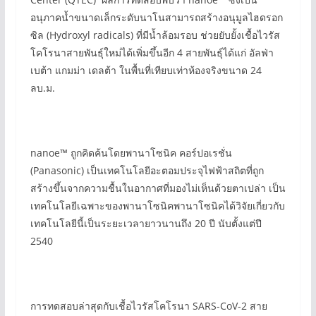
อนุภาคน้ำขนาดเล็กระดับนาโนสามารถสร้างอนุมูลไฮดรอก
ซิล (Hydroxyl radicals) ที่มีน้ำล้อมรอบ ช่วยยับยั้งเชื้อไวรัส
โคโรนาสายพันธุ์ใหม่ได้เพิ่มขึ้นอีก 4 สายพันธุ์ได้แก่ อัลฟ่า
เบต้า แกมม่า เดลต้า ในพื้นที่เทียบเท่าห้องจริงขนาด 24
ลบ.ม.
nanoe™ ถูกคิดค้นโดยพานาโซนิค คอร์ปอเรชั่น
(Panasonic) เป็นเทคโนโลยีอะตอมประจุไฟฟ้าสถิตที่ถูก
สร้างขึ้นจากความชื้นในอากาศที่มองไม่เห็นด้วยตาเปล่า เป็น
เทคโนโลยีเฉพาะของพานาโซนิคพานาโซนิคได้วิจัยเกี่ยวกับ
เทคโนโลยีนี้เป็นระยะเวลายาวนานถึง 20 ปี นับตั้งแต่ปี
2540
การทดสอบล่าสุดกับเชื้อไวรัสโคโรนา SARS-CoV-2 สาย