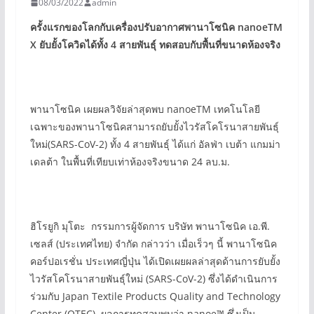
08/03/2022
admin
ครั้งแรกของโลกกับเครื่องปรับอากาศพานาโซนิค
nanoeTM
X
ยับยั้งโควิดได้ทั้ง
4
สายพันธุ์ ทดสอบกับพื้นที่ขนาดห้องจริง
พานาโซนิค เผยผลวิจัยล่าสุดพบ nanoeTM เทคโนโลยี
เฉพาะของพานาโซนิคสามารถยับยั้งไวรัสโคโรนาสายพันธุ์
ใหม่(SARS-CoV-2) ทั้ง 4 สายพันธุ์ ได้แก่ อัลฟ่า เบต้า แกมม่า
เดลต้า ในพื้นที่เทียบเท่าห้องจริงขนาด 24 ลบ.ม.
ฮิโรยูกิ มุโตะ กรรมการผู้จัดการ บริษัท พานาโซนิค เอ.พี.
เซลส์ (ประเทศไทย) จำกัด กล่าวว่า เมื่อเร็วๆ นี้ พานาโซนิค
คอร์ปอเรชั่น ประเทศญี่ปุ่น ได้เปิดเผยผลล่าสุดด้านการยับยั้ง
ไวรัสโคโรนาสายพันธุ์ใหม่ (SARS-CoV-2) ซึ่งได้ดำเนินการ
ร่วมกับ Japan Textile Products Quality and Technology
Center (QTEC) ผลการทดสอบพบว่า nanoe™ ซึ่งเป็น