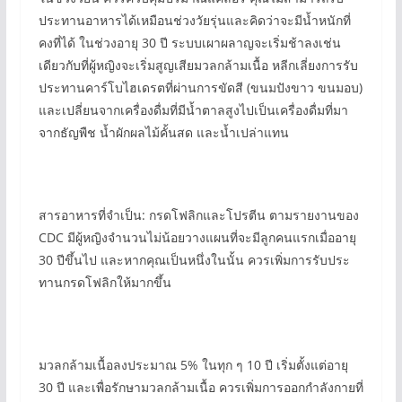
ประทานอาหารได้เหมือนช่วงวัยรุ่นและคิดว่าจะมีน้ำหนักที่
คงที่ได้ ในช่วงอายุ 30 ปี ระบบเผาผลาญจะเริ่มช้าลงเช่น
เดียวกับที่ผู้หญิงจะเริ่มสูญเสียมวลกล้ามเนื้อ หลีกเลี่ยงการรับ
ประทานคาร์โบไฮเดรตที่ผ่านการขัดสี (ขนมปังขาว ขนมอบ)
และเปลี่ยนจากเครื่องดื่มที่มีน้ำตาลสูงไปเป็นเครื่องดื่มที่มา
จากธัญพืช น้ำผักผลไม้คั้นสด และน้ำเปล่าแทน
สารอาหารที่จำเป็น: กรดโฟลิกและโปรตีน ตามรายงานของ
CDC มีผู้หญิงจำนวนไม่น้อยวางแผนที่จะมีลูกคนแรกเมื่ออายุ
30 ปีขึ้นไป และหากคุณเป็นหนึ่งในนั้น ควรเพิ่มการรับประ
ทานกรดโฟลิกให้มากขึ้น
มวลกล้ามเนื้อลงประมาณ 5% ในทุก ๆ 10 ปี เริ่มตั้งแต่อายุ
30 ปี และเพื่อรักษามวลกล้ามเนื้อ ควรเพิ่มการออกกำลังกายที่